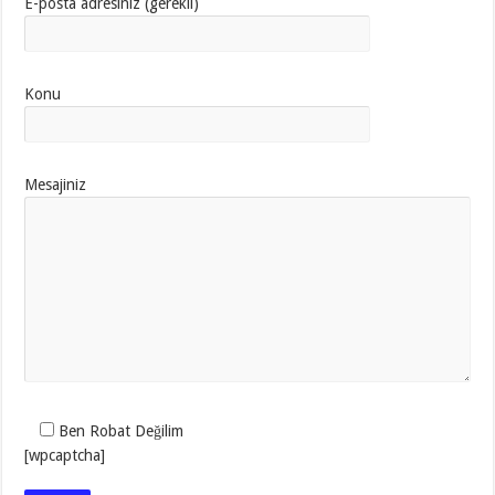
E-posta adresiniz (gerekli)
Konu
Mesajiniz
Ben Robat Değilim
[wpcaptcha]