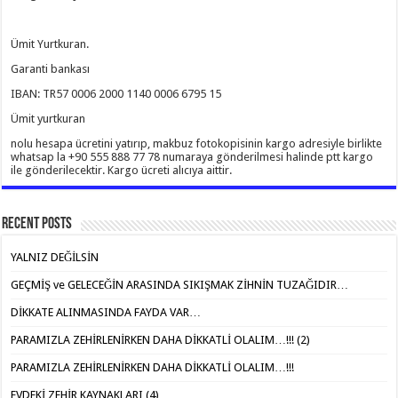
Ümit Yurtkuran.
Garanti bankası
IBAN: TR57 0006 2000 1140 0006 6795 15
Ümit yurtkuran
nolu hesapa ücretini yatırıp, makbuz fotokopisinin kargo adresiyle birlikte
whatsap la +90 555 888 77 78 numaraya gönderilmesi halinde ptt kargo
ile gönderilecektir. Kargo ücreti alıcıya aittir.
Recent Posts
YALNIZ DEĞİLSİN
GEÇMİŞ ve GELECEĞİN ARASINDA SIKIŞMAK ZİHNİN TUZAĞIDIR…
DİKKATE ALINMASINDA FAYDA VAR…
PARAMIZLA ZEHİRLENİRKEN DAHA DİKKATLİ OLALIM…!!! (2)
PARAMIZLA ZEHİRLENİRKEN DAHA DİKKATLİ OLALIM…!!!
EVDEKİ ZEHİR KAYNAKLARI (4)