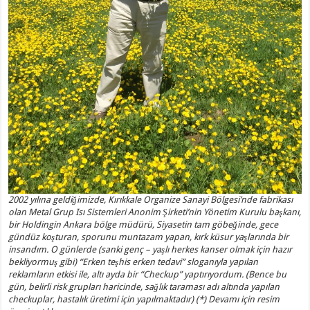
2002 yılına geldiğimizde, Kırıkkale Organize Sanayi Bölgesi’nde fabrikası
olan Metal Grup Isı Sistemleri Anonim Şirketi’nin Yönetim Kurulu başkanı,
bir Holdingin Ankara bölge müdürü, Siyasetin tam göbeğinde, gece
gündüz koşturan, sporunu muntazam yapan, kırk küsur yaşlarında bir
insandım. O günlerde (sanki genç – yaşlı herkes kanser olmak için hazır
bekliyormuş gibi) “Erken teşhis erken tedavi” sloganıyla yapılan
reklamların etkisi ile, altı ayda bir “Checkup” yaptırıyordum. (Bence bu
gün, belirli risk grupları haricinde, sağlık taraması adı altında yapılan
checkuplar, hastalık üretimi için yapılmaktadır) (*) Devamı için resim