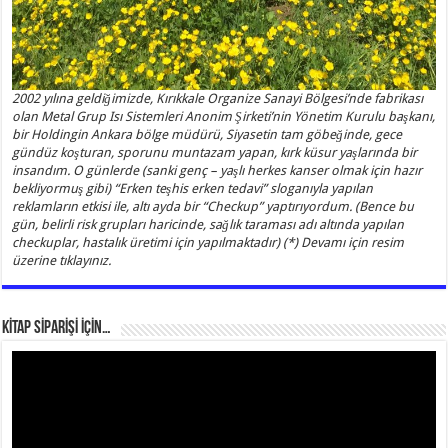
2002 yılına geldiğimizde, Kırıkkale Organize Sanayi Bölgesi’nde fabrikası
olan Metal Grup Isı Sistemleri Anonim Şirketi’nin Yönetim Kurulu başkanı,
bir Holdingin Ankara bölge müdürü, Siyasetin tam göbeğinde, gece
gündüz koşturan, sporunu muntazam yapan, kırk küsur yaşlarında bir
insandım. O günlerde (sanki genç – yaşlı herkes kanser olmak için hazır
bekliyormuş gibi) “Erken teşhis erken tedavi” sloganıyla yapılan
reklamların etkisi ile, altı ayda bir “Checkup” yaptırıyordum. (Bence bu
gün, belirli risk grupları haricinde, sağlık taraması adı altında yapılan
checkuplar, hastalık üretimi için yapılmaktadır) (*) Devamı için resim
üzerine tıklayınız.
KİTAP SİPARİŞİ İÇİN…