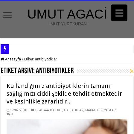
UMUT AGACİ
UMUT YURTKURAN
Anasayfa
/
Etiket:
antibiyotikler
Etiket Arşivi:
antibiyotikler
Kullandığımız antibiyotiklerin tamamı
sağlığımızı ciddi şekilde tehdit etmektedir
ve kesinlikle zararlıdır..
12/02/2018
1.SAYFAYA DA EKLE
,
HASTALIKLAR
,
MAKALELER
,
YAĞLAR
0