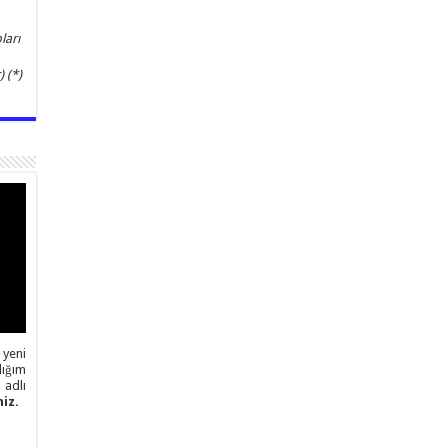
ları
 (*)
 yeni
ığım
adlı
iz.