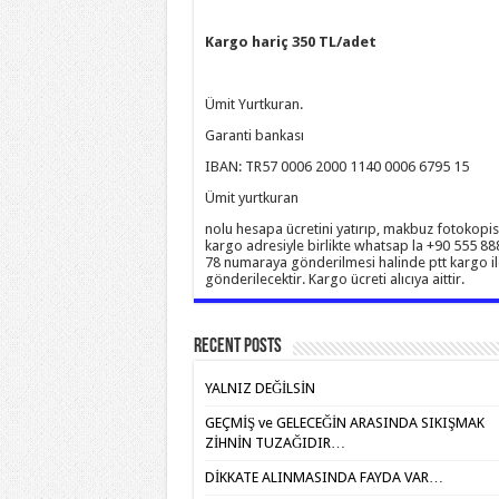
Kargo hariç 350 TL/adet
Ümit Yurtkuran.
Garanti bankası
IBAN: TR57 0006 2000 1140 0006 6795 15
Ümit yurtkuran
nolu hesapa ücretini yatırıp, makbuz fotokopis
kargo adresiyle birlikte whatsap la +90 555 88
78 numaraya gönderilmesi halinde ptt kargo il
gönderilecektir. Kargo ücreti alıcıya aittir.
Recent Posts
YALNIZ DEĞİLSİN
GEÇMİŞ ve GELECEĞİN ARASINDA SIKIŞMAK
ZİHNİN TUZAĞIDIR…
DİKKATE ALINMASINDA FAYDA VAR…