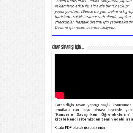
“Erken teşhis erken tedavi” sloganıyla yapılan
reklamların etkisi ile, altı ayda bir “Checkup”
yaptırıyordum. (Bence bu gün, belirli risk grup
haricinde, sağlık taraması adı altında yapılan
checkuplar, hastalık üretimi için yapılmaktadır)
Devamı için resim üzerine tıklayınız.
KİTAP SİPARİŞİ İÇİN…
Çaresizliğin tavan yaptığı sağlık konusunda
umutlara can suyu olması niyetiyle yazd
“
Kanserle Savaşırken Öğrendiklerim
” 
kitabı kendi sitemizden temin edebilirsin
Kitabı PDF olarak ücretsiz indirin