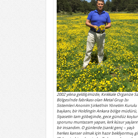
2002 yılına geldiğimizde, Kırıkkale Organize S
Bölgesi’nde fabrikası olan Metal Grup Isı
Sistemleri Anonim Şirketi’nin Yönetim Kurulu
başkanı, bir Holdingin Ankara bölge müdürü,
Siyasetin tam göbeğinde, gece gündüz koştur
sporunu muntazam yapan, kırk küsur yaşları
bir insandım. O günlerde (sanki genç – yaşlı
herkes kanser olmak için hazır bekliyormuş gi