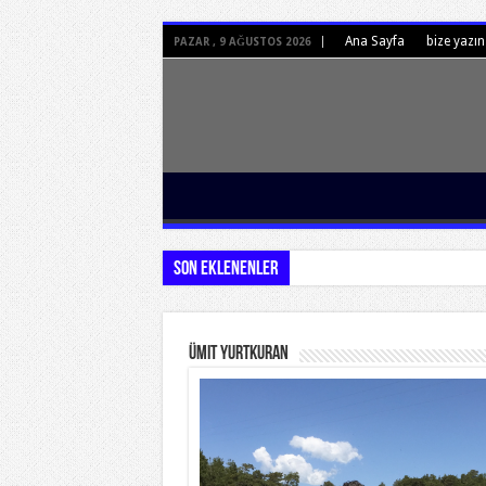
Ana Sayfa
bize yazın
PAZAR , 9 AĞUSTOS 2026
Son Eklenenler
Ümit Yurtkuran