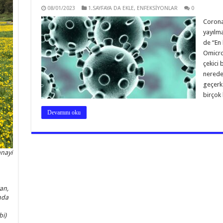
08/01/2023
1.SAYFAYA DA EKLE
,
ENFEKSİYONLAR
0
Corona
yayılm
de “En 
Omicron
çekici 
neredey
geçerk
birçok
Devamını oku
anayi
an,
nda
bi)