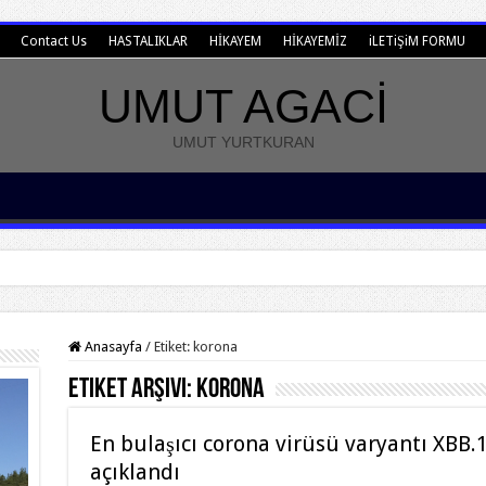
Contact Us
HASTALIKLAR
HİKAYEM
HİKAYEMİZ
iLETiŞiM FORMU
UMUT AGACİ
UMUT YURTKURAN
Anasayfa
/
Etiket:
korona
Etiket Arşivi:
korona
En bulaşıcı corona virüsü varyantı XBB.1.
açıklandı