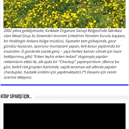
2002 yılına geldiğimizde, Kırıkkale Organize Sanayi Bölgesi’nde fabrikası
olan Metal Grup Isı Sistemleri Anonim Şirketi’nin Yönetim Kurulu başkanı,
bir Holdingin Ankara bölge müdürü, Siyasetin tam göbeğinde, gece
gündüz koşturan, sporunu muntazam yapan, kırk küsur yaşlarında bir
insandım. O günlerde (sanki genç – yaşlı herkes kanser olmak için hazır
bekliyormuş gibi) “Erken teşhis erken tedavi” sloganıyla yapılan
reklamların etkisi ile, altı ayda bir “Checkup” yaptırıyordum. (Bence bu
gün, belirli risk grupları haricinde, sağlık taraması adı altında yapılan
checkuplar, hastalık üretimi için yapılmaktadır) (*) Devamı için resim
üzerine tıklayınız.
KİTAP SİPARİŞİ İÇİN…