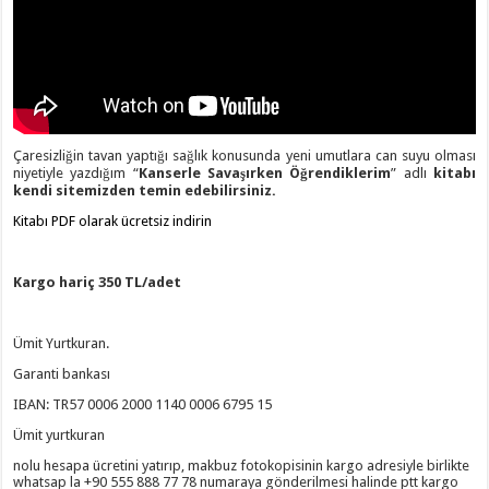
Çaresizliğin tavan yaptığı sağlık konusunda yeni umutlara can suyu olması
niyetiyle yazdığım “
Kanserle Savaşırken Öğrendiklerim
” adlı
kitabı
kendi sitemizden temin edebilirsiniz.
Kitabı PDF olarak ücretsiz indirin
Kargo hariç 350 TL/adet
Ümit Yurtkuran.
Garanti bankası
IBAN: TR57 0006 2000 1140 0006 6795 15
Ümit yurtkuran
nolu hesapa ücretini yatırıp, makbuz fotokopisinin kargo adresiyle birlikte
whatsap la +90 555 888 77 78 numaraya gönderilmesi halinde ptt kargo