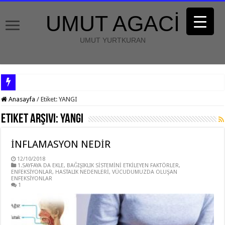
UMUT AGACİ
UMUT YURTKURAN
Anasayfa
/
Etiket:
YANGI
Etiket Arşivi:
YANGI
İNFLAMASYON NEDİR
12/10/2018
1.SAYFAYA DA EKLE
,
BAĞIŞIKLIK SİSTEMİNİ ETKİLEYEN FAKTÖRLER
,
ENFEKSİYONLAR
,
HASTALIK NEDENLERİ
,
VÜCUDUMUZDA OLUŞAN
ENFEKSİYONLAR
1