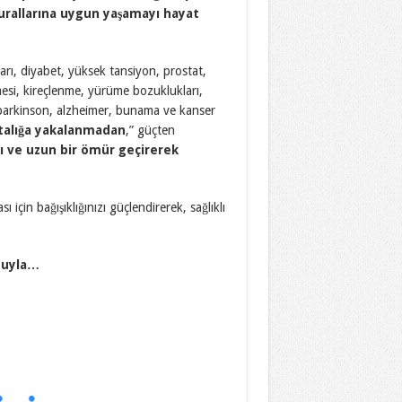
urallarına uygun yaşamayı hayat
arı, diyabet, yüksek tansiyon, prostat,
esi, kireçlenme, yürüme bozuklukları,
i, parkinson, alzheimer, bunama ve kanser
talığa yakalanmadan
,” güçten
ı ve uzun bir ömür
geçirerek
için bağışıklığınızı güçlendirerek, sağlıklı
uduyla…