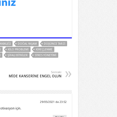
ANIKLIĞI
DOĞAL YAŞAM
DÜŞÜNCE TARZI
R
KILO PROBLEMI
KIREÇLENME
M
ŞIFALI BITKILER
STRES YÖNETIMI
Sonraki
MİDE KANSERİNE ENGEL OLUN
29/05/2021 da 23:52
otivasyon için.