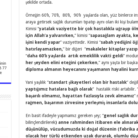
şekilde ortada.
Örneğin 60’lı, 70’li, 80’li, 90’lı yaşlarda olan, yüz binlerce in
araya getirsek sağlık durumları tıpatıp aynı olan iki kişi bulam
Kimisi “
yatalak vaziyette bir çok hastalıkla uğraşıp ö
için Allah’a yalvarırken,
” kimisi “
sapasağlam ayakta, k
işini kendi yapar
” vaziyettedir. Kimisi “
sabah yediğini öğ
hatırlayamazken,
” bir diğeri “
makaleler kitaplar yaz
“
daha 60’lı yaşlarda artık emeklilik vakti geldi
” moduna
her şeyden elini eteğini çekerken
,” aynı yaşta bir başka
inin
8 77
diploma almanın heyecanını yaşamanın hayalini kur
e
Yani yaşlılık “
standart şikayetleri olan
bir hastalık
” deği
yaptığımız hatalara bağlı olarak
” hastalık riski artabilir. 
başarılı olmamız, hayattan fazlasıyla zevk almamız
” 
rağmen, başarının zirvesine yerleşmiş insanlarla dolu
En basit ifadeyle yapmamız gereken şey; “
genel sağlık d
bilinçlendirilerek
) anne rahminden itibaren ele alınara
düşünülüp, vücudumuzda ki doğal düzenin (fabrika 
olacak her türlü etkenden uzak durarak, olumlu düş