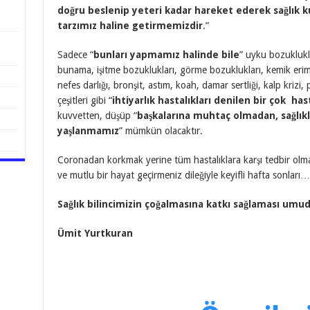
doğru beslenip yeteri kadar hareket ederek sağlık k
tarzımız haline
getirmemizdir
.”
Sadece “
bunları yapmamız halinde bile
” uyku bozuklukl
bunama, işitme bozuklukları, görme bozuklukları, kemik erim
nefes darlığı, bronşit, astım, koah, damar sertliği, kalp kriz
çeşitleri gibi “
ihtiyarlık hastalıkları denilen
bir çok has
kuvvetten, düşüp “
başkalarına muhtaç olmadan, sağlıkl
yaşlanmamız
” mümkün olacaktır.
Coronadan korkmak yerine tüm hastalıklara karşı tedbir olması 
ve mutlu bir hayat geçirmeniz dileğiyle keyifli hafta sonları…
Sağlık bilincimizin çoğalmasına katkı sağlaması um
Ümit Yurtkuran