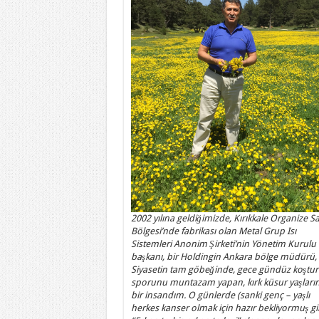
2002 yılına geldiğimizde, Kırıkkale Organize S
Bölgesi’nde fabrikası olan Metal Grup Isı
Sistemleri Anonim Şirketi’nin Yönetim Kurulu
başkanı, bir Holdingin Ankara bölge müdürü,
Siyasetin tam göbeğinde, gece gündüz koştur
sporunu muntazam yapan, kırk küsur yaşları
bir insandım. O günlerde (sanki genç – yaşlı
herkes kanser olmak için hazır bekliyormuş gi