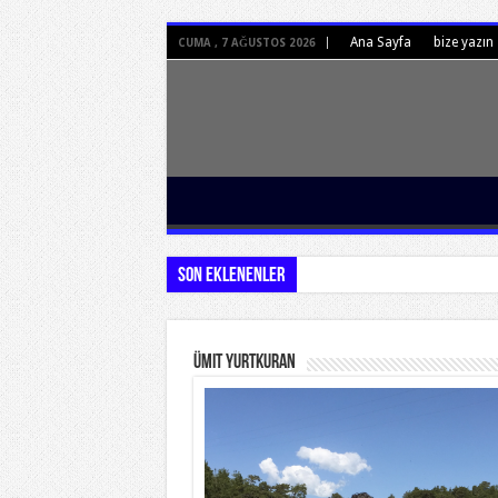
Ana Sayfa
bize yazın
CUMA , 7 AĞUSTOS 2026
Son Eklenenler
Ümit Yurtkuran