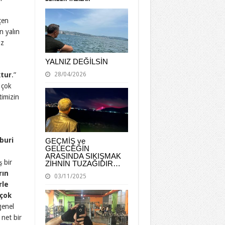
çen
n yalın
uz
YALNIZ DEĞİLSİN
28/04/2026
tur
.”
r çok
timizin
buri
GEÇMİŞ ve
GELECEĞİN
ARASINDA SIKIŞMAK
ş bir
ZİHNİN TUZAĞIDIR…
rın
03/11/2025
rle
 çok
genel
 net bir