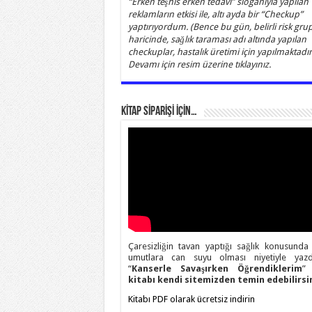
“Erken teşhis erken tedavi” sloganıyla yapılan
reklamların etkisi ile, altı ayda bir “Checkup”
yaptırıyordum. (Bence bu gün, belirli risk grup
haricinde, sağlık taraması adı altında yapılan
checkuplar, hastalık üretimi için yapılmaktadır)
Devamı için resim üzerine tıklayınız.
KİTAP SİPARİŞİ İÇİN…
Çaresizliğin tavan yaptığı sağlık konusunda
umutlara can suyu olması niyetiyle yazd
“
Kanserle Savaşırken Öğrendiklerim
” 
kitabı kendi sitemizden temin edebilirsin
Kitabı PDF olarak ücretsiz indirin