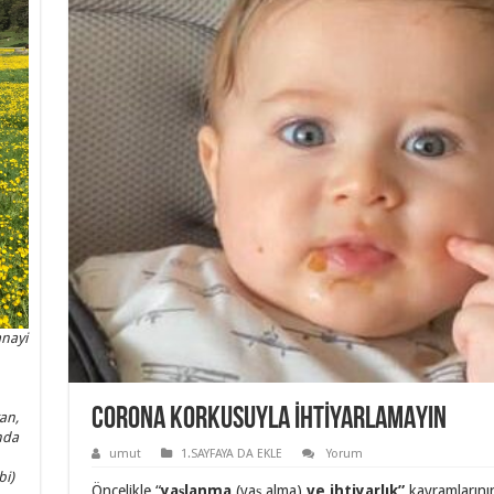
anayi
CORONA KORKUSUYLA İHTİYARLAMAYIN
an,
nda
umut
1.SAYFAYA DA EKLE
Yorum
bi)
Öncelikle “
yaşlanma
(yaş alma)
ve ihtiyarlık”
kavramlarını