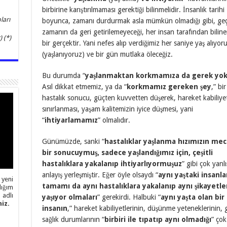
birbirine karıştırılmaması gerektiği bilinmelidir. İnsanlık tarihi
ları
boyunca, zamanı durdurmak asla mümkün olmadığı gibi, ge
zamanın da geri getirilemeyeceği, her insan tarafından biline
 (*)
bir gerçektir. Yani nefes alıp verdiğimiz her saniye yaş alıyor
(yaşlanıyoruz) ve bir gün mutlaka öleceğiz.
Bu durumda “
yaşlanmaktan korkmamıza da gerek yok
Asıl dikkat etmemiz, ya da “
korkmamız gereken şey
,” bi
hastalık sonucu, güçten kuvvetten düşerek, hareket kabiliye
sınırlanması, yaşam kalitemizin iyice düşmesi, yani
“
ihtiyarlamamız
” olmalıdır.
Günümüzde, sanki “
hastalıklar yaşlanma hızımızın mec
bir sonucuymuş, sadece yaşlandığımız için, çeşitli
hastalıklara yakalanıp ihtiyarlıyormuşuz
” gibi çok yanlı
anlayış yerleşmiştir. Eğer öyle olsaydı “
aynı yaştaki insanla
 yeni
tamamı da aynı hastalıklara yakalanıp aynı şikayetle
ığım
adlı
yaşıyor olmaları
” gerekirdi. Halbuki “
aynı yaşta olan bir
iz.
insanın
,” hareket kabiliyetlerinin, düşünme yeteneklerinin, 
sağlık durumlarının “
birbiri ile tıpatıp aynı olmadığı
” çok