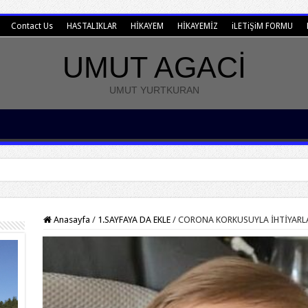
Contact Us
HASTALIKLAR
HİKAYEM
HİKAYEMİZ
iLETiŞiM FORMU
UMUT AGACİ
UMUT YURTKURAN
Anasayfa
/
1.SAYFAYA DA EKLE
/
CORONA KORKUSUYLA İHTİYARL