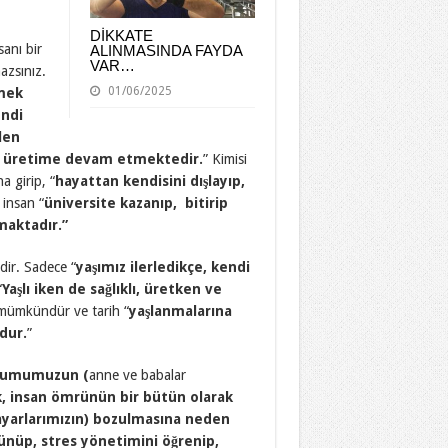
DİKKATE
sanı bir
ALINMASINDA FAYDA
VAR…
azsınız.
01/06/2025
lmek
endi
len
ıp üretime devam etmektedir.
” Kimisi
 girip, “
hayattan kendisini dışlayıp,
 insan “
üniversite kazanıp, bitirip
maktadır.”
ldir. Sadece “
yaşımız ilerledikçe, kendi
“
Yaşlı iken de sağlıklı, üretken ve
mümkündür ve tarih “
yaşlanmalarına
dur.
”
urumumuzun (
anne ve babalar
k, insan ömrünün bir bütün olarak
ayarlarımızın) bozulmasına neden
ünüp, stres yönetimini öğrenip,