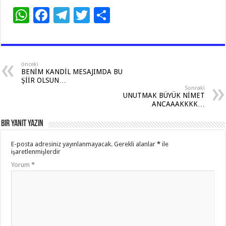
W
F
T
T
S
h
ac
el
wi
h
at
e
e
tt
ar
sA
b
gr
er
e
önceki
BENİM KANDİL MESAJIMDA BU
p
o
a
ŞİİR OLSUN…
Sonraki
p
o
m
UNUTMAK BÜYÜK NİMET
ANCAAAKKKK…
k
Bir yanıt yazın
E-posta adresiniz yayınlanmayacak.
Gerekli alanlar
*
ile
işaretlenmişlerdir
Yorum
*