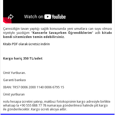
Çaresizliğin tavan yaptığı sağlık konusunda yeni umutlara can suyu olması
niyetiyle yazdığım “
Kanserle Savaşırken Öğrendiklerim
” adlı
kitabı
kendi sitemizden temin edebilirsiniz.
Kitabı PDF olarak ücretsiz indirin
Kargo hariç 350 TL/adet
Ümit Yurtkuran.
Garanti bankası
IBAN: TR57 0006 2000 1140 0006 6795 15
Ümit yurtkuran
nolu hesapa ücretini yatırıp, makbuz fotokopisinin kargo adresiyle birlikte
whatsap la +90 555 888 77 78 numaraya gönderilmesi halinde ptt kargo
ile gönderilecektir. Kargo ücreti alıcıya aittir.