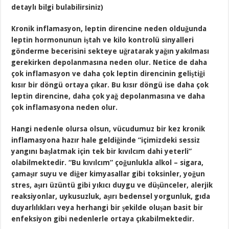
detaylı bilgi bulabilirsiniz)
Kronik inflamasyon, leptin direncine neden olduğunda
leptin hormonunun iştah ve kilo kontrolü sinyalleri
gönderme becerisini sekteye uğratarak yağın yakılması
gerekirken depolanmasına neden olur. Netice de daha
çok inflamasyon ve daha çok leptin direncinin geliştiği
kısır bir döngü ortaya çıkar. Bu kısır döngü ise daha çok
leptin direncine, daha çok yağ depolanmasına ve daha
çok inflamasyona neden olur.
Hangi nedenle olursa olsun, vücudumuz bir kez kronik
inflamasyona hazır hale geldiğinde “içimizdeki sessiz
yangını başlatmak için tek bir kıvılcım dahi yeterli”
olabilmektedir. “Bu kıvılcım” çoğunlukla alkol – sigara,
çamaşır suyu ve diğer kimyasallar gibi toksinler, yoğun
stres, aşırı üzüntü gibi yıkıcı duygu ve düşünceler, alerjik
reaksiyonlar, uykusuzluk, aşırı bedensel yorgunluk, gıda
duyarlılıkları veya herhangi bir şekilde oluşan basit bir
enfeksiyon gibi nedenlerle ortaya çıkabilmektedir.