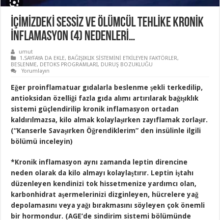
İÇİMİZDEKİ SESSİZ VE ÖLÜMCÜL TEHLİKE KRONİK
İNFLAMASYON (4) NEDENLERİ…
umut
1.SAYFAYA DA EKLE
,
BAĞIŞIKLIK SİSTEMİNİ ETKİLEYEN FAKTÖRLER
,
BESLENME
,
DETOKS PROGRAMLARI
,
DURUŞ BOZUKLUĞU
Yorumlayın
Eğer proinflamatuar gıdalarla beslenme şekli terkedilip,
antioksidan özelliği fazla gıda alımı artırılarak bağışıklık
sistemi güçlendirilip kronik inflamasyon ortadan
kaldırılmazsa, kilo almak kolaylaşırken zayıflamak zorlaşır.
(“Kanserle Savaşırken Öğrendiklerim” den insülinle ilgili
bölümü inceleyin)
*Kronik inflamasyon aynı zamanda leptin direncine
neden olarak da kilo almayı kolaylaştırır. Leptin iştahı
düzenleyen kendinizi tok hissetmenize yardımcı olan,
karbonhidrat aşermelerinizi dizginleyen, hücrelere yağ
depolamasını veya yağı bırakmasını söyleyen çok önemli
bir hormondur. (AGE’de sindirim sistemi bölümünde