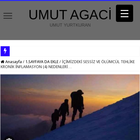
UMUT AGACİ
UMUT YURTKURAN
Anasayfa
/
1.SAYFAYA DA EKLE
/
İÇİMİZDEKİ SESSİZ VE ÖLÜMCÜL TEHLİKE
KRONİK İNFLAMASYON (4) NEDENLERİ…