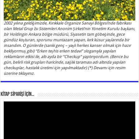
2002 yılına geldiğimizde, Kırıkkale Organize Sanayi Bölgesi’nde fabrikası
olan Metal Grup Isı Sistemleri Anonim Şirketi’nin Yönetim Kurulu başkanı,
bir Holdingin Ankara bölge müdürü, Siyasetin tam göbeğinde, gece
gündüz koşturan, sporunu muntazam yapan, kırk küsur yaşlarında bir
insandım. O günlerde (sanki genç – yaşlı herkes kanser olmak için hazır
bekliyormuş gibi) “Erken teşhis erken tedavi” sloganıyla yapılan
reklamların etkisi ile, altı ayda bir “Checkup” yaptırıyordum. (Bence bu
gün, belirli risk grupları haricinde, sağlık taraması adı altında yapılan
checkuplar, hastalık üretimi için yapılmaktadır) (*) Devamı için resim
üzerine tıklayınız.
KİTAP SİPARİŞİ İÇİN…