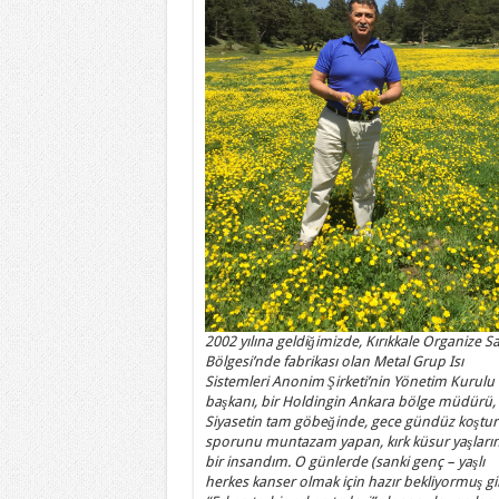
2002 yılına geldiğimizde, Kırıkkale Organize S
Bölgesi’nde fabrikası olan Metal Grup Isı
Sistemleri Anonim Şirketi’nin Yönetim Kurulu
başkanı, bir Holdingin Ankara bölge müdürü,
Siyasetin tam göbeğinde, gece gündüz koştur
sporunu muntazam yapan, kırk küsur yaşları
bir insandım. O günlerde (sanki genç – yaşlı
herkes kanser olmak için hazır bekliyormuş gi