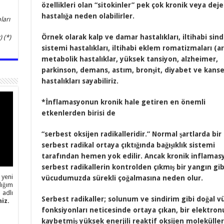
özellikleri olan “sitokinler” pek çok kronik veya dej
hastalığa neden olabilirler.
ları
Örnek olarak kalp ve damar hastalıkları, iltihabi sind
 (*)
sistemi hastalıkları, iltihabi eklem romatizmaları (art
metabolik hastalıklar, yüksek tansiyon, alzheimer,
parkinson, demans, astım, bronşit, diyabet ve kanse
hastalıkları sayabiliriz.
*İnflamasyonun kronik hale getiren en önemli
etkenlerden birisi de
“serbest oksijen radikalleridir.” Normal şartlarda bir
serbest radikal ortaya çıktığında bağışıklık sistemi
tarafından hemen yok edilir. Ancak kronik inflamas
serbest radikallerin kontrolden çıkmış bir yangın gib
 yeni
vücudumuzda sürekli çoğalmasına neden olur.
ığım
adlı
Serbest radikaller; solunum ve sindirim gibi doğal v
iz.
fonksiyonları neticesinde ortaya çıkan, bir elektro
kaybetmiş yüksek enerjili reaktif oksijen molekülleri