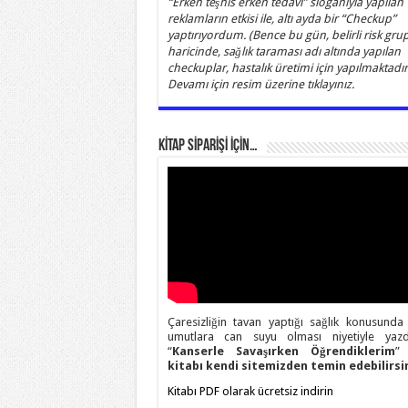
“Erken teşhis erken tedavi” sloganıyla yapılan
reklamların etkisi ile, altı ayda bir “Checkup”
yaptırıyordum. (Bence bu gün, belirli risk grup
haricinde, sağlık taraması adı altında yapılan
checkuplar, hastalık üretimi için yapılmaktadır)
Devamı için resim üzerine tıklayınız.
KİTAP SİPARİŞİ İÇİN…
Çaresizliğin tavan yaptığı sağlık konusunda
umutlara can suyu olması niyetiyle yazd
“
Kanserle Savaşırken Öğrendiklerim
” 
kitabı kendi sitemizden temin edebilirsin
Kitabı PDF olarak ücretsiz indirin