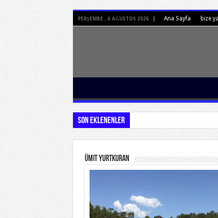
Ana Sayfa
bize y
PERŞEMBE , 6 AĞUSTOS 2026
Son Eklenenler
Ümit Yurtkuran