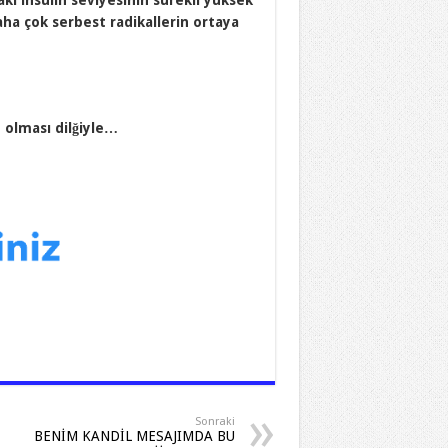
ki insülin seviyesinin sürekli yüksek
aha çok serbest radikallerin ortaya
 olması dilğiyle…
Sonraki
BENİM KANDİL MESAJIMDA BU