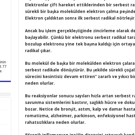
Elektronlar çift hareket ettiklerinden bir serbest ra
sürekli bir başka molekülden elektron çalma peşinde
Elektron çaldıktan sonra ilk serbest radikal nötrleşir
Ancak bu işlem gerçekleştiğinde zincirleme olarak 
başlayabilir. Çünkü bir elektronu serbest radikal ta
bozulup elektronu yine tek başına kaldığı için ortay
radikal çıkar.
inin
Bu molekül de başka bir molekülden elektron çalara
8 77
serbest radikale dönüştürür. Bu şekilde sürekli çoğa
e
sürecini kesintisiz devam ettiren” zararlı ve yıkıcı 
neden olurlar.
Bu reaksiyonlar sonucu sayıları hızla artan serbest
savunma sistemlerini bastırır, sağlıklı hücre ve doku
bozar. Netice de bronşit, astım, kalp ve damar hasta
romatizma, alzheimer, parkinson, enfeksiyonel hastalı
rahatsızlıklara neden olurlar.