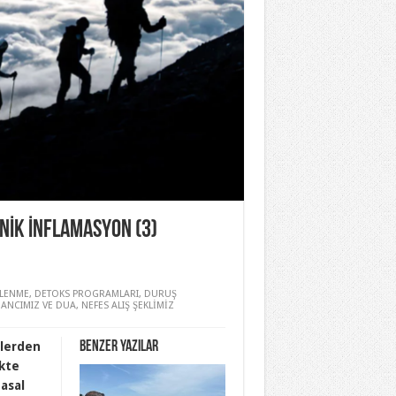
ONİK İNFLAMASYON (3)
LENME
,
DETOKS PROGRAMLARI
,
DURUŞ
NANCIMIZ VE DUA
,
NEFES ALIŞ ŞEKLİMİZ
Benzer yazılar
nlerden
ikte
asal