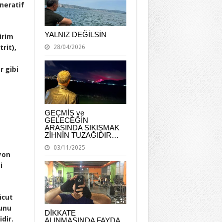
eneratif
YALNIZ DEĞİLSİN
irim
28/04/2026
rit),
r gibi
GEÇMİŞ ve
GELECEĞİN
ARASINDA SIKIŞMAK
ZİHNİN TUZAĞIDIR…
03/11/2025
yon
i
ücut
nunu
DİKKATE
dir.
ALINMASINDA FAYDA