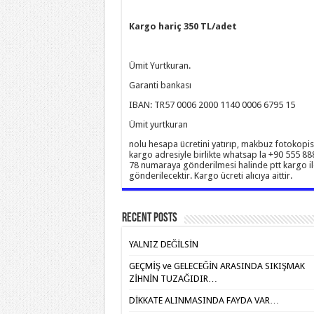
Kargo hariç 350 TL/adet
Ümit Yurtkuran.
Garanti bankası
IBAN: TR57 0006 2000 1140 0006 6795 15
Ümit yurtkuran
nolu hesapa ücretini yatırıp, makbuz fotokopis
kargo adresiyle birlikte whatsap la +90 555 88
78 numaraya gönderilmesi halinde ptt kargo il
gönderilecektir. Kargo ücreti alıcıya aittir.
Recent Posts
YALNIZ DEĞİLSİN
GEÇMİŞ ve GELECEĞİN ARASINDA SIKIŞMAK
ZİHNİN TUZAĞIDIR…
DİKKATE ALINMASINDA FAYDA VAR…