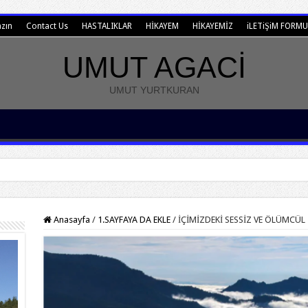
azın
Contact Us
HASTALIKLAR
HİKAYEM
HİKAYEMİZ
iLETiŞiM FORMU
UMUT AGACİ
UMUT YURTKURAN
Anasayfa
/
1.SAYFAYA DA EKLE
/
İÇİMİZDEKİ SESSİZ VE ÖLÜMCÜL