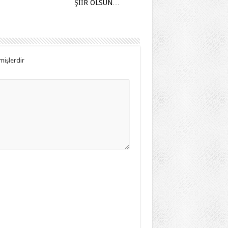
ŞİİR OLSUN…
mişlerdir