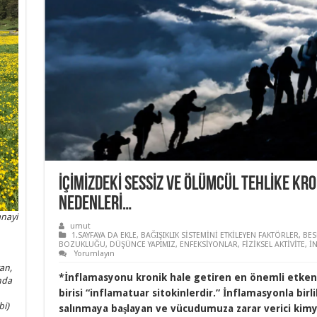
İÇİMİZDEKİ SESSİZ VE ÖLÜMCÜL TEHLİKE KR
NEDENLERİ…
anayi
umut
1.SAYFAYA DA EKLE
,
BAĞIŞIKLIK SİSTEMİNİ ETKİLEYEN FAKTÖRLER
,
BES
BOZUKLUĞU
,
DÜŞÜNCE YAPIMIZ
,
ENFEKSİYONLAR
,
FİZİKSEL AKTİVİTE
,
İ
Yorumlayın
an,
*İnflamasyonu kronik hale getiren en önemli etke
nda
birisi “inflamatuar sitokinlerdir.” İnflamasyonla birl
bi)
salınmaya başlayan ve vücudumuza zarar verici kimy