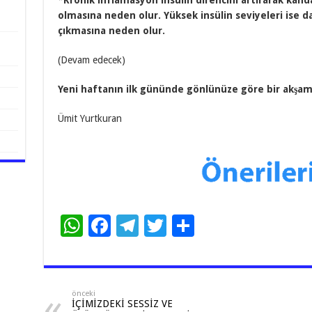
*Kronik inflamasyon insülin direncini artırarak kanda
olmasına neden olur. Yüksek insülin seviyeleri ise d
çıkmasına neden olur.
(Devam edecek)
Yeni haftanın ilk gününde gönlünüze göre bir akşam
Ümit Yurtkuran
W
F
T
T
S
h
ac
el
wi
h
at
e
e
tt
ar
sA
b
gr
er
e
önceki
İÇİMİZDEKİ SESSİZ VE