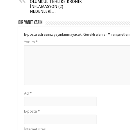
p
o
a
ÖLÜMCÜL TEHLİKE KRONİK
İNFLAMASYON (2)
p
o
m
NEDENLERİ…
k
Bir yanıt yazın
E-posta adresiniz yayınlanmayacak.
Gerekli alanlar
*
ile işaretlen
Yorum
*
Ad
*
E-posta
*
İnternet sitesi