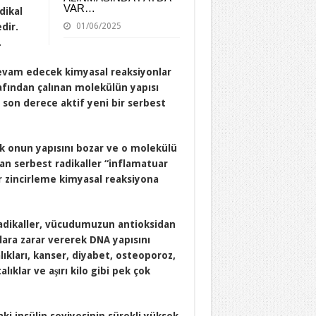
VAR…
dikal
dir.
01/06/2025
.
devam edecek kimyasal reaksiyonlar
rafından çalınan molekülün yapısı
a son derece aktif yeni bir serbest
k onun yapısını bozar ve o molekülü
lan serbest radikaller “inflamatuar
bir zincirleme kimyasal reaksiyona
 radikaller, vücudumuzun antioksidan
lara zarar vererek DNA yapısını
lıkları, kanser, diyabet, osteoporoz,
klar ve aşırı kilo gibi pek çok