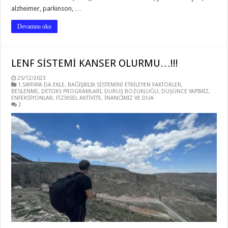
alzheimer, parkinson, …
Devamını oku
LENF SİSTEMİ KANSER OLURMU…!!!
25/12/2023
1.SAYFAYA DA EKLE
,
BAĞIŞIKLIK SİSTEMİNİ ETKİLEYEN FAKTÖRLER
,
BESLENME
,
DETOKS PROGRAMLARI
,
DURUŞ BOZUKLUĞU
,
DÜŞÜNCE YAPIMIZ
,
ENFEKSİYONLAR
,
FİZİKSEL AKTİVİTE
,
İNANCIMIZ VE DUA
2