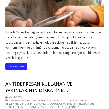
Burada “stres kaynağına tepki veriş biçimimiz, stresin kendisinden çok
daha fazla önemlidir. Çünkü irademizi kullanıp çok kısa bir süre
sabredip sinirlerimize hakim olabilirsek hem sağlığımıza zarar
vermemiş hem de bir ömür boyu pişman olacağımız bir çok olayın
önüne geçmiş oluruz. Hastalıkların bile başlangıcı ve gidişatı bir insanın
stresle baş etme …
Devamını oku
ANTİDEPRESAN KULLANAN VE
YAKINLARININ DİKKATİNE…
04/11/2023
1.SAYFAYA DA EKLE
,
BAĞIŞIKLIK SİSTEMİNİ ETKİLEYEN FAKTÖRLER
,
BESLENME
,
DETOKS PROGRAMLARI
,
DÜŞÜNCE YAPIMIZ
,
ENFEKSİYONLAR
,
FİZİKSEL AKTİVİTE
,
İNANCIMIZ VE DUA
,
NEFES ALIŞ ŞEKLİMİZ