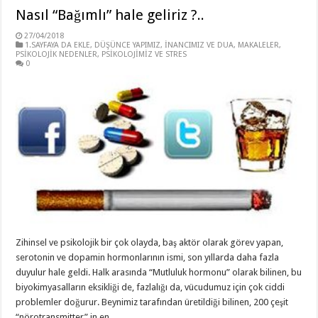
Nasıl “Bağımlı” hale geliriz ?..
27/04/2018
1.SAYFAYA DA EKLE
,
DÜŞÜNCE YAPIMIZ
,
İNANCIMIZ VE DUA
,
MAKALELER
,
PSİKOLOJİK NEDENLER
,
PSİKOLOJİMİZ VE STRES
0
Zihinsel ve psikolojik bir çok olayda, baş aktör olarak görev yapan,
serotonin ve dopamin hormonlarının ismi, son yıllarda daha fazla
duyulur hale geldi. Halk arasında “Mutluluk hormonu” olarak bilinen, bu
biyokimyasalların eksikliği de, fazlalığı da, vücudumuz için çok ciddi
problemler doğurur. Beynimiz tarafından üretildiği bilinen, 200 çeşit
“nörotransmitter” in en …