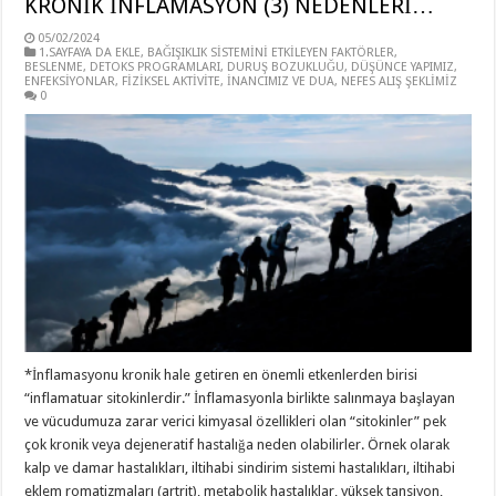
KRONİK İNFLAMASYON (3) NEDENLERİ…
05/02/2024
1.SAYFAYA DA EKLE
,
BAĞIŞIKLIK SİSTEMİNİ ETKİLEYEN FAKTÖRLER
,
BESLENME
,
DETOKS PROGRAMLARI
,
DURUŞ BOZUKLUĞU
,
DÜŞÜNCE YAPIMIZ
,
ENFEKSİYONLAR
,
FİZİKSEL AKTİVİTE
,
İNANCIMIZ VE DUA
,
NEFES ALIŞ ŞEKLİMİZ
0
*İnflamasyonu kronik hale getiren en önemli etkenlerden birisi
“inflamatuar sitokinlerdir.” İnflamasyonla birlikte salınmaya başlayan
ve vücudumuza zarar verici kimyasal özellikleri olan “sitokinler” pek
çok kronik veya dejeneratif hastalığa neden olabilirler. Örnek olarak
kalp ve damar hastalıkları, iltihabi sindirim sistemi hastalıkları, iltihabi
eklem romatizmaları (artrit), metabolik hastalıklar, yüksek tansiyon,