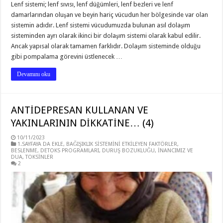
Lenf sistemi; lenf sıvısı, lenf düğümleri, lenf bezleri ve lenf
damarlarından oluşan ve beyin hariç vücudun her bölgesinde var olan
sistemin adıdır. Lenf sistemi vücudumuzda bulunan asıl dolaşım
sisteminden ayrı olarak ikinci bir dolaşım sistemi olarak kabul edilir.
Ancak yapısal olarak tamamen farklıdır. Dolaşım sisteminde olduğu
gibi pompalama görevini üstlenecek …
Devamını oku
ANTİDEPRESAN KULLANAN VE
YAKINLARININ DİKKATİNE… (4)
10/11/2023
1.SAYFAYA DA EKLE
,
BAĞIŞIKLIK SİSTEMİNİ ETKİLEYEN FAKTÖRLER
,
BESLENME
,
DETOKS PROGRAMLARI
,
DURUŞ BOZUKLUĞU
,
İNANCIMIZ VE
DUA
,
TOKSİNLER
2