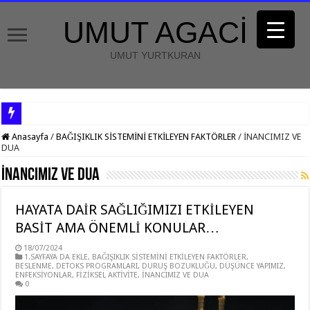
UMUT AGACİ
UMUT YURTKURAN
Anasayfa
/
BAĞIŞIKLIK SİSTEMİNİ ETKİLEYEN FAKTÖRLER
/
İNANCIMIZ VE
DUA
İNANCIMIZ VE DUA
HAYATA DAİR SAĞLIĞIMIZI ETKİLEYEN
BASİT AMA ÖNEMLİ KONULAR…
18/07/2024
1.SAYFAYA DA EKLE
,
BAĞIŞIKLIK SİSTEMİNİ ETKİLEYEN FAKTÖRLER
,
BESLENME
,
DETOKS PROGRAMLARI
,
DURUŞ BOZUKLUĞU
,
DÜŞÜNCE YAPIMIZ
,
ENFEKSİYONLAR
,
FİZİKSEL AKTİVİTE
,
İNANCIMIZ VE DUA
0