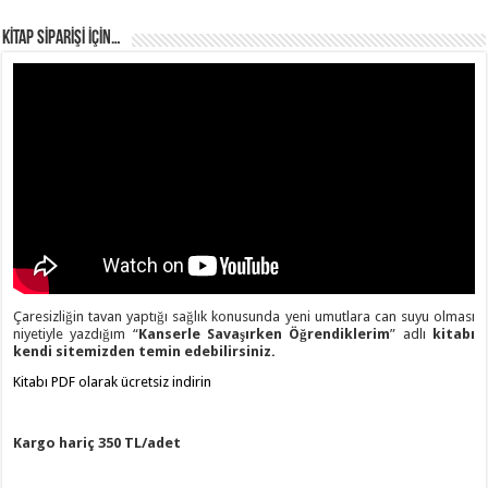
KİTAP SİPARİŞİ İÇİN…
Çaresizliğin tavan yaptığı sağlık konusunda yeni umutlara can suyu olması
niyetiyle yazdığım “
Kanserle Savaşırken Öğrendiklerim
” adlı
kitabı
kendi sitemizden temin edebilirsiniz.
Kitabı PDF olarak ücretsiz indirin
Kargo hariç 350 TL/adet