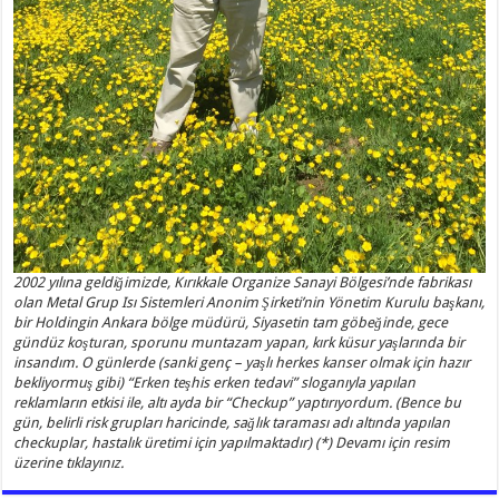
2002 yılına geldiğimizde, Kırıkkale Organize Sanayi Bölgesi’nde fabrikası
olan Metal Grup Isı Sistemleri Anonim Şirketi’nin Yönetim Kurulu başkanı,
bir Holdingin Ankara bölge müdürü, Siyasetin tam göbeğinde, gece
gündüz koşturan, sporunu muntazam yapan, kırk küsur yaşlarında bir
insandım. O günlerde (sanki genç – yaşlı herkes kanser olmak için hazır
bekliyormuş gibi) “Erken teşhis erken tedavi” sloganıyla yapılan
reklamların etkisi ile, altı ayda bir “Checkup” yaptırıyordum. (Bence bu
gün, belirli risk grupları haricinde, sağlık taraması adı altında yapılan
checkuplar, hastalık üretimi için yapılmaktadır) (*) Devamı için resim
üzerine tıklayınız.