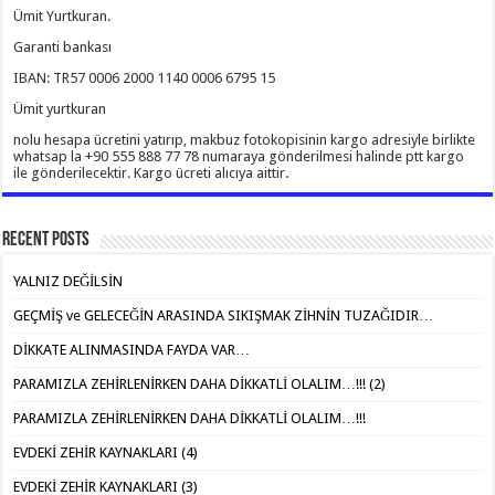
Ümit Yurtkuran.
Garanti bankası
IBAN: TR57 0006 2000 1140 0006 6795 15
Ümit yurtkuran
nolu hesapa ücretini yatırıp, makbuz fotokopisinin kargo adresiyle birlikte
whatsap la +90 555 888 77 78 numaraya gönderilmesi halinde ptt kargo
ile gönderilecektir. Kargo ücreti alıcıya aittir.
Recent Posts
YALNIZ DEĞİLSİN
GEÇMİŞ ve GELECEĞİN ARASINDA SIKIŞMAK ZİHNİN TUZAĞIDIR…
DİKKATE ALINMASINDA FAYDA VAR…
PARAMIZLA ZEHİRLENİRKEN DAHA DİKKATLİ OLALIM…!!! (2)
PARAMIZLA ZEHİRLENİRKEN DAHA DİKKATLİ OLALIM…!!!
EVDEKİ ZEHİR KAYNAKLARI (4)
EVDEKİ ZEHİR KAYNAKLARI (3)