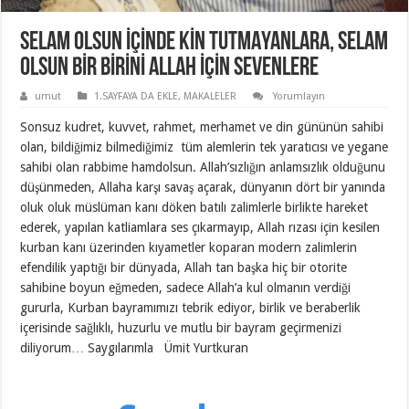
SELAM OLSUN İÇİNDE KİN TUTMAYANLARA, SELAM
OLSUN BİR BİRİNİ ALLAH İÇİN SEVENLERE
umut
1.SAYFAYA DA EKLE
,
MAKALELER
Yorumlayın
Sonsuz kudret, kuvvet, rahmet, merhamet ve din gününün sahibi
olan, bildiğimiz bilmediğimiz tüm alemlerin tek yaratıcısı ve yegane
sahibi olan rabbime hamdolsun. Allah’sızlığın anlamsızlık olduğunu
düşünmeden, Allaha karşı savaş açarak, dünyanın dört bir yanında
oluk oluk müslüman kanı döken batılı zalimlerle birlikte hareket
ederek, yapılan katliamlara ses çıkarmayıp, Allah rızası için kesilen
kurban kanı üzerinden kıyametler koparan modern zalimlerin
efendilik yaptığı bir dünyada, Allah tan başka hiç bir otorite
sahibine boyun eğmeden, sadece Allah’a kul olmanın verdiği
gururla, Kurban bayramımızı tebrik ediyor, birlik ve beraberlik
içerisinde sağlıklı, huzurlu ve mutlu bir bayram geçirmenizi
diliyorum… Saygılarımla Ümit Yurtkuran