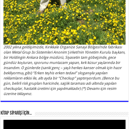
2002 yılına geldiğimizde, Kırıkkale Organize Sanayi Bölgesi’nde fabrikası
olan Metal Grup Isı Sistemleri Anonim Şirketi’nin Yönetim Kurulu başkanı,
bir Holdingin Ankara bölge müdürü, Siyasetin tam göbeğinde, gece
gündüz koşturan, sporunu muntazam yapan, kırk küsur yaşlarında bir
insandım. O günlerde (sanki genç – yaşlı herkes kanser olmak için hazır
bekliyormuş gibi) “Erken teşhis erken tedavi” sloganıyla yapılan
reklamların etkisi ile, altı ayda bir “Checkup” yaptırıyordum. (Bence bu
gün, belirli risk grupları haricinde, sağlık taraması adı altında yapılan
checkuplar, hastalık üretimi için yapılmaktadır) (*) Devamı için resim
üzerine tıklayınız.
KİTAP SİPARİŞİ İÇİN…