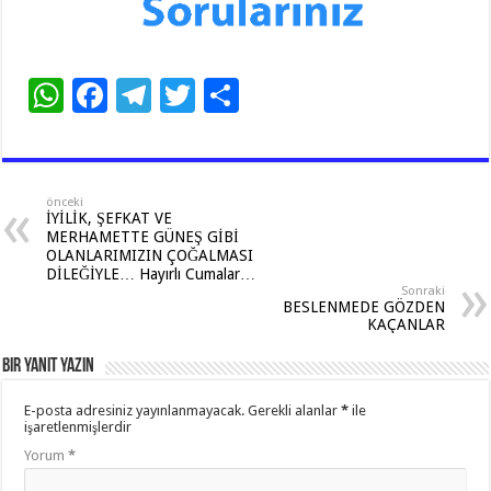
W
F
T
T
S
h
ac
el
wi
h
at
e
e
tt
ar
sA
b
gr
er
e
önceki
İYİLİK, ŞEFKAT VE
p
o
a
MERHAMETTE GÜNEŞ GİBİ
OLANLARIMIZIN ÇOĞALMASI
p
o
m
DİLEĞİYLE… Hayırlı Cumalar…
Sonraki
k
BESLENMEDE GÖZDEN
KAÇANLAR
Bir yanıt yazın
E-posta adresiniz yayınlanmayacak.
Gerekli alanlar
*
ile
işaretlenmişlerdir
Yorum
*