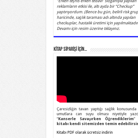
“Erken teşhis erken tedavi” sloganıyla yapılan
reklamların etkisi ile, altı ayda bir “Checkup”
yaptırıyordum. (Bence bu gün, belirli risk grup
haricinde, sağlık taraması adı altında yapılan
checkuplar, hastalık üretimi için yapılmaktadır)
Devamı için resim üzerine tıklayınız.
KİTAP SİPARİŞİ İÇİN…
Çaresizliğin tavan yaptığı sağlık konusunda
umutlara can suyu olması niyetiyle yazd
“
Kanserle Savaşırken Öğrendiklerim
” 
kitabı kendi sitemizden temin edebilirsin
Kitabı PDF olarak ücretsiz indirin