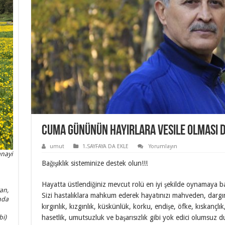
Cuma gününün hayırlara vesile olması d
umut
1.SAYFAYA DA EKLE
Yorumlayın
anayi
Bağışıklık sisteminize destek olun!!!
Hayatta üstlendiğiniz mevcut rolü en iyi şekilde oynamaya b
an,
Sizi hastalıklara mahkum ederek hayatınızı mahveden, dargın
nda
kırgınlık, kızgınlık, küskünlük, korku, endişe, öfke, kıskançlık
hasetlik, umutsuzluk ve başarısızlık gibi yok edici olumsuz 
bi)