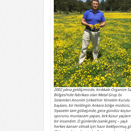
2002 yılına geldiğimizde, Kırıkkale Organize S
Bölgesi’nde fabrikası olan Metal Grup Isı
Sistemleri Anonim Şirketi’nin Yönetim Kurulu
başkanı, bir Holdingin Ankara bölge müdürü,
Siyasetin tam göbeğinde, gece gündüz koştur
sporunu muntazam yapan, kırk küsur yaşları
bir insandım. O günlerde (sanki genç – yaşlı
herkes kanser olmak için hazır bekliyormuş gi