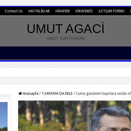
Contact Us
HASTALIKLAR
HİKAYEM
HİKAYEMİZ
iLETiŞiM FORMU
UMUT AGACİ
UMUT YURTKURAN
Anasayfa
/
1.SAYFAYA DA EKLE
/
Cuma gününün hayırlara vesile ol