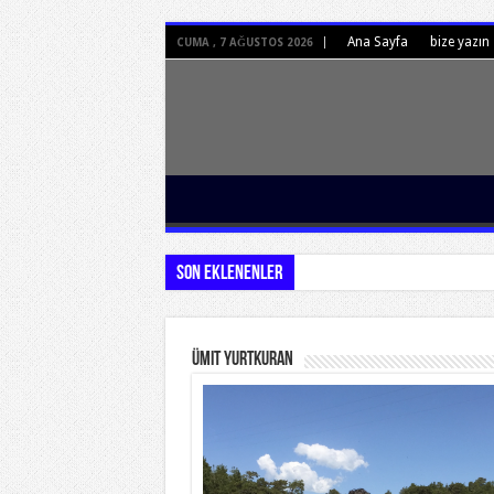
Ana Sayfa
bize yazın
CUMA , 7 AĞUSTOS 2026
Son Eklenenler
Ümit Yurtkuran