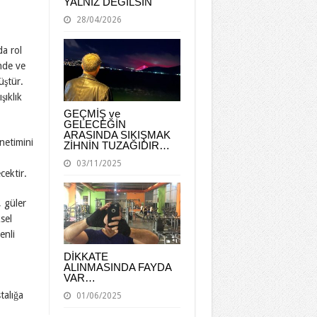
YALNIZ DEĞİLSİN
28/04/2026
da rol
inde ve
üştür.
şıklık
GEÇMİŞ ve
GELECEĞİN
ARASINDA SIKIŞMAK
önetimini
ZİHNİN TUZAĞIDIR…
03/11/2025
cektir.
 güler
sel
enli
DİKKATE
ALINMASINDA FAYDA
VAR…
talığa
01/06/2025