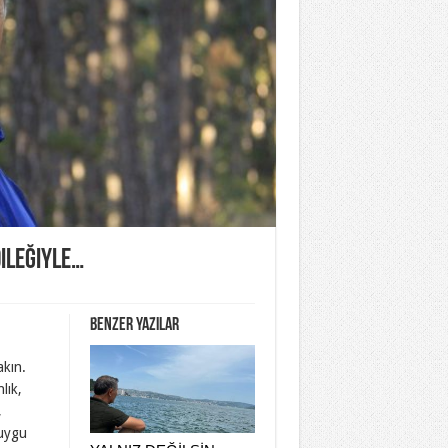
ileğiyle…
Benzer yazılar
akın.
lık,
,
duygu