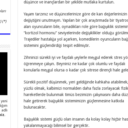
düşünce ve inançlardan bir şekilde mutlaka kurtulun.
ları
Yaşam tarzınız ve düşüncelerinize göre de kan değerlerinizin
değiştiğini unutmayın. Yapılan bir çok araştırmada bir tiyatro
 (*)
alan oyuncuların bile, oynadıkları role göre bağışıklık sistem
“kortizol hormonu” seviyelerinde değişiklikler olduğu görülm
Trajediler hastalığa yol açarken, komedilerin oyuncuların bağı
sistemini güçlendirdiği tespit edilmiştir.
Zihninizi sürekli iyi ve faydalı şeylerle meşgul ederek stres y
öğrenmeye çalışın. Beyniniz ne kadar çok olumlu ve faydalı
konularla meşgul olursa o kadar çok sitrese dirençli hale gele
Sürekli pozitif düşünmek, yeri geldiğinde kahkaha atabilmek,
yüzlü olmak, kalbimizi normalden daha fazla zorlayacak fizik
hareketlerde bulunmak timüs bezimizin çalışmasını daha düz
hale getirerek bağışıklık sistemimizin güçlenmesine katkıda
 yeni
ığım
bulunacaktır.
adlı
iz.
Bağışıklık sistemi güçlü olan insanın da kolay kolay hiçbir has
yakalanmayacağı bilimsel bir gerçektir.