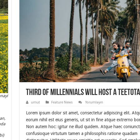
Third of millennials will host a teetot
anayi
umut
Feature News
Yorumlayın
Lorem ipsum dolor sit amet, consectetur adipiscing elit. Atq
an,
eorum nihil est eius generis, ut sit in fine atque extrerno b
nda
Non autem hoc: igitur ne illud quidem. Atque haec coniunct
confusioque virtutum tamen a philosophis ratione quadam
bi)