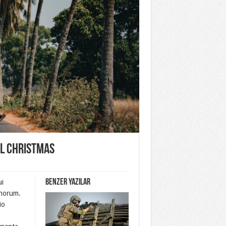
al Christmas
Benzer yazılar
ui
onorum.
io