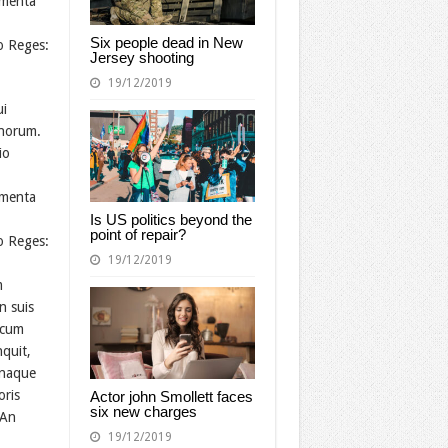
lumenta
Six people dead in New
o Reges:
Jersey shooting
19/12/2019
ui
onorum.
io
lumenta
Is US politics beyond the
point of repair?
o Reges:
19/12/2019
m
n suis
 cum
nquit,
unaque
oris
Actor john Smollett faces
six new charges
 An
19/12/2019