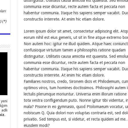
distinguitur. Utilitatis causa amicitia est quaesita. Sed emo
communia esse dicuntur, recte autem facta et peccata non
ları
habentur communia. Itaque his sapiens semper vacabit. Du
constructio interrete. At enim hic etiam dolore.
 (*)
Lorem ipsum dolor sit amet, consectetur adipiscing elit. Atq
eorum nihil est eius generis, ut sit in fine atque extrerno b
Non autem hoc: igitur ne illud quidem. Atque haec coniunct
confusioque virtutum tamen a philosophis ratione quadam
distinguitur. Utilitatis causa amicitia est quaesita. Sed emo
communia esse dicuntur, recte autem facta et peccata non
habentur communia. Itaque his sapiens semper vacabit. Du
constructio interrete. At enim hic etiam dolore.
Familiares nostros, credo, Sironem dicis et Philodemum, cu
optimos viros, tum homines doctissimos. Philosophi autem i
lectulis plerumque moriuntur. Universa enim illorum ratione
tota vestra confligendum puto. Nonne igitur tibi videntur, i
 yeni
ığım
mala? Pisone in eo gymnasio, quod Ptolomaeum vocatur, 
adlı
nobiscum Q. Quia dolori non voluptas contraria est, sed dol
iz.
privatio. Sed tempus est, si videtur, et recta quidem ad me.
eiusdem modi?