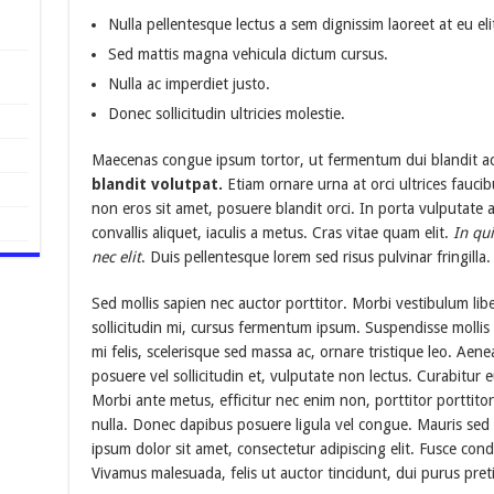
Nulla pellentesque lectus a sem dignissim laoreet at eu eli
Sed mattis magna vehicula dictum cursus.
Nulla ac imperdiet justo.
Donec sollicitudin ultricies molestie.
Maecenas congue ipsum tortor, ut fermentum dui blandit a
blandit volutpat.
Etiam ornare urna at orci ultrices fauci
non eros sit amet, posuere blandit orci. In porta vulputate a
convallis aliquet, iaculis a metus. Cras vitae quam elit.
In qui
nec elit
. Duis pellentesque lorem sed risus pulvinar fringilla
Sed mollis sapien nec auctor porttitor. Morbi vestibulum li
sollicitudin mi, cursus fermentum ipsum. Suspendisse mollis
mi felis, scelerisque sed massa ac, ornare tristique leo. Aene
posuere vel sollicitudin et, vulputate non lectus. Curabitur e
Morbi ante metus, efficitur nec enim non, porttitor porttitor
nulla. Donec dapibus posuere ligula vel congue. Mauris sed 
ipsum dolor sit amet, consectetur adipiscing elit. Fusce con
Vivamus malesuada, felis ut auctor tincidunt, dui purus pre