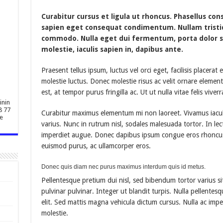
Curabitur cursus et ligula ut rhoncus. Phasellus co
sapien eget consequat condimentum. Nullam trist
commodo. Nulla eget dui fermentum, porta dolor sed
molestie, iaculis sapien in, dapibus ante.
Praesent tellus ipsum, luctus vel orci eget, facilisis placera
molestie luctus. Donec molestie risus ac velit ornare ele
est, at tempor purus fringilla ac. Ut ut nulla vitae felis viverra
inin
8 77
Curabitur maximus elementum mi non laoreet. Vivamus iaculis
e
varius. Nunc in rutrum nisl, sodales malesuada tortor. In lec
imperdiet augue. Donec dapibus ipsum congue eros rhoncus, 
euismod purus, ac ullamcorper eros.
Donec quis diam nec purus maximus interdum quis id metus.
Pellentesque pretium dui nisl, sed bibendum tortor varius si
pulvinar pulvinar. Integer ut blandit turpis. Nulla pellentes
elit. Sed mattis magna vehicula dictum cursus. Nulla ac imperd
molestie.