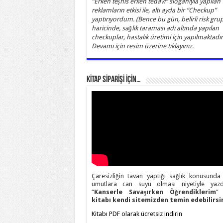
“Erken teşhis erken tedavi” sloganıyla yapılan
reklamların etkisi ile, altı ayda bir “Checkup”
yaptırıyordum. (Bence bu gün, belirli risk grup
haricinde, sağlık taraması adı altında yapılan
checkuplar, hastalık üretimi için yapılmaktadır)
Devamı için resim üzerine tıklayınız.
KİTAP SİPARİŞİ İÇİN…
Çaresizliğin tavan yaptığı sağlık konusunda
umutlara can suyu olması niyetiyle yazd
“
Kanserle Savaşırken Öğrendiklerim
” 
kitabı kendi sitemizden temin edebilirsin
Kitabı PDF olarak ücretsiz indirin