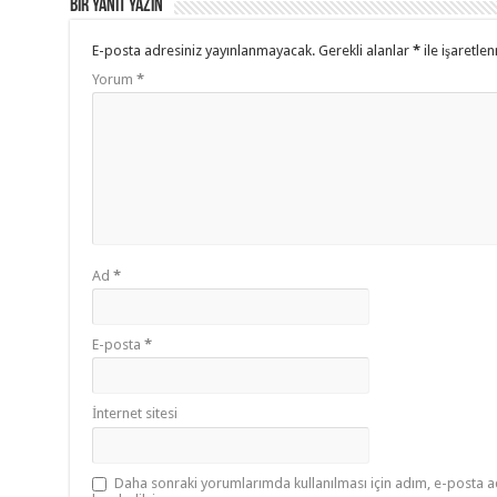
Bir yanıt yazın
k
E-posta adresiniz yayınlanmayacak.
Gerekli alanlar
*
ile işaretlen
Yorum
*
Ad
*
E-posta
*
İnternet sitesi
Daha sonraki yorumlarımda kullanılması için adım, e-posta ad