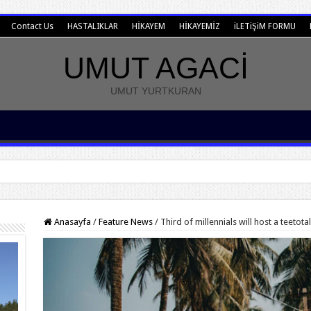
Contact Us
HASTALIKLAR
HİKAYEM
HİKAYEMİZ
iLETiŞiM FORMU
UMUT AGACİ
UMUT YURTKURAN
Anasayfa
/
Feature News
/
Third of millennials will host a teetota