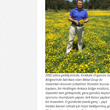
2002 yılına geldiğimizde, Kırıkkale Organize S
Bölgesi’nde fabrikası olan Metal Grup Isı
Sistemleri Anonim Şirketi’nin Yönetim Kurulu
başkanı, bir Holdingin Ankara bölge müdürü,
Siyasetin tam göbeğinde, gece gündüz koştur
sporunu muntazam yapan, kırk küsur yaşları
bir insandım. O günlerde (sanki genç – yaşlı
herkes kanser olmak için hazır bekliyormuş gi