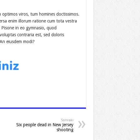
m optimos viros, tum homines doctissimos.
ersa enim illorum ratione cum tota vestra
a? Pisone in eo gymnasio, quod
luptas contraria est, sed doloris
. An eiusdem modi?
Sonraki
Six people dead in New Jersey
shooting