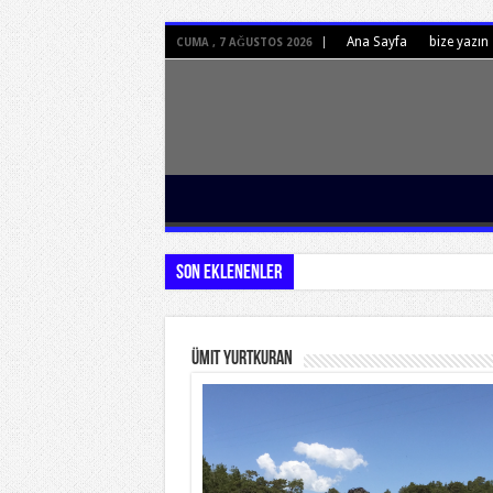
Ana Sayfa
bize yazın
CUMA , 7 AĞUSTOS 2026
Son Eklenenler
Ümit Yurtkuran