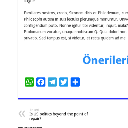
augue.
Familiares nostros, credo, Sironem dicis et Philodemum, cu
Philosophi autem in suis lectulis plerumque moriuntur. Univ
confligendum puto. Nonne igitur tibi videntur, inquit, mal
Ptolomaeum vocatur, unaque nobiscum Q. Quia dolori non vo
privatio. Sed tempus est, si videtur, et recta quidem ad me
W
F
T
T
S
h
ac
el
wi
h
at
e
e
tt
ar
sA
b
gr
er
e
önceki
Is US politics beyond the point of
p
o
a
repair?
p
o
m