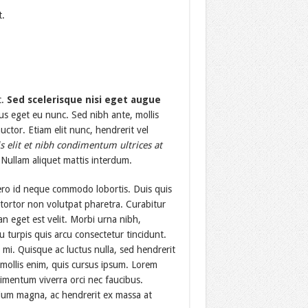
t.
c.
Sed scelerisque nisi eget augue
bus eget eu nunc. Sed nibh ante, mollis
uctor. Etiam elit nunc, hendrerit vel
s elit et nibh condimentum ultrices at
. Nullam aliquet mattis interdum.
bero id neque commodo lobortis. Duis quis
 tortor non volutpat pharetra. Curabitur
an eget est velit. Morbi urna nibh,
u turpis quis arcu consectetur tincidunt.
 mi. Quisque ac luctus nulla, sed hendrerit
mollis enim, quis cursus ipsum. Lorem
dimentum viverra orci nec faucibus.
tium magna, ac hendrerit ex massa at