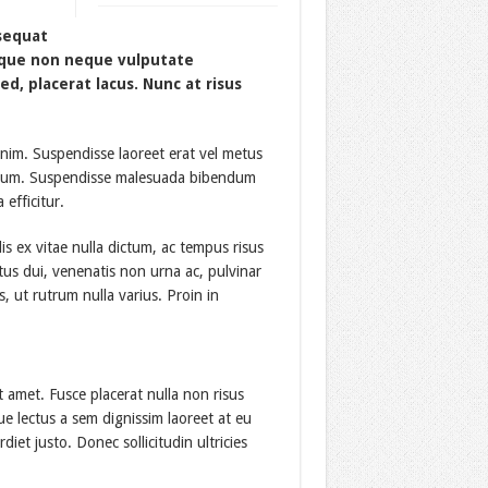
nsequat
ique non neque vulputate
, placerat lacus. Nunc at risus
t enim. Suspendisse laoreet erat vel metus
mentum. Suspendisse malesuada bibendum
 efficitur.
 ex vitae nulla dictum, ac tempus risus
tus dui, venenatis non urna ac, pulvinar
ut rutrum nulla varius. Proin in
t amet. Fusce placerat nulla non risus
que lectus a sem dignissim laoreet at eu
iet justo. Donec sollicitudin ultricies