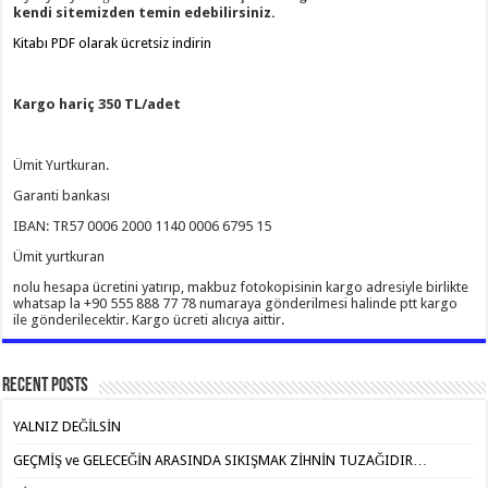
kendi sitemizden temin edebilirsiniz.
Kitabı PDF olarak ücretsiz indirin
Kargo hariç 350 TL/adet
Ümit Yurtkuran.
Garanti bankası
IBAN: TR57 0006 2000 1140 0006 6795 15
Ümit yurtkuran
nolu hesapa ücretini yatırıp, makbuz fotokopisinin kargo adresiyle birlikte
whatsap la +90 555 888 77 78 numaraya gönderilmesi halinde ptt kargo
ile gönderilecektir. Kargo ücreti alıcıya aittir.
Recent Posts
YALNIZ DEĞİLSİN
GEÇMİŞ ve GELECEĞİN ARASINDA SIKIŞMAK ZİHNİN TUZAĞIDIR…