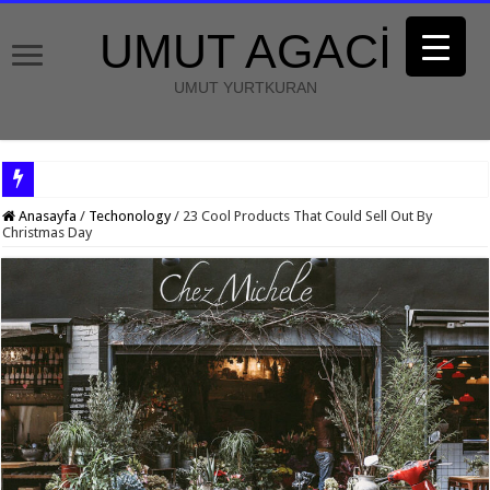
UMUT AGACİ
UMUT YURTKURAN
Anasayfa
/
Techonology
/
23 Cool Products That Could Sell Out By
Christmas Day