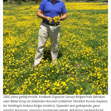
2002 yılına geldiğimizde, Kırıkkale Organize Sanayi Bölgesi’nde fabrikası
olan Metal Grup Isı Sistemleri Anonim Şirketi’nin Yönetim Kurulu başkanı,
bir Holdingin Ankara bölge müdürü, Siyasetin tam göbeğinde, gece
gündüz koşturan, sporunu muntazam yapan, kırk küsur yaşlarında bir