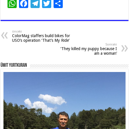
W
F
T
T
S
h
ac
el
wi
h
at
e
e
tt
ar
sA
b
gr
er
e
önceki
ColorMag staffers build bikes for
p
o
a
USO’s operation ‘That’s My Ride’
Sonraki
p
o
m
‘They killed my puppy because I
am a woman’
k
Ümit Yurtkuran