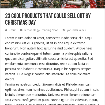
23 Cool Products That Could Sell Out By
Christmas Day
23
umut
Techonology
,
Trending News
yorumlar kapalı
Cool
Products
Lorem ipsum dolor sit amet, consectetur adipiscing elit. Atqui
That
Could
eorum nihil est eius generis, ut sit in fine atque extrerno
Sell
bonorum. Non autem hoc: igitur ne illud quidem. Atque haec
Out
By
coniunctio confusioque virtutum tamen a philosophis ratione
Christmas
Day
quadam distinguitur. Utilitatis causa amicitia est quaesita. Sed
için
emolumenta communia esse dicuntur, recte autem facta et
peccata non habentur communia. Itaque his sapiens semper
vacabit. Duo Reges: constructio interrete. At enim hic etiam
dolore.
Familiares nostros, credo, Sironem dicis et Philodemum, cum
optimos viros, tum homines doctissimos. Philosophi autem in suis
lectulis plerumque moriuntur. Universa enim illorum ratione cum
tota vestra confligendum puto. Nonne igitur tibi videntur, inquit,
mala? Pisone in eo gymnasio, quod Ptolomaeum vocatur, unaque