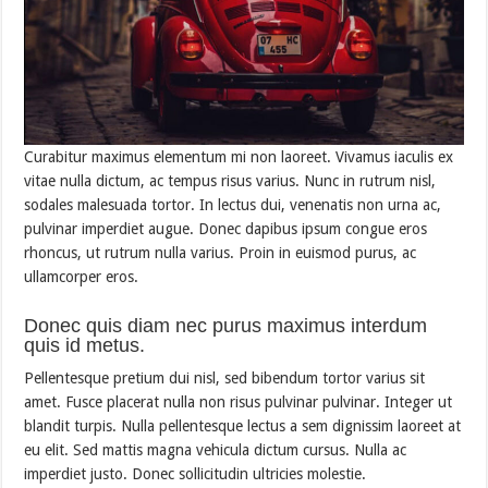
Curabitur maximus elementum mi non laoreet. Vivamus iaculis ex
vitae nulla dictum, ac tempus risus varius. Nunc in rutrum nisl,
sodales malesuada tortor. In lectus dui, venenatis non urna ac,
pulvinar imperdiet augue. Donec dapibus ipsum congue eros
rhoncus, ut rutrum nulla varius. Proin in euismod purus, ac
ullamcorper eros.
Donec quis diam nec purus maximus interdum
quis id metus.
Pellentesque pretium dui nisl, sed bibendum tortor varius sit
amet. Fusce placerat nulla non risus pulvinar pulvinar. Integer ut
blandit turpis. Nulla pellentesque lectus a sem dignissim laoreet at
eu elit. Sed mattis magna vehicula dictum cursus. Nulla ac
imperdiet justo. Donec sollicitudin ultricies molestie.