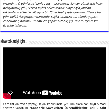
insandım. O günlerde (sanki genç – yaşlı herkes kanser olmak için hazır
bekliyormuş gibi) “Erken teşhis erken tedavi” sloganıyla yapılan
reklamların etkisi ile, altı ayda bir “Checkup” yaptırıyordum. (Bence bu
gün, belirli risk grupları haricinde, sağlık taraması adı altında yapılan
checkuplar, hastalık üretimi için yapılmaktadır) (*) Devamı için resim
üzerine tıklayınız.
KİTAP SİPARİŞİ İÇİN…
Çaresizliğin tavan yaptığı sağlık konusunda yeni umutlara can suyu olması
niyetiyle yazdığım “
Kanserle Savaşırken Öğrendiklerim
” adlı
kitabı