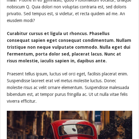
nobiscum Q. Quia dolori non voluptas contraria est, sed doloris
privatio. Sed tempus est, si videtur, et recta quidem ad me. An
eiusdem modi?
Curabitur cursus et ligula ut rhoncus. Phasellus
consequat sapien eget consequat condimentum. Nullam
tristique non neque vulputate commodo. Nulla eget dui
fermentum, porta dolor sed, placerat lacus. Nunc at
risus molestie, iaculis sapien in, dapibus ante.
Praesent tellus ipsum, luctus vel orci eget, facilisis placerat enim.
Suspendisse laoreet erat vel metus molestie luctus. Donec
molestie risus ac velit ornare elementum. Suspendisse malesuada
bibendum est, at tempor purus fringilla ac. Ut ut nulla vitae felis
viverra efficitur.