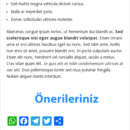
Sed mattis magna vehicula dictum cursus.
Nulla ac imperdiet justo.
Donec sollicitudin ultricies molestie.
Maecenas congue ipsum tortor, ut fermentum dui blandit ac.
Sed
scelerisque nisi eget augue blandit volutpat.
Etiam ornare
urna at orci ultrices faucibus eget eu nunc. Sed nibh ante, mollis
non eros sit amet, posuere blandit orci. In porta vulputate auctor.
Etiam elit nunc, hendrerit vel convallis aliquet, iaculis a metus.
Cras vitae quam elit.
In quis elit et nibh condimentum ultrices at
nec elit
. Duis pellentesque lorem sed risus pulvinar fringilla.
Nullam aliquet mattis interdum.
W
F
T
T
S