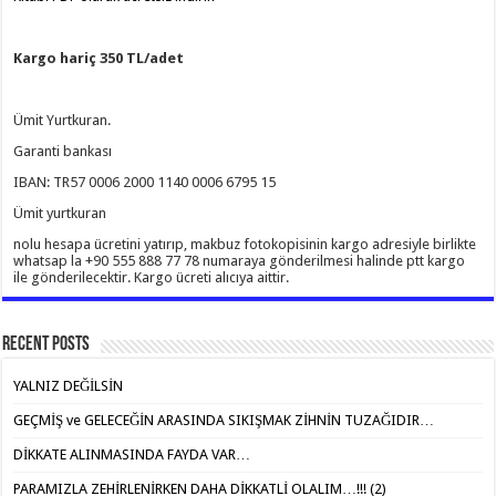
Kargo hariç 350 TL/adet
Ümit Yurtkuran.
Garanti bankası
IBAN: TR57 0006 2000 1140 0006 6795 15
Ümit yurtkuran
nolu hesapa ücretini yatırıp, makbuz fotokopisinin kargo adresiyle birlikte
whatsap la +90 555 888 77 78 numaraya gönderilmesi halinde ptt kargo
ile gönderilecektir. Kargo ücreti alıcıya aittir.
Recent Posts
YALNIZ DEĞİLSİN
GEÇMİŞ ve GELECEĞİN ARASINDA SIKIŞMAK ZİHNİN TUZAĞIDIR…
DİKKATE ALINMASINDA FAYDA VAR…
PARAMIZLA ZEHİRLENİRKEN DAHA DİKKATLİ OLALIM…!!! (2)