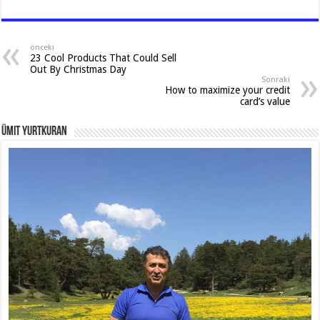
h
ac
el
wi
h
at
e
e
tt
ar
sA
b
gr
er
e
önceki
23 Cool Products That Could Sell
p
o
a
Out By Christmas Day
Sonraki
p
o
m
How to maximize your credit
card’s value
k
Ümit Yurtkuran