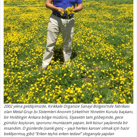
2002 yılına geldiğimizde, Kırıkkale Organize Sanayi Bölgesi’nde fabrikası
olan Metal Grup Isı Sistemleri Anonim Şirketi’nin Yönetim Kurulu başkanı,
bir Holdingin Ankara bölge müdürü, Siyasetin tam göbeğinde, gece
gündüz koşturan, sporunu muntazam yapan, kırk küsur yaşlarında bir
insandım. O günlerde (sanki genç – yaşlı herkes kanser olmak için hazır
bekliyormuş gibi) “Erken teşhis erken tedavi” sloganıyla yapılan