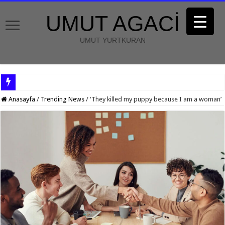
UMUT AGACİ
UMUT YURTKURAN
Anasayfa
/
Trending News
/
‘They killed my puppy because I am a woman’