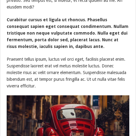
privatio. Sed tempus est, si videtur, et recta quidem ad me. An
eiusdem modi?
Curabitur cursus et ligula ut rhoncus. Phasellus
consequat sapien eget consequat condimentum. Nullam
tristique non neque vulputate commodo. Nulla eget dui
fermentum, porta dolor sed, placerat lacus. Nunc at
risus molestie, iaculis sapien in, dapibus ante.
Praesent tellus ipsum, luctus vel orci eget, facilisis placerat enim.
Suspendisse laoreet erat vel metus molestie luctus. Donec
molestie risus ac velit ornare elementum. Suspendisse malesuada
bibendum est, at tempor purus fringilla ac. Ut ut nulla vitae felis
viverra efficitur.