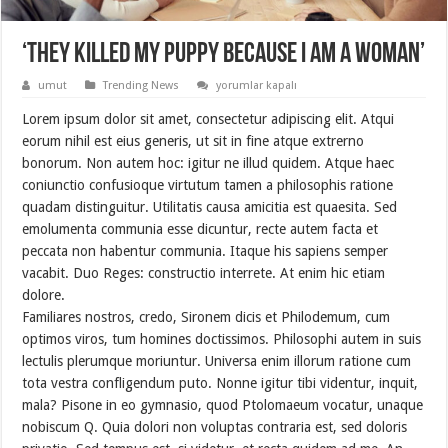
‘They killed my puppy because I am a woman’
‘They
umut
Trending News
yorumlar kapalı
killed
my
Lorem ipsum dolor sit amet, consectetur adipiscing elit. Atqui
puppy
because
eorum nihil est eius generis, ut sit in fine atque extrerno
I
bonorum. Non autem hoc: igitur ne illud quidem. Atque haec
am
a
coniunctio confusioque virtutum tamen a philosophis ratione
woman’
için
quadam distinguitur. Utilitatis causa amicitia est quaesita. Sed
emolumenta communia esse dicuntur, recte autem facta et
peccata non habentur communia. Itaque his sapiens semper
vacabit. Duo Reges: constructio interrete. At enim hic etiam
dolore.
Familiares nostros, credo, Sironem dicis et Philodemum, cum
optimos viros, tum homines doctissimos. Philosophi autem in suis
lectulis plerumque moriuntur. Universa enim illorum ratione cum
tota vestra confligendum puto. Nonne igitur tibi videntur, inquit,
mala? Pisone in eo gymnasio, quod Ptolomaeum vocatur, unaque
nobiscum Q. Quia dolori non voluptas contraria est, sed doloris