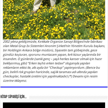
2002 yılına geldiğimizde, Kırıkkale Organize Sanayi Bölgesi’nde fabrikası
olan Metal Grup Isı Sistemleri Anonim Şirketi’nin Yönetim Kurulu başkanı,
bir Holdingin Ankara bölge müdürü, Siyasetin tam göbeğinde, gece
gündüz koşturan, sporunu muntazam yapan, kırk küsur yaşlarında bir
insandım. O günlerde (sanki genç – yaşlı herkes kanser olmak için hazır
bekliyormuş gibi) “Erken teşhis erken tedavi” sloganıyla yapılan
reklamların etkisi ile, altı ayda bir “Checkup” yaptırıyordum. (Bence bu
gün, belirli risk grupları haricinde, sağlık taraması adı altında yapılan
checkuplar, hastalık üretimi için yapılmaktadır) (*) Devamı için resim
üzerine tıklayınız.
KİTAP SİPARİŞİ İÇİN…