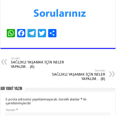
W
F
T
T
S
h
ac
el
wi
h
at
e
e
tt
ar
sA
b
gr
er
e
önceki
SAĞLIKLI YAŞAMAK İÇİN NELER
p
o
a
YAPALIM… (6)
Sonraki
p
o
m
SAĞLIKLI YAŞAMAK İÇİN NELER
YAPALIM… (8)
k
Bir yanıt yazın
E-posta adresiniz yayınlanmayacak.
Gerekli alanlar
*
ile
işaretlenmişlerdir
Yorum
*