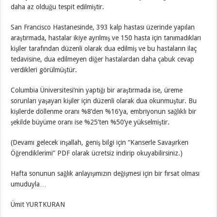
daha az olduğu tespit edilmiştir.
San Francisco Hastanesinde, 393 kalp hastası üzerinde yapılan
araştırmada, hastalar ikiye ayrılmış ve 150 hasta için tanımadıkları
kişiler tarafından düzenli olarak dua edilmiş ve bu hastaların ilaç
tedavisine, dua edilmeyen diğer hastalardan daha çabuk cevap
verdikleri görülmüştür.
Columbia Üniversitesi’nin yaptığı bir araştırmada ise, üreme
sorunları yaşayan kişiler için düzenli olarak dua okunmuştur. Bu
kişilerde döllenme oranı %8’den %16’ya, embriyonun sağlıklı bir
şekilde büyüme oranı ise %25’ten %50’ye yükselmiştir.
(Devamı gelecek inşallah, geniş bilgi için “Kanserle Savaşırken
Öğrendiklerimi” PDF olarak ücretsiz indirip okuyabilirsiniz.)
Hafta sonunun sağlık anlayışımızın değişmesi için bir fırsat olması
umuduyla…
Ümit YURTKURAN