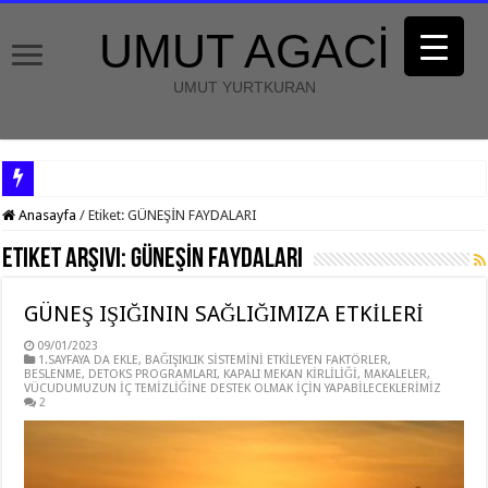
UMUT AGACİ
UMUT YURTKURAN
Anasayfa
/
Etiket:
GÜNEŞİN FAYDALARI
Etiket Arşivi:
GÜNEŞİN FAYDALARI
GÜNEŞ IŞIĞININ SAĞLIĞIMIZA ETKİLERİ
09/01/2023
1.SAYFAYA DA EKLE
,
BAĞIŞIKLIK SİSTEMİNİ ETKİLEYEN FAKTÖRLER
,
BESLENME
,
DETOKS PROGRAMLARI
,
KAPALI MEKAN KİRLİLİĞİ
,
MAKALELER
,
VÜCUDUMUZUN İÇ TEMİZLİĞİNE DESTEK OLMAK İÇİN YAPABİLECEKLERİMİZ
2