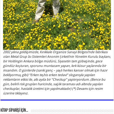
2002 yılına geldiğimizde, Kırıkkale Organize Sanayi Bölgesi’nde fabrikası
olan Metal Grup Isı Sistemleri Anonim Şirketi’nin Yönetim Kurulu başkanı,
bir Holdingin Ankara bölge müdürü, Siyasetin tam göbeğinde, gece
gündüz koşturan, sporunu muntazam yapan, kırk küsur yaşlarında bir
insandım. O günlerde (sanki genç – yaşlı herkes kanser olmak için hazır
bekliyormuş gibi) “Erken teşhis erken tedavi” sloganıyla yapılan
reklamların etkisi ile, altı ayda bir “Checkup” yaptırıyordum. (Bence bu
gün, belirli risk grupları haricinde, sağlık taraması adı altında yapılan
checkuplar, hastalık üretimi için yapılmaktadır) (*) Devamı için resim
üzerine tıklayınız.
KİTAP SİPARİŞİ İÇİN…