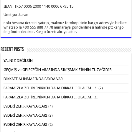
IBAN: TR57 0006 2000 1140 0006 6795 15
Ümit yurtkuran
nolu hesapa ücretini yatırıp, makbuz fotokopisinin kargo adresiyle birlikte
whatsap la +90 555 888 77 78 numaraya gönderilmesi halinde ptt kargo
ile gönderilecektir. Kargo ücreti alıcıya aittir.
Recent Posts
YALNIZ DEĞİLSİN
GEÇMİŞ ve GELECEĞİN ARASINDA SIKIŞMAK ZİHNİN TUZAĞIDIR…
DİKKATE ALINMASINDA FAYDA VAR…
PARAMIZLA ZEHİRLENİRKEN DAHA DİKKATLİ OLALIM…!!! (2)
PARAMIZLA ZEHİRLENİRKEN DAHA DİKKATLİ OLALIM…!!!
EVDEKİ ZEHİR KAYNAKLARI (4)
EVDEKİ ZEHİR KAYNAKLARI (3)
EVDEKİ ZEHİR KAYNAKLARI (2)