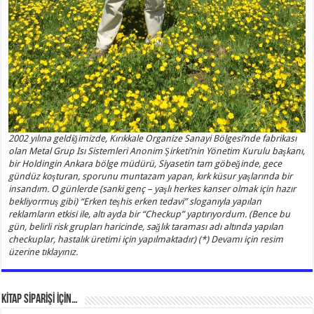
2002 yılına geldiğimizde, Kırıkkale Organize Sanayi Bölgesi’nde fabrikası
olan Metal Grup Isı Sistemleri Anonim Şirketi’nin Yönetim Kurulu başkanı,
bir Holdingin Ankara bölge müdürü, Siyasetin tam göbeğinde, gece
gündüz koşturan, sporunu muntazam yapan, kırk küsur yaşlarında bir
insandım. O günlerde (sanki genç – yaşlı herkes kanser olmak için hazır
bekliyormuş gibi) “Erken teşhis erken tedavi” sloganıyla yapılan
reklamların etkisi ile, altı ayda bir “Checkup” yaptırıyordum. (Bence bu
gün, belirli risk grupları haricinde, sağlık taraması adı altında yapılan
checkuplar, hastalık üretimi için yapılmaktadır) (*) Devamı için resim
üzerine tıklayınız.
KİTAP SİPARİŞİ İÇİN…