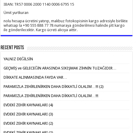
IBAN: TR57 0006 2000 1140 0006 6795 15
Ümit yurtkuran
nolu hesapa ücretini yatırıp, makbuz fotokopisinin kargo adresiyle birlikte
whatsap la +90 555 888 77 78 numaraya gönderilmesi halinde ptt kargo
ile gönderilecektir. Kargo ücreti alıcıya aittir.
Recent Posts
YALNIZ DEĞİLSİN
GEÇMİŞ ve GELECEĞİN ARASINDA SIKIŞMAK ZİHNİN TUZAĞIDIR…
DİKKATE ALINMASINDA FAYDA VAR…
PARAMIZLA ZEHİRLENİRKEN DAHA DİKKATLİ OLALIM…!!! (2)
PARAMIZLA ZEHİRLENİRKEN DAHA DİKKATLİ OLALIM…!!!
EVDEKİ ZEHİR KAYNAKLARI (4)
EVDEKİ ZEHİR KAYNAKLARI (3)
EVDEKİ ZEHİR KAYNAKLARI (2)
EVDEKİ ZEHİR KAYNAKLARI (1)