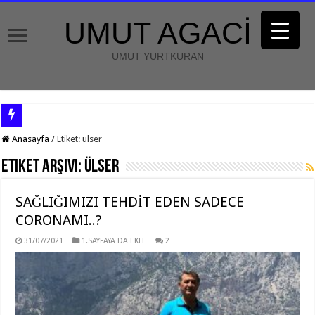
UMUT AGACİ
UMUT YURTKURAN
Anasayfa
/
Etiket:
ülser
Etiket Arşivi:
ülser
SAĞLIĞIMIZI TEHDİT EDEN SADECE
CORONAMI..?
31/07/2021
1.SAYFAYA DA EKLE
2