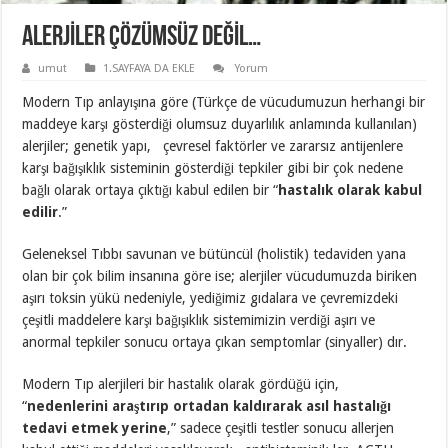
ALERJİLER ÇÖZÜMSÜZ DEĞİL…
umut
1.SAYFAYA DA EKLE
Yorum
Modern Tıp anlayışına göre (Türkçe de vücudumuzun herhangi bir
maddeye karşı gösterdiği olumsuz duyarlılık anlamında kullanılan)
alerjiler; genetik yapı, çevresel faktörler ve zararsız antijenlere
karşı bağışıklık sisteminin gösterdiği tepkiler gibi bir çok nedene
bağlı olarak ortaya çıktığı kabul edilen bir “
hastalık olarak kabul
edilir
.”
Geleneksel Tıbbı savunan ve bütüncül (holistik) tedaviden yana
olan bir çok bilim insanına göre ise; alerjiler vücudumuzda biriken
aşırı toksin yükü nedeniyle, yediğimiz gıdalara ve çevremizdeki
çeşitli maddelere karşı bağışıklık sistemimizin verdiği aşırı ve
anormal tepkiler sonucu ortaya çıkan semptomlar (sinyaller) dır.
Modern Tıp alerjileri bir hastalık olarak gördüğü için,
“
nedenlerini araştırıp ortadan kaldırarak asıl hastalığı
tedavi etmek yerine
,” sadece çeşitli testler sonucu allerjen