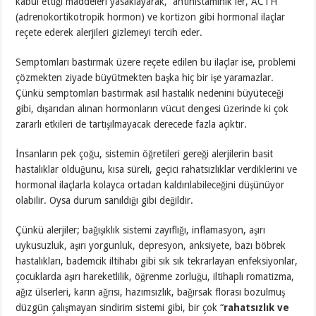
kabul ettiği maddeleri yasaklayarak, antihistaminik ler, ACTH
(adrenokortikotropik hormon) ve kortizon gibi hormonal ilaçlar
reçete ederek alerjileri gizlemeyi tercih eder.
Semptomları bastırmak üzere reçete edilen bu ilaçlar ise, problemi
çözmekten ziyade büyütmekten başka hiç bir işe yaramazlar.
Çünkü semptomları bastırmak asıl hastalık nedenini büyüteceği
gibi, dışarıdan alınan hormonların vücut dengesi üzerinde ki çok
zararlı etkileri de tartışılmayacak derecede fazla açıktır.
İnsanların pek çoğu, sistemin öğretileri gereği alerjilerin basit
hastalıklar olduğunu, kısa süreli, geçici rahatsızlıklar verdiklerini ve
hormonal ilaçlarla kolayca ortadan kaldırılabileceğini düşünüyor
olabilir. Oysa durum sanıldığı gibi değildir.
Çünkü alerjiler; bağışıklık sistemi zayıflığı, inflamasyon, aşırı
uykusuzluk, aşırı yorgunluk, depresyon, anksiyete, bazı böbrek
hastalıkları, bademcik iltihabı gibi sık sık tekrarlayan enfeksiyonlar,
çocuklarda aşırı hareketlilik, öğrenme zorluğu, iltihaplı romatizma,
ağız ülserleri, karın ağrısı, hazımsızlık, bağırsak florası bozulmuş
düzgün çalışmayan sindirim sistemi gibi, bir çok “
rahatsızlık ve