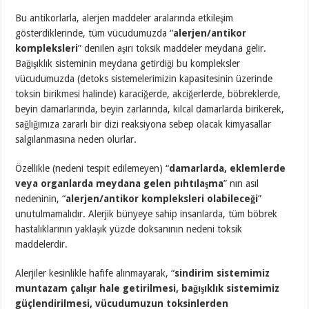
Bu antikorlarla, alerjen maddeler aralarında etkileşim
gösterdiklerinde, tüm vücudumuzda “
alerjen/antikor
kompleksleri
” denilen aşırı toksik maddeler meydana gelir.
Bağışıklık sisteminin meydana getirdiği bu kompleksler
vücudumuzda (detoks sistemelerimizin kapasitesinin üzerinde
toksin birikmesi halinde) karaciğerde, akciğerlerde, böbreklerde,
beyin damarlarında, beyin zarlarında, kılcal damarlarda birikerek,
sağlığımıza zararlı bir dizi reaksiyona sebep olacak kimyasallar
salgılanmasına neden olurlar.
Özellikle (nedeni tespit edilemeyen) “
damarlarda, eklemlerde
veya organlarda meydana gelen pıhtılaşma
” nın asıl
nedeninin, “
alerjen/antikor kompleksleri olabileceği
”
unutulmamalıdır. Alerjik bünyeye sahip insanlarda, tüm böbrek
hastalıklarının yaklaşık yüzde doksanının nedeni toksik
maddelerdir.
Alerjiler kesinlikle hafife alınmayarak, “
sindirim sistemimiz
muntazam çalışır hale getirilmesi, bağışıklık sistemimiz
güçlendirilmesi, vücudumuzun toksinlerden