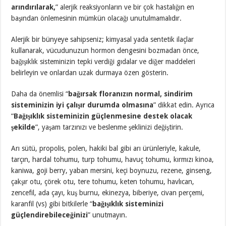
arındırılarak,
” alerjik reaksiyonların ve bir çok hastalığın en
başından önlemesinin mümkün olacağı unutulmamalıdır.
Alerjik bir bünyeye sahipseniz; kimyasal yada sentetik ilaçlar
kullanarak, vücudunuzun hormon dengesini bozmadan önce,
bağışıklık sisteminizin tepki verdiği gıdalar ve diğer maddeleri
belirleyin ve onlardan uzak durmaya özen gösterin.
Daha da önemlisi “
bağırsak floranızın normal, sindirim
sisteminizin iyi çalışır durumda olmasına
” dikkat edin. Ayrıca
“
Bağışıklık sisteminizin güçlenmesine destek olacak
şekilde
”, yaşam tarzınızı ve beslenme şeklinizi değiştirin.
Arı sütü, propolis, polen, hakiki bal gibi arı ürünleriyle, kakule,
tarçın, hardal tohumu, turp tohumu, havuç tohumu, kırmızı kinoa,
kaniwa, goji berry, yaban mersini, keçi boynuzu, rezene, ginseng,
çakşır otu, çörek otu, tere tohumu, keten tohumu, havlıcan,
zencefil, ada çayı, kuş burnu, ekinezya, biberiye, civan perçemi,
karanfil (vs) gibi bitkilerle “
bağışıklık sisteminizi
güçlendirebileceğinizi
” unutmayın.