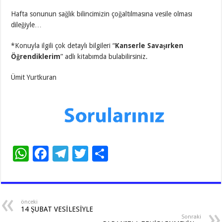
Hafta sonunun sağlık bilincimizin çoğaltılmasına vesile olması
dileğiyle…
*Konuyla ilgili çok detaylı bilgileri “
Kanserle Savaşırken
Öğrendiklerim
” adlı kitabımda bulabilirsiniz.
Ümit Yurtkuran
W
F
T
T
S
h
ac
el
wi
h
at
e
e
tt
ar
sA
b
gr
er
e
önceki
14 ŞUBAT VESİLESİYLE
p
o
a
Sonraki