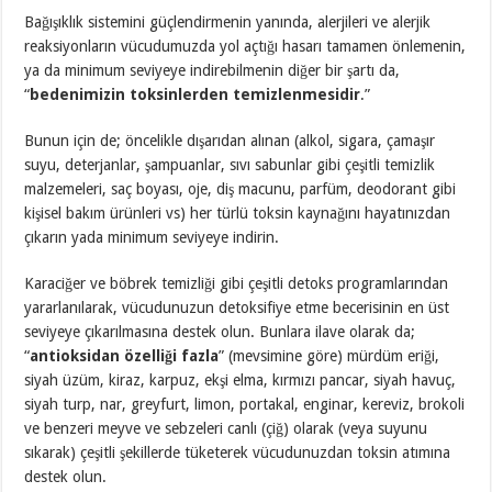
Bağışıklık sistemini güçlendirmenin yanında, alerjileri ve alerjik
reaksiyonların vücudumuzda yol açtığı hasarı tamamen önlemenin,
ya da minimum seviyeye indirebilmenin diğer bir şartı da,
“
bedenimizin toksinlerden temizlenmesidir
.”
Bunun için de; öncelikle dışarıdan alınan (alkol, sigara, çamaşır
suyu, deterjanlar, şampuanlar, sıvı sabunlar gibi çeşitli temizlik
malzemeleri, saç boyası, oje, diş macunu, parfüm, deodorant gibi
kişisel bakım ürünleri vs) her türlü toksin kaynağını hayatınızdan
çıkarın yada minimum seviyeye indirin.
Karaciğer ve böbrek temizliği gibi çeşitli detoks programlarından
yararlanılarak, vücudunuzun detoksifiye etme becerisinin en üst
seviyeye çıkarılmasına destek olun. Bunlara ilave olarak da;
“
antioksidan özelliği fazla
” (mevsimine göre) mürdüm eriği,
siyah üzüm, kiraz, karpuz, ekşi elma, kırmızı pancar, siyah havuç,
siyah turp, nar, greyfurt, limon, portakal, enginar, kereviz, brokoli
ve benzeri meyve ve sebzeleri canlı (çiğ) olarak (veya suyunu
sıkarak) çeşitli şekillerde tüketerek vücudunuzdan toksin atımına
destek olun.