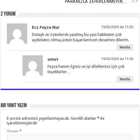
PARANIZLA ZEHİRLENMEYİN…
p
o
m
k
2 Yorum
Ecz.Feyza Nur
15/02/2020 da 11:30
Detaylı ve özenilerek yazılmış bu yazı hakikaten çok
aydınlatıcı olmuş,üstün başarılarınızın devamını dilerim.
Yanıtla
umut
15/02/2020 da 11:56
Feyza hanım ilginiz ve iyi dilekleriniz için çok
teşekkürler…
Yanıtla
Bir yanıt yazın
E-posta adresiniz yayınlanmayacak.
Gerekli alanlar
*
ile
işaretlenmişlerdir
Yorum
*