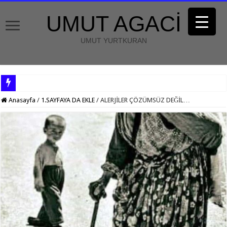
UMUT AGACİ
UMUT YURTKURAN
Anasayfa
/
1.SAYFAYA DA EKLE
/
ALERJİLER ÇÖZÜMSÜZ DEĞİL…