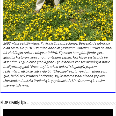
2002 yılına geldiğimizde, Kırıkkale Organize Sanayi Bölgesi’nde fabrikası
olan Metal Grup Isı Sistemleri Anonim Şirketi’nin Yönetim Kurulu başkanı,
bir Holdingin Ankara bölge müdürü, Siyasetin tam göbeğinde, gece
gündüz koşturan, sporunu muntazam yapan, kırk küsur yaşlarında bir
insandım. O günlerde (sanki genç – yaşlı herkes kanser olmak için hazır
bekliyormuş gibi) “Erken teşhis erken tedavi” sloganıyla yapılan
reklamların etkisi ile, altı ayda bir “Checkup” yaptırıyordum. (Bence bu
gün, belirli risk grupları haricinde, sağlık taraması adı altında yapılan
checkuplar, hastalık üretimi için yapılmaktadır) (*) Devamı için resim
üzerine tıklayınız.
KİTAP SİPARİŞİ İÇİN…