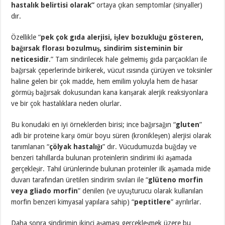
hastalık belirtisi olarak”
ortaya çıkan semptomlar (sinyaller)
dır.
Özellikle “
pek çok gıda alerjisi, işlev bozukluğu gösteren,
bağırsak florası bozulmuş, sindirim sisteminin bir
neticesidir
.” Tam sindirilecek hale gelmemiş gıda parçacıkları ile
bağırsak çeperlerinde birikerek, vücut ısısında çürüyen ve toksinler
haline gelen bir çok madde, hem emilim yoluyla hem de hasar
görmüş bağırsak dokusundan kana karışarak alerjik reaksiyonlara
ve bir çok hastalıklara neden olurlar.
Bu konudaki en iyi örneklerden birisi; ince bağırsağın “
gluten
”
adlı bir proteine karşı ömür boyu süren (kronikleşen) alerjisi olarak
tanımlanan “
çölyak hastalığı
” dır. Vücudumuzda buğday ve
benzeri tahıllarda bulunan proteinlerin sindirimi iki aşamada
gerçekleşir. Tahıl ürünlerinde bulunan proteinler ilk aşamada mide
duvarı tarafından üretilen sindirim sıvıları ile “
glüteno morfin
veya gliado morfin
” denilen (ve uyuşturucu olarak kullanılan
morfin benzeri kimyasal yapılara sahip) “
peptitlere
” ayrılırlar.
Daha sonra sindirimin ikinci aşaması gerçekleşmek üzere bu