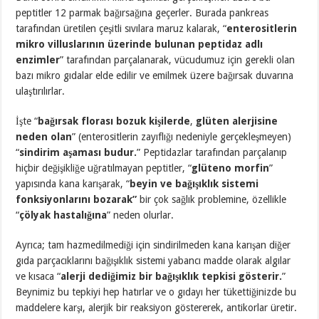
peptitler 12 parmak bağırsağına geçerler. Burada pankreas
tarafından üretilen çeşitli sıvılara maruz kalarak, “
enterositlerin
mikro villuslarının üzerinde bulunan peptidaz adlı
enzimler
” tarafından parçalanarak, vücudumuz için gerekli olan
bazı mikro gıdalar elde edilir ve emilmek üzere bağırsak duvarına
ulaştırılırlar.
İşte “
bağırsak florası bozuk kişilerde
,
glüten alerjisine
neden olan
” (enterositlerin zayıflığı nedeniyle gerçekleşmeyen)
“
sindirim aşaması budur.
” Peptidazlar tarafından parçalanıp
hiçbir değişikliğe uğratılmayan peptitler, “
glüteno morfin
”
yapısında kana karışarak, “
beyin ve bağışıklık sistemi
fonksiyonlarını bozarak”
bir çok sağlık problemine, özellikle
“
çölyak hastalığına
” neden olurlar.
Ayrıca; tam hazmedilmediği için sindirilmeden kana karışan diğer
gıda parçacıklarını bağışıklık sistemi yabancı madde olarak algılar
ve kısaca “
alerji dediğimiz bir bağışıklık tepkisi gösterir.
”
Beynimiz bu tepkiyi hep hatırlar ve o gıdayı her tükettiğinizde bu
maddelere karşı, alerjik bir reaksiyon göstererek, antikorlar üretir.