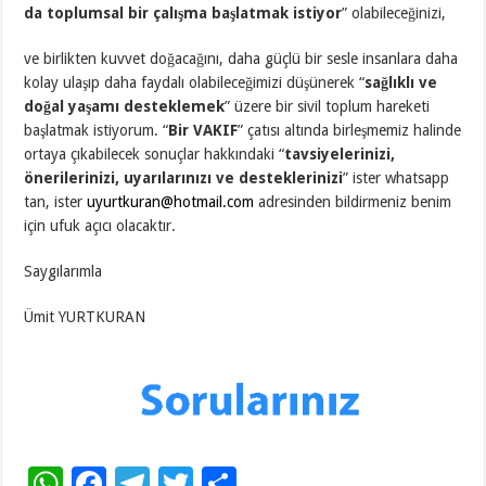
da toplumsal bir çalışma başlatmak istiyor
” olabileceğinizi,
ve birlikten kuvvet doğacağını, daha güçlü bir sesle insanlara daha
kolay ulaşıp daha faydalı olabileceğimizi düşünerek “
sağlıklı ve
doğal yaşamı desteklemek
” üzere bir sivil toplum hareketi
başlatmak istiyorum. “
Bir VAKIF
” çatısı altında birleşmemiz halinde
ortaya çıkabilecek sonuçlar hakkındaki “
tavsiyelerinizi,
önerilerinizi, uyarılarınızı ve desteklerinizi
” ister whatsapp
tan, ister
uyurtkuran@hotmail.com
adresinden bildirmeniz benim
için ufuk açıcı olacaktır.
Saygılarımla
Ümit YURTKURAN
W
F
T
T
S