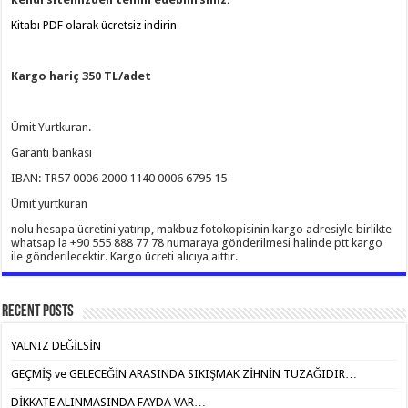
Kitabı PDF olarak ücretsiz indirin
Kargo hariç 350 TL/adet
Ümit Yurtkuran.
Garanti bankası
IBAN: TR57 0006 2000 1140 0006 6795 15
Ümit yurtkuran
nolu hesapa ücretini yatırıp, makbuz fotokopisinin kargo adresiyle birlikte
whatsap la +90 555 888 77 78 numaraya gönderilmesi halinde ptt kargo
ile gönderilecektir. Kargo ücreti alıcıya aittir.
Recent Posts
YALNIZ DEĞİLSİN
GEÇMİŞ ve GELECEĞİN ARASINDA SIKIŞMAK ZİHNİN TUZAĞIDIR…
DİKKATE ALINMASINDA FAYDA VAR…