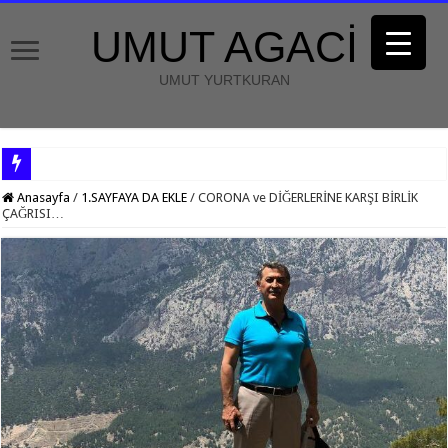
UMUT AGACİ
UMUT YURTKURAN
Anasayfa
/
1.SAYFAYA DA EKLE
/
CORONA ve DİĞERLERİNE KARŞI BİRLİK
ÇAĞRISI…