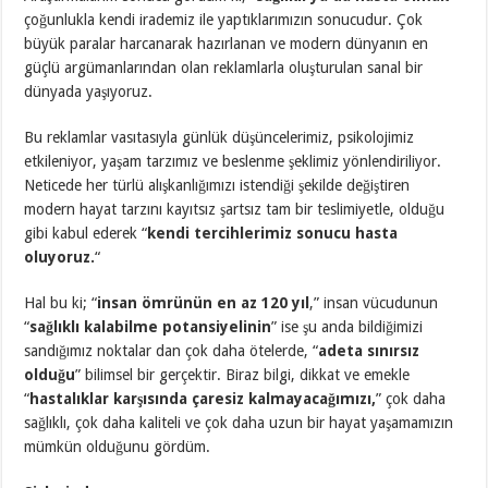
çoğunlukla kendi irademiz ile yaptıklarımızın sonucudur. Çok
büyük paralar harcanarak hazırlanan ve modern dünyanın en
güçlü argümanlarından olan reklamlarla oluşturulan sanal bir
dünyada yaşıyoruz.
Bu reklamlar vasıtasıyla günlük düşüncelerimiz, psikolojimiz
etkileniyor, yaşam tarzımız ve beslenme şeklimiz yönlendiriliyor.
Neticede her türlü alışkanlığımızı istendiği şekilde değiştiren
modern hayat tarzını kayıtsız şartsız tam bir teslimiyetle, olduğu
gibi kabul ederek “
kendi tercihlerimiz sonucu hasta
oluyoruz.
“
Hal bu ki; “
insan ömrünün en az 120 yıl
,” insan vücudunun
“
sağlıklı kalabilme potansiyelinin
” ise şu anda bildiğimizi
sandığımız noktalar dan çok daha ötelerde, “
adeta sınırsız
olduğu
” bilimsel bir gerçektir. Biraz bilgi, dikkat ve emekle
“
hastalıklar karşısında çaresiz kalmayacağımızı,
” çok daha
sağlıklı, çok daha kaliteli ve çok daha uzun bir hayat yaşamamızın
mümkün olduğunu gördüm.