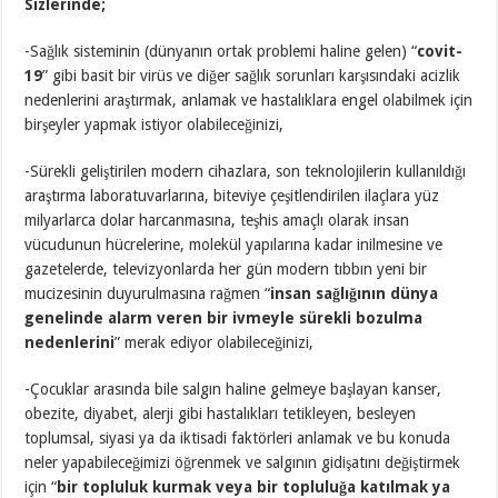
Sizlerinde;
-Sağlık sisteminin (dünyanın ortak problemi haline gelen) “
covit-
19
” gibi basit bir virüs ve diğer sağlık sorunları karşısındaki acizlik
nedenlerini araştırmak, anlamak ve hastalıklara engel olabilmek için
birşeyler yapmak istiyor olabileceğinizi,
-Sürekli geliştirilen modern cihazlara, son teknolojilerin kullanıldığı
araştırma laboratuvarlarına, biteviye çeşitlendirilen ilaçlara yüz
milyarlarca dolar harcanmasına, teşhis amaçlı olarak insan
vücudunun hücrelerine, molekül yapılarına kadar inilmesine ve
gazetelerde, televizyonlarda her gün modern tıbbın yeni bir
mucizesinin duyurulmasına rağmen “
insan sağlığının dünya
genelinde alarm veren bir ivmeyle sürekli bozulma
nedenlerini
” merak ediyor olabileceğinizi,
-Çocuklar arasında bile salgın haline gelmeye başlayan kanser,
obezite, diyabet, alerji gibi hastalıkları tetikleyen, besleyen
toplumsal, siyasi ya da iktisadi faktörleri anlamak ve bu konuda
neler yapabileceğimizi öğrenmek ve salgının gidişatını değiştirmek
için “
bir topluluk kurmak veya bir topluluğa katılmak ya