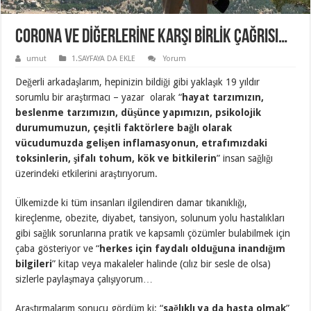
CORONA ve DİĞERLERİNE KARŞI BİRLİK ÇAĞRISI…
umut
1.SAYFAYA DA EKLE
Yorum
Değerli arkadaşlarım, hepinizin bildiği gibi yaklaşık 19 yıldır
sorumlu bir araştırmacı – yazar olarak “
hayat tarzımızın,
beslenme tarzımızın, düşünce yapımızın, psikolojik
durumumuzun, çeşitli faktörlere bağlı olarak
vücudumuzda gelişen inflamasyonun, etrafımızdaki
toksinlerin, şifalı tohum, kök ve bitkilerin
” insan sağlığı
üzerindeki etkilerini araştırıyorum.
Ülkemizde ki tüm insanları ilgilendiren damar tıkanıklığı,
kireçlenme, obezite, diyabet, tansiyon, solunum yolu hastalıkları
gibi sağlık sorunlarına pratik ve kapsamlı çözümler bulabilmek için
çaba gösteriyor ve “
herkes için faydalı olduğuna inandığım
bilgileri
” kitap veya makaleler halinde (cılız bir sesle de olsa)
sizlerle paylaşmaya çalışıyorum…
Araştırmalarım sonucu gördüm ki; “
sağlıklı ya da hasta olmak
”