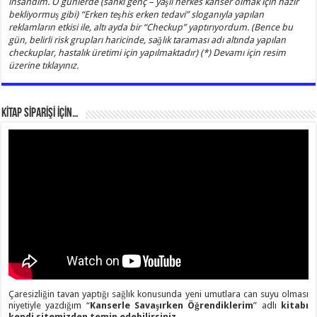
insandım. O günlerde (sanki genç – yaşlı herkes kanser olmak için hazır
bekliyormuş gibi) “Erken teşhis erken tedavi” sloganıyla yapılan
reklamların etkisi ile, altı ayda bir “Checkup” yaptırıyordum. (Bence bu
gün, belirli risk grupları haricinde, sağlık taraması adı altında yapılan
checkuplar, hastalık üretimi için yapılmaktadır) (*) Devamı için resim
üzerine tıklayınız.
KİTAP SİPARİŞİ İÇİN…
Çaresizliğin tavan yaptığı sağlık konusunda yeni umutlara can suyu olması
niyetiyle yazdığım “
Kanserle Savaşırken Öğrendiklerim
” adlı
kitabı
kendi sitemizden temin edebilirsiniz.