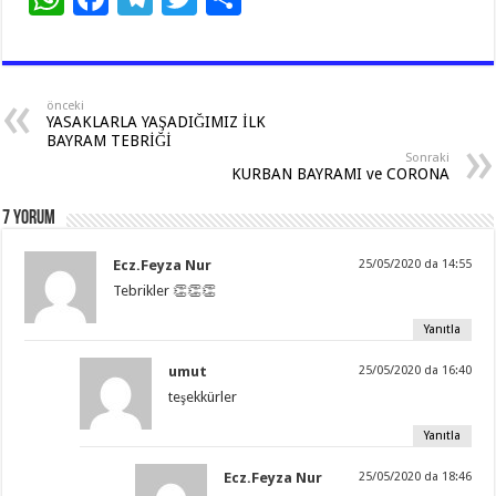
h
ac
el
wi
h
at
e
e
tt
ar
sA
b
gr
er
e
önceki
YASAKLARLA YAŞADIĞIMIZ İLK
p
o
a
BAYRAM TEBRİĞİ
Sonraki
p
o
m
KURBAN BAYRAMI ve CORONA
k
7 Yorum
Ecz.Feyza Nur
25/05/2020 da 14:55
Tebrikler 👏👏👏
Yanıtla
umut
25/05/2020 da 16:40
teşekkürler
Yanıtla
Ecz.Feyza Nur
25/05/2020 da 18:46