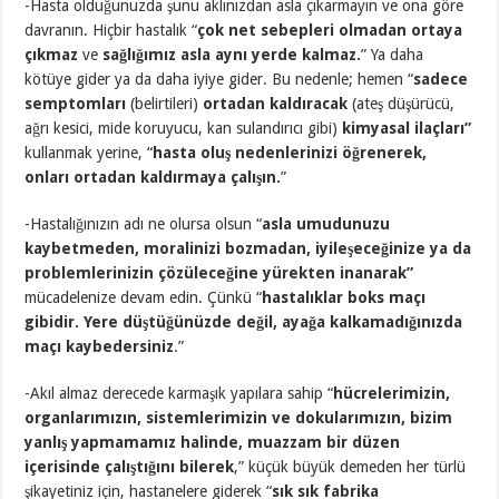
-Hasta olduğunuzda şunu aklınızdan asla çıkarmayın ve ona göre
davranın. Hiçbir hastalık “
çok net sebepleri olmadan ortaya
çıkmaz
ve
sağlığımız asla aynı yerde kalmaz.
” Ya daha
kötüye gider ya da daha iyiye gider. Bu nedenle; hemen “
sadece
semptomları
(belirtileri)
ortadan kaldıracak
(ateş düşürücü,
ağrı kesici, mide koruyucu, kan sulandırıcı gibi)
kimyasal ilaçları”
kullanmak yerine, “
hasta oluş nedenlerinizi öğrenerek,
onları ortadan kaldırmaya çalışın.
”
-Hastalığınızın adı ne olursa olsun “
asla umudunuzu
kaybetmeden,
moralinizi bozmadan, iyileşeceğinize ya da
problemlerinizin çözüleceğine yürekten inanarak”
mücadelenize devam edin. Çünkü “
hastalıklar boks maçı
gibidir. Yere düştüğünüzde değil, ayağa kalkamadığınızda
maçı kaybedersiniz
.”
-Akıl almaz derecede karmaşık yapılara sahip “
hücrelerimizin,
organlarımızın, sistemlerimizin ve dokularımızın, bizim
yanlış yapmamamız halinde, muazzam bir düzen
içerisinde çalıştığını bilerek
,” küçük büyük demeden her türlü
şikayetiniz için, hastanelere giderek “
sık sık fabrika