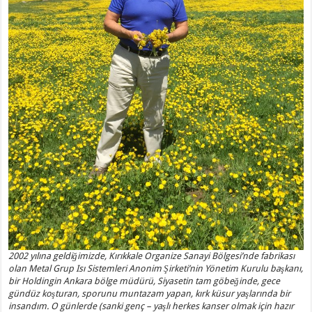
2002 yılına geldiğimizde, Kırıkkale Organize Sanayi Bölgesi’nde fabrikası
olan Metal Grup Isı Sistemleri Anonim Şirketi’nin Yönetim Kurulu başkanı,
bir Holdingin Ankara bölge müdürü, Siyasetin tam göbeğinde, gece
gündüz koşturan, sporunu muntazam yapan, kırk küsur yaşlarında bir
insandım. O günlerde (sanki genç – yaşlı herkes kanser olmak için hazır