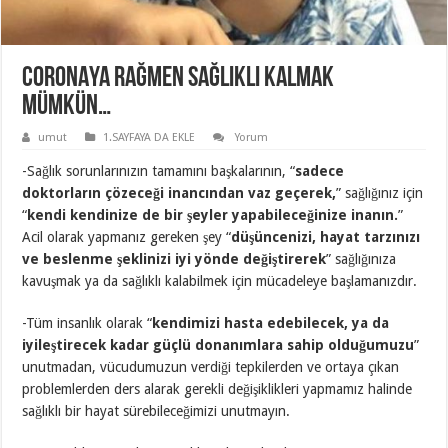
CORONAYA RAĞMEN SAĞLIKLI KALMAK
MÜMKÜN…
umut
1.SAYFAYA DA EKLE
Yorum
-Sağlık sorunlarınızın tamamını başkalarının, “
sadece
doktorların çözeceği inancından vaz geçerek,
” sağlığınız için
“
kendi kendinize de bir şeyler yapabileceğinize inanın.
”
Acil olarak yapmanız gereken şey “
düşüncenizi, hayat tarzınızı
ve beslenme şeklinizi iyi yönde değiştirerek
” sağlığınıza
kavuşmak ya da sağlıklı kalabilmek için mücadeleye başlamanızdır.
-Tüm insanlık olarak “
kendimizi hasta edebilecek, ya da
iyileştirecek kadar güçlü donanımlara sahip olduğumuzu
”
unutmadan, vücudumuzun verdiği tepkilerden ve ortaya çıkan
problemlerden ders alarak gerekli değişiklikleri yapmamız halinde
sağlıklı bir hayat sürebileceğimizi unutmayın.