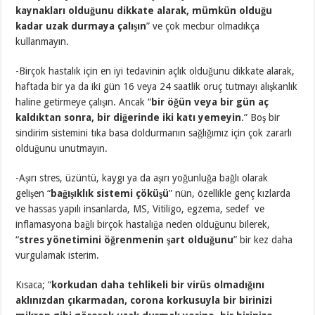
kaynakları olduğunu dikkate alarak, mümkün olduğu
kadar uzak durmaya çalışın
” ve çok mecbur olmadıkça
kullanmayın.
-Birçok hastalık için en iyi tedavinin açlık olduğunu dikkate alarak,
haftada bir ya da iki gün 16 veya 24 saatlik oruç tutmayı alışkanlık
haline getirmeye çalışın. Ancak “
bir öğün veya bir gün aç
kaldıktan sonra, bir diğerinde iki katı yemeyin
.” Boş bir
sindirim sistemini tıka basa doldurmanın sağlığımız için çok zararlı
olduğunu unutmayın.
-Aşırı stres, üzüntü, kaygı ya da aşırı yoğunluğa bağlı olarak
gelişen “
bağışıklık sistemi çöküşü
” nün, özellikle genç kızlarda
ve hassas yapılı insanlarda, MS, Vitiligo, egzema, sedef ve
inflamasyona bağlı birçok hastalığa neden olduğunu bilerek,
“
stres yönetimini öğrenmenin
şart olduğunu
” bir kez daha
vurgulamak isterim.
Kısaca; “
korkudan daha tehlikeli bir virüs olmadığını
aklınızdan çıkarmadan, corona korkusuyla bir birinizi