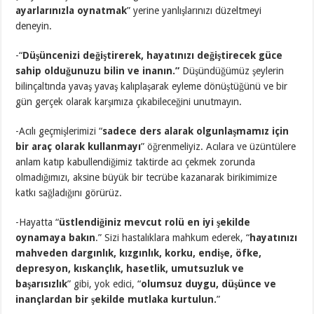
ayarlarınızla oynatmak
” yerine yanlışlarınızı düzeltmeyi
deneyin.
-“
Düşüncenizi değiştirerek, hayatınızı değiştirecek güce
sahip olduğunuzu bilin ve inanın.”
Düşündüğümüz şeylerin
bilinçaltında yavaş yavaş kalıplaşarak eyleme dönüştüğünü ve bir
gün gerçek olarak karşımıza çıkabileceğini unutmayın.
-Acılı geçmişlerimizi “
sadece ders alarak olgunlaşmamız için
bir araç olarak kullanmayı
” öğrenmeliyiz. Acılara ve üzüntülere
anlam katıp kabullendiğimiz taktirde acı çekmek zorunda
olmadığımızı, aksine büyük bir tecrübe kazanarak birikimimize
katkı sağladığını görürüz.
-Hayatta “
üstlendiğiniz mevcut rolü en iyi şekilde
oynamaya bakın
.” Sizi hastalıklara mahkum ederek, “
hayatınızı
mahveden dargınlık, kızgınlık, korku, endişe, öfke,
depresyon, kıskançlık, hasetlik, umutsuzluk ve
başarısızlık
” gibi, yok edici, “
olumsuz duygu, düşünce ve
inançlardan bir şekilde mutlaka kurtulun.
”