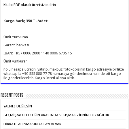
Kitabı PDF olarak ücretsiz indirin
Kargo hariç 350 TL/adet
Ümit Yurtkuran.
Garanti bankası
IBAN: TR57 0006 2000 1140 0006 6795 15
Ümit yurtkuran
nolu hesapa ücretini yatırıp, makbuz fotokopisinin kargo adresiyle birlikte
whatsap la +90 555 888 77 78 numaraya gönderilmesi halinde ptt kargo
ile gönderilecektir. Kargo ücreti alıcıya aittir.
Recent Posts
YALNIZ DEĞİLSİN
GEÇMİŞ ve GELECEĞİN ARASINDA SIKIŞMAK ZİHNİN TUZAĞIDIR…
DİKKATE ALINMASINDA FAYDA VAR…