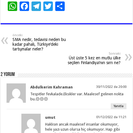
W
F
T
T
S
h
ac
el
wi
h
at
e
e
tt
ar
sA
b
gr
er
e
önceki
SMA nedir, tedavisi neden bu
p
o
a
kadar pahalı, Türkiye’deki
tartışmalar neler?
p
o
m
Sonraki
Üst üste 5 kez en mutlu ülke
k
seçilen Finlandiya’nın sırrı ne?
2 Yorum
Abdulkerim Kahraman
30/11/2022 da 20:00
Tespitler fevkalade.Eksikler var. Maalesef gelinen nokta
bu.😔😔😔
Yanıtla
umut
01/12/2022 da 11:21
Haklısın ancak maalesef insanlar okumuyor,
hele yazı uzun olursa hiç okumuyor. Hap gibi