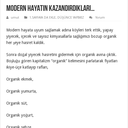
MODERN HAYATIN KAZANDIRDIKLARI…
umut
1.SAYFAYA DA EKLE
,
DÜŞÜNCE YAPIMIZ
Yorum
Modern hayata uyum sağlamak adına köyleri terk ettik, yapay
yiyecek, içecek ve sayısız kimyasallarla sağlığımızı bozup organik
her şeye hasret kaldık.
Sonra doğal yiyecek hasretini gidermek için organik avına çıktık.
Boşluğu gören kapitalizm “organik” kelimesini parlatarak fiyatları
ikiye-üçe katlayıp rafları,
Organik ekmek,
Organik yumurta,
Organik süt,
Organik yoğurt,
Organik sebze,