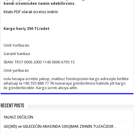
kendi sitemizden temin edebilirsiniz.
Kitabı PDF olarak ücretsiz indirin
Kargo hariç 350 TL/adet
Ümit Yurtkuran.
Garanti bankası
IBAN: TR57 0006 2000 1140 0006 6795 15
Ümit yurtkuran
nolu hesapa ücretini yatırıp, makbuz fotokopisinin kargo adresiyle birlikte
whatsap la +90 555 888 77 78 numaraya gönderilmesi halinde ptt kargo
ile gönderilecektir. Kargo ücreti alıcıya aittir.
Recent Posts
YALNIZ DEĞİLSİN
GEÇMİŞ ve GELECEĞİN ARASINDA SIKIŞMAK ZİHNİN TUZAĞIDIR…