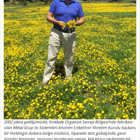
2002 yılına geldiğimizde, Kırıkkale Organize Sanayi Bölgesi’nde fabrikası
olan Metal Grup Isı Sistemleri Anonim Şirketi’nin Yönetim Kurulu başkanı,
bir Holdingin Ankara bölge müdürü, Siyasetin tam göbeğinde, gece
gündüz koşturan, sporunu muntazam yapan, kırk küsur yaşlarında bir