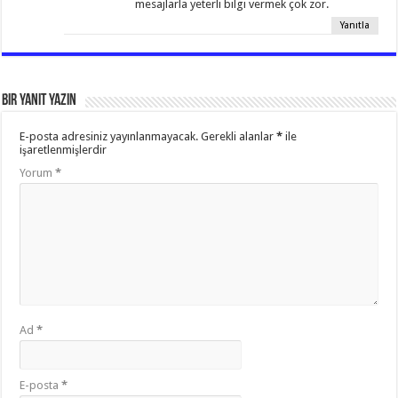
mesajlarla yeterli bilgi vermek çok zor.
Yanıtla
Bir yanıt yazın
E-posta adresiniz yayınlanmayacak.
Gerekli alanlar
*
ile
işaretlenmişlerdir
Yorum
*
Ad
*
E-posta
*