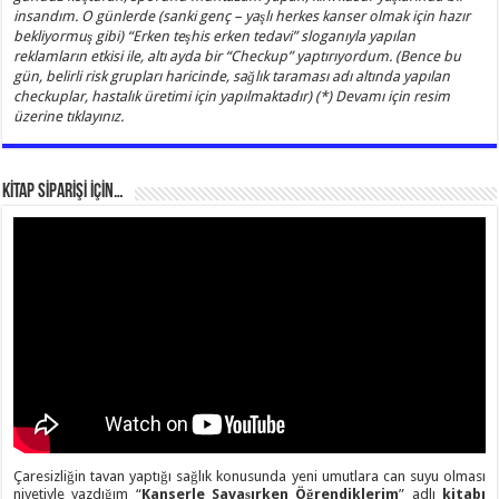
insandım. O günlerde (sanki genç – yaşlı herkes kanser olmak için hazır
bekliyormuş gibi) “Erken teşhis erken tedavi” sloganıyla yapılan
reklamların etkisi ile, altı ayda bir “Checkup” yaptırıyordum. (Bence bu
gün, belirli risk grupları haricinde, sağlık taraması adı altında yapılan
checkuplar, hastalık üretimi için yapılmaktadır) (*) Devamı için resim
üzerine tıklayınız.
KİTAP SİPARİŞİ İÇİN…
Çaresizliğin tavan yaptığı sağlık konusunda yeni umutlara can suyu olması
niyetiyle yazdığım “
Kanserle Savaşırken Öğrendiklerim
” adlı
kitabı