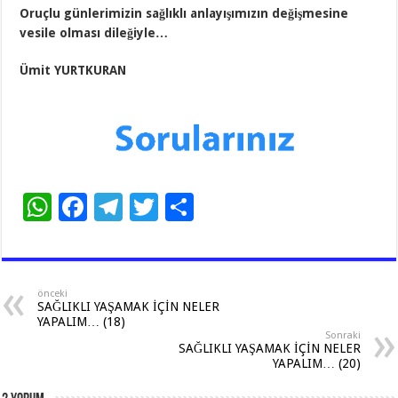
Oruçlu günlerimizin sağlıklı anlayışımızın değişmesine
vesile olması dileğiyle…
Ümit YURTKURAN
W
F
T
T
S
h
ac
el
wi
h
at
e
e
tt
ar
sA
b
gr
er
e
önceki
SAĞLIKLI YAŞAMAK İÇİN NELER
p
o
a
YAPALIM… (18)
Sonraki
p
o
m
SAĞLIKLI YAŞAMAK İÇİN NELER
YAPALIM… (20)
k