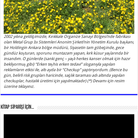
2002 yılına geldiğimizde, Kırıkkale Organize Sanayi Bölgesi’nde fabrikası
olan Metal Grup Isı Sistemleri Anonim Şirketi’nin Yönetim Kurulu başkanı,
bir Holdingin Ankara bölge müdürü, Siyasetin tam göbeğinde, gece
gündüz koşturan, sporunu muntazam yapan, kırk küsur yaşlarında bir
insandım. O günlerde (sanki genç – yaşlı herkes kanser olmak için hazır
bekliyormuş gibi) “Erken teşhis erken tedavi” sloganıyla yapılan
reklamların etkisi ile, altı ayda bir “Checkup” yaptırıyordum. (Bence bu
gün, belirli risk grupları haricinde, sağlık taraması adı altında yapılan
checkuplar, hastalık üretimi için yapılmaktadır) (*) Devamı için resim
üzerine tıklayınız.
KİTAP SİPARİŞİ İÇİN…