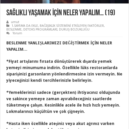
SAĞLIKLI YAŞAMAK İÇİN NELER YAPALIM… (19)
umut
1.SAYFAYA DA EKLE
,
BAĞIŞIKLIK SİSTEMİNİ ETKİLEYEN FAKTÖRLER
,
BESLENME
,
DETOKS PROGRAMLARI
,
DURUŞ BOZUKLUĞU
Yorum
BESLENME YANLIŞLARIMIZI DEĞİŞTİRMEK İÇİN NELER
YAPALIM…
*Fiyat artışlarını fırsata dönüştürerek dışarda yemek
yemeyi minumuma indirin. Özellikle lüks restoranlarda
siparişinizi garsonların yönlendirmesine izin vermeyin. Ne
yiyeceğinizi kendi tercihlerinizle belirleyin.
*Yemeklerinizi sadece (gerçekten) ihtiyacınız olduğunda
ve sakince yemeye zaman ayırabileceğiniz saatlerde
tüketmeye çalışın. Kesinlikle acele ile hızlı hızlı yemeyin.
Lokmalarınızı küçültün ve çok çiğneyin.
*Hasta iken özellikle ateşiniz veya akut ağrınız varken