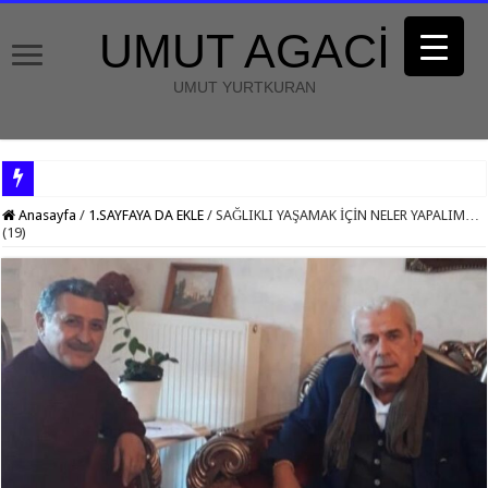
UMUT AGACİ
UMUT YURTKURAN
Anasayfa
/
1.SAYFAYA DA EKLE
/
SAĞLIKLI YAŞAMAK İÇİN NELER YAPALIM…
(19)