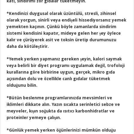
katı, sindirimi zor gıdalar tüketmeyin.
*Kendinizi duygusal olarak üzüntülü, stresli, zihinsel
olarak yorgun, sinirli veya endişeli hissediyorsanız yemek
yemekten kaçının. Çünkü böyle zamanlarda sindirim
sistemi kendisini kapatır, mideye gelen her şey öylece
kalır ve çürüyerek asit ve toksin üretip durumunuzu
daha da kötüleştirir.
*Yemek yerken yapmanız gereken şeyin, kalori saymak
veya belirli bir diyet programı uygulamak değil, trofoloji
kurallarına göre birbirine uygun, gerçek, mikro gıda
açısından dolu ve özellikle canlı gıdalar tüketmek
olduğunu bilin.
*Bütün beslenme programlarınızda mevsimleri ve
iklimleri dikkate alın. Yazın sıcakta serinletici sebze ve
meyveler, kışın soğukta da ısıtıcı karbonhidratlar ve
proteinler yemeye çalışın.
*Günlük yemek yerken öğünlerinizi mümkün olduğu