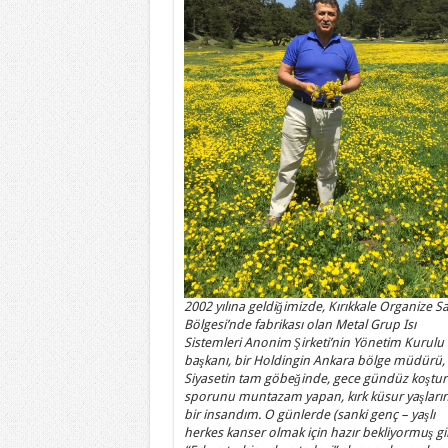
2002 yılına geldiğimizde, Kırıkkale Organize S
Bölgesi’nde fabrikası olan Metal Grup Isı
Sistemleri Anonim Şirketi’nin Yönetim Kurulu
başkanı, bir Holdingin Ankara bölge müdürü,
Siyasetin tam göbeğinde, gece gündüz koştur
sporunu muntazam yapan, kırk küsur yaşları
bir insandım. O günlerde (sanki genç – yaşlı
herkes kanser olmak için hazır bekliyormuş gi