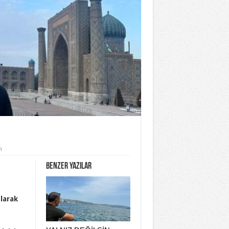
n
Benzer yazılar
larak