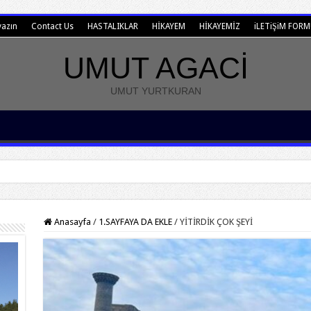
yazın
Contact Us
HASTALIKLAR
HİKAYEM
HİKAYEMİZ
iLETiŞiM FOR
UMUT AGACİ
UMUT YURTKURAN
Anasayfa
/
1.SAYFAYA DA EKLE
/
YİTİRDİK ÇOK ŞEYİ