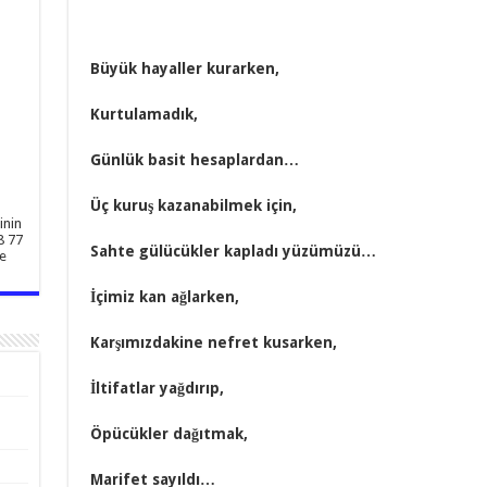
Büyük hayaller kurarken,
Kurtulamadık,
Günlük basit hesaplardan…
Üç kuruş kazanabilmek için,
inin
8 77
Sahte gülücükler kapladı yüzümüzü…
e
İçimiz kan ağlarken,
Karşımızdakine nefret kusarken,
İltifatlar yağdırıp,
Öpücükler dağıtmak,
Marifet sayıldı…