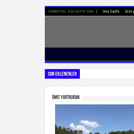
Ana Sayfa
bize 
CUMARTESI , 8 AĞUSTOS 2026
Son Eklenenler
Ümit Yurtkuran