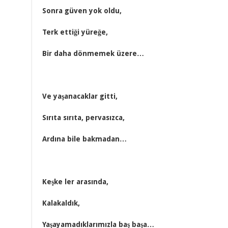
Sonra güven yok oldu,
Terk ettiği yüreğe,
Bir daha dönmemek üzere…
Ve yaşanacaklar gitti,
Sırıta sırıta, pervasızca,
Ardına bile bakmadan…
Keşke ler arasında,
Kalakaldık,
Yaşayamadıklarımızla baş başa…