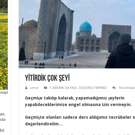
YİTİRDİK ÇOK ŞEYİ
umut
1.SAYFAYA DA EKLE
,
DÜŞÜNCE YAPIMIZ
Yorumlayı
anayi
Geçmişe takılıp kalarak, yapamadığımız şeylerin
yapabileceklerimize engel olmasına izin vermeyin.
an,
Geçmişte olanları sadece ders aldığımız tecrübeler o
nda
değerlendirelim…
bi)