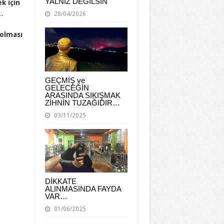
YALNIZ DEĞİLSİN
k için
…
28/04/2026
 olması
GEÇMİŞ ve
GELECEĞİN
ARASINDA SIKIŞMAK
ZİHNİN TUZAĞIDIR…
03/11/2025
DİKKATE
ALINMASINDA FAYDA
VAR…
01/06/2025