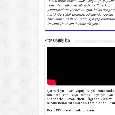
“Erken teşhis erken tedavi” sloganıyla yapılan
reklamların etkisi ile, altı ayda bir “Checkup”
yaptırıyordum. (Bence bu gün, belirli risk grup
haricinde, sağlık taraması adı altında yapılan
checkuplar, hastalık üretimi için yapılmaktadır)
Devamı için resim üzerine tıklayınız.
KİTAP SİPARİŞİ İÇİN…
Çaresizliğin tavan yaptığı sağlık konusunda
umutlara can suyu olması niyetiyle yazd
“
Kanserle Savaşırken Öğrendiklerim
” 
kitabı kendi sitemizden temin edebilirsin
Kitabı PDF olarak ücretsiz indirin