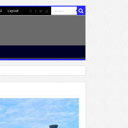
MU
Layout