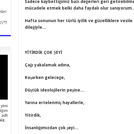
Sadece kaybettiğimiz bazı değerleri geri getirebilme
mücadele etmek belki daha faydalı olur sanıyorum
ları
Hafta sonunun her türlü iyilik ve güzelliklere vesile
 (*)
dileğiyle…
YİTİRDİK ÇOK ŞEYİ
Çağı yakalamak adına,
Koşarken geleceğe,
Düştük ideolojilerin peşine…
Yarına ertelenmiş hayallerle,
 yeni
ığım
Yitirdik,
adlı
iz.
İnsanlığımızdan çok şeyi…