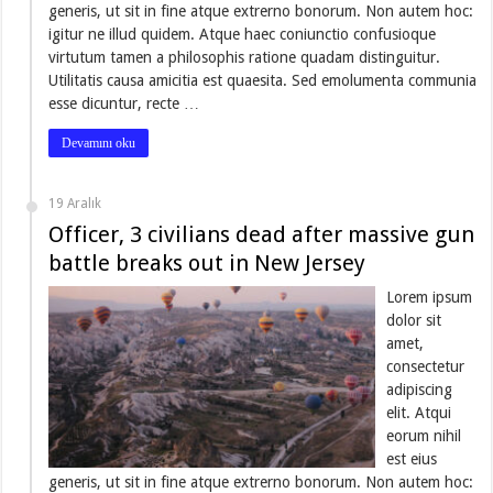
generis, ut sit in fine atque extrerno bonorum. Non autem hoc:
igitur ne illud quidem. Atque haec coniunctio confusioque
virtutum tamen a philosophis ratione quadam distinguitur.
Utilitatis causa amicitia est quaesita. Sed emolumenta communia
esse dicuntur, recte …
Devamını oku
19 Aralık
Officer, 3 civilians dead after massive gun
battle breaks out in New Jersey
Lorem ipsum
dolor sit
amet,
consectetur
adipiscing
elit. Atqui
eorum nihil
est eius
generis, ut sit in fine atque extrerno bonorum. Non autem hoc: