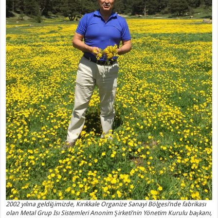
2002 yılına geldiğimizde, Kırıkkale Organize Sanayi Bölgesi’nde fabrikası
olan Metal Grup Isı Sistemleri Anonim Şirketi’nin Yönetim Kurulu başkanı,