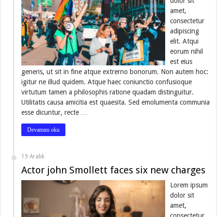
dolor sit
amet,
consectetur
adipiscing
elit. Atqui
eorum nihil
est eius
generis, ut sit in fine atque extrerno bonorum. Non autem hoc:
igitur ne illud quidem. Atque haec coniunctio confusioque
virtutum tamen a philosophis ratione quadam distinguitur.
Utilitatis causa amicitia est quaesita. Sed emolumenta communia
esse dicuntur, recte …
Devamını oku
19 Aralık
Actor john Smollett faces six new charges
Lorem ipsum
dolor sit
amet,
consectetur