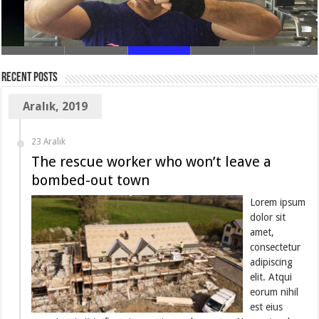
Recent Posts
Aralık, 2019
ASINDA FAYDA VAR…
PARAMIZLA ZEHİR
23 Aralık
The rescue worker who won’t leave a
bombed-out town
Lorem ipsum
dolor sit
amet,
consectetur
adipiscing
elit. Atqui
eorum nihil
est eius