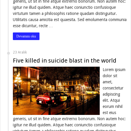
generis, ut sit in fine atque extrerno bonorum. Non autem hoc:
igitur ne illud quidem. Atque haec coniunctio confusioque
virtutum tamen a philosophis ratione quadam distinguitur.
Utilitatis causa amicitia est quaesita. Sed emolumenta communia
esse dicuntur, recte …
Devamını oku
23 Aralık
Five killed in suicide blast in the world
Lorem ipsum
dolor sit
amet,
consectetur
adipiscing
elit. Atqui
eorum nihil
est eius
generis, ut sit in fine atque extrerno bonorum. Non autem hoc:
igitur ne illud quidem. Atque haec coniunctio confusioque