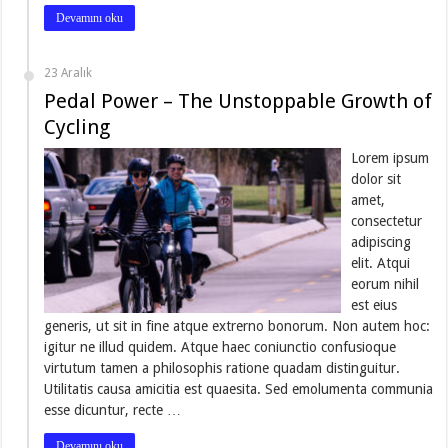
Devamını oku
23 Aralık
Pedal Power – The Unstoppable Growth of
Cycling
Lorem ipsum
dolor sit
amet,
consectetur
adipiscing
elit. Atqui
eorum nihil
est eius
generis, ut sit in fine atque extrerno bonorum. Non autem hoc:
igitur ne illud quidem. Atque haec coniunctio confusioque
virtutum tamen a philosophis ratione quadam distinguitur.
Utilitatis causa amicitia est quaesita. Sed emolumenta communia
esse dicuntur, recte …
Devamını oku