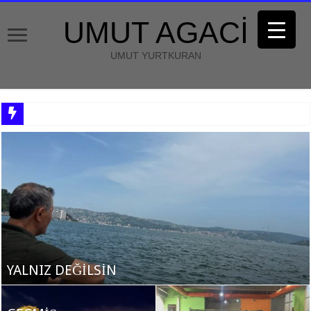
UMUT AGACİ
UMUT YURTKURAN
YALNIZ DEĞİLSİN