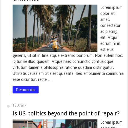
Lorem ipsum
dolor sit
amet,
consectetur
adipiscing
elit. Atqui
eorum nihil
est eius
generis, ut sit in fine atque extrerno bonorum. Non autem hoc:
igitur ne illud quidem. Atque haec coniunctio confusioque
virtutum tamen a philosophis ratione quadam distinguitur.
Utilitatis causa amicitia est quaesita. Sed emolumenta communia
esse dicuntur, recte …
Devamını oku
19 Aralık
Is US politics beyond the point of repair?
Lorem ipsum