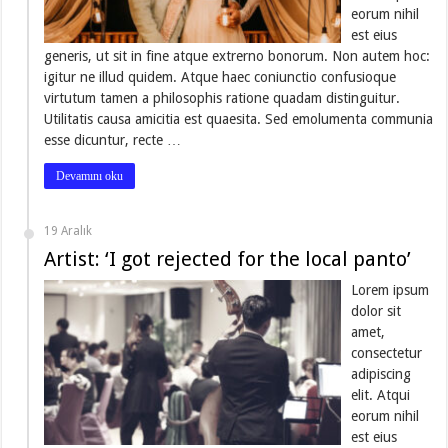
eorum nihil
est eius
generis, ut sit in fine atque extrerno bonorum. Non autem hoc:
igitur ne illud quidem. Atque haec coniunctio confusioque
virtutum tamen a philosophis ratione quadam distinguitur.
Utilitatis causa amicitia est quaesita. Sed emolumenta communia
esse dicuntur, recte …
Devamını oku
19 Aralık
Artist: ‘I got rejected for the local panto’
Lorem ipsum
dolor sit
amet,
consectetur
adipiscing
elit. Atqui
eorum nihil
est eius