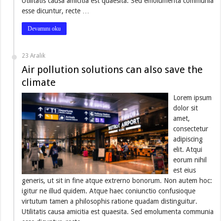
Utilitatis causa amicitia est quaesita. Sed emolumenta communia
esse dicuntur, recte …
Devamını oku
23 Aralık
Air pollution solutions can also save the
climate
Lorem ipsum
dolor sit
amet,
consectetur
adipiscing
elit. Atqui
eorum nihil
est eius
generis, ut sit in fine atque extrerno bonorum. Non autem hoc:
igitur ne illud quidem. Atque haec coniunctio confusioque
virtutum tamen a philosophis ratione quadam distinguitur.
Utilitatis causa amicitia est quaesita. Sed emolumenta communia