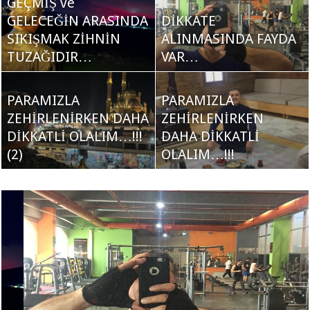
GEÇMİŞ ve
GELECEĞİN ARASINDA
DİKKATE
SIKIŞMAK ZİHNİN
ALINMASINDA FAYDA
TUZAĞIDIR…
VAR…
PARAMIZLA
PARAMIZLA
ZEHİRLENİRKEN DAHA
ZEHİRLENİRKEN
DİKKATLİ OLALIM…!!!
DAHA DİKKATLİ
(2)
OLALIM…!!!