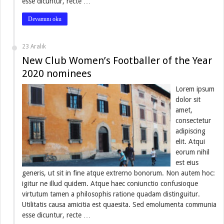
esse dicuntur, recte …
Devamını oku
23 Aralık
New Club Women’s Footballer of the Year
2020 nominees
Lorem ipsum
dolor sit
amet,
consectetur
adipiscing
elit. Atqui
eorum nihil
est eius
generis, ut sit in fine atque extrerno bonorum. Non autem hoc:
igitur ne illud quidem. Atque haec coniunctio confusioque
virtutum tamen a philosophis ratione quadam distinguitur.
Utilitatis causa amicitia est quaesita. Sed emolumenta communia
esse dicuntur, recte …