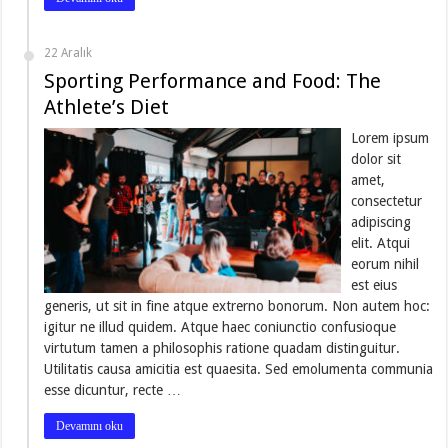
22 Aralık
Sporting Performance and Food: The
Athlete’s Diet
Lorem ipsum
dolor sit
amet,
consectetur
adipiscing
elit. Atqui
eorum nihil
est eius
generis, ut sit in fine atque extrerno bonorum. Non autem hoc:
igitur ne illud quidem. Atque haec coniunctio confusioque
virtutum tamen a philosophis ratione quadam distinguitur.
Utilitatis causa amicitia est quaesita. Sed emolumenta communia
esse dicuntur, recte …
Devamını oku