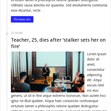
virtutum tamen a philosophis ratione quadam distinguitur.
Utilitatis causa amicitia est quaesita. Sed emolumenta communia
esse dicuntur, recte …
Devamını oku
23 Aralık
Teacher, 25, dies after ‘stalker sets her on
fire’
Lorem ipsum
dolor sit
amet,
consectetur
adipiscing
elit. Atqui
eorum nihil
est eius
generis, ut sit in fine atque extrerno bonorum. Non autem hoc:
igitur ne illud quidem. Atque haec coniunctio confusioque
virtutum tamen a philosophis ratione quadam distinguitur.