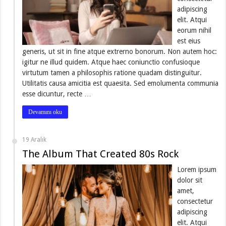
adipiscing
elit. Atqui
eorum nihil
est eius
generis, ut sit in fine atque extrerno bonorum. Non autem hoc:
igitur ne illud quidem. Atque haec coniunctio confusioque
virtutum tamen a philosophis ratione quadam distinguitur.
Utilitatis causa amicitia est quaesita. Sed emolumenta communia
esse dicuntur, recte …
Devamını oku
19 Aralık
The Album That Created 80s Rock
Lorem ipsum
dolor sit
amet,
consectetur
adipiscing
elit. Atqui