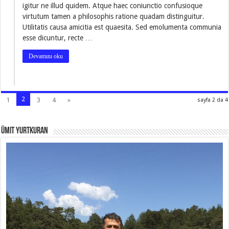
igitur ne illud quidem. Atque haec coniunctio confusioque
virtutum tamen a philosophis ratione quadam distinguitur.
Utilitatis causa amicitia est quaesita. Sed emolumenta communia
esse dicuntur, recte …
Devamını oku
2
1
3
4
»
sayfa 2 da 4
Ümit Yurtkuran