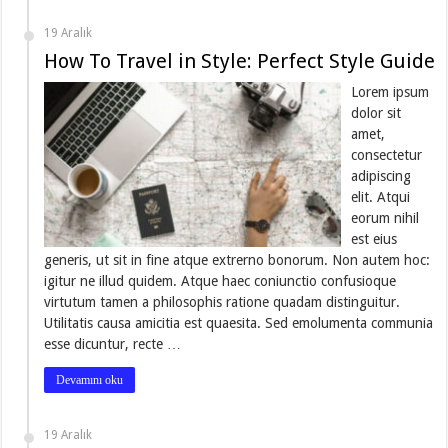
19 Aralık
How To Travel in Style: Perfect Style Guide
Lorem ipsum
dolor sit
amet,
consectetur
adipiscing
elit. Atqui
eorum nihil
est eius
generis, ut sit in fine atque extrerno bonorum. Non autem hoc:
igitur ne illud quidem. Atque haec coniunctio confusioque
virtutum tamen a philosophis ratione quadam distinguitur.
Utilitatis causa amicitia est quaesita. Sed emolumenta communia
esse dicuntur, recte …
Devamını oku
19 Aralık