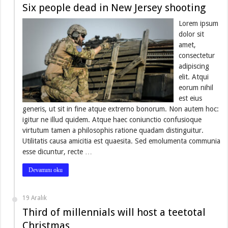
Six people dead in New Jersey shooting
Lorem ipsum
dolor sit
amet,
consectetur
adipiscing
elit. Atqui
eorum nihil
est eius
generis, ut sit in fine atque extrerno bonorum. Non autem hoc:
igitur ne illud quidem. Atque haec coniunctio confusioque
virtutum tamen a philosophis ratione quadam distinguitur.
Utilitatis causa amicitia est quaesita. Sed emolumenta communia
esse dicuntur, recte …
Devamını oku
19 Aralık
Third of millennials will host a teetotal
Christmas