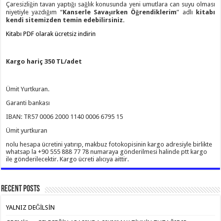
Çaresizliğin tavan yaptığı sağlık konusunda yeni umutlara can suyu olması
niyetiyle yazdığım “
Kanserle Savaşırken Öğrendiklerim
” adlı
kitabı
kendi sitemizden temin edebilirsiniz.
Kitabı PDF olarak ücretsiz indirin
Kargo hariç 350 TL/adet
Ümit Yurtkuran.
Garanti bankası
IBAN: TR57 0006 2000 1140 0006 6795 15
Ümit yurtkuran
nolu hesapa ücretini yatırıp, makbuz fotokopisinin kargo adresiyle birlikte
whatsap la +90 555 888 77 78 numaraya gönderilmesi halinde ptt kargo
ile gönderilecektir. Kargo ücreti alıcıya aittir.
Recent Posts
YALNIZ DEĞİLSİN