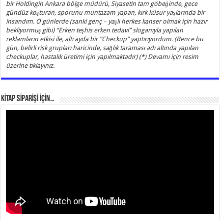
bir Holdingin Ankara bölge müdürü, Siyasetin tam göbeğinde, gece
gündüz koşturan, sporunu muntazam yapan, kırk küsur yaşlarında bir
insandım. O günlerde (sanki genç – yaşlı herkes kanser olmak için hazır
bekliyormuş gibi) “Erken teşhis erken tedavi” sloganıyla yapılan
reklamların etkisi ile, altı ayda bir “Checkup” yaptırıyordum. (Bence bu
gün, belirli risk grupları haricinde, sağlık taraması adı altında yapılan
checkuplar, hastalık üretimi için yapılmaktadır) (*) Devamı için resim
üzerine tıklayınız.
KİTAP SİPARİŞİ İÇİN…