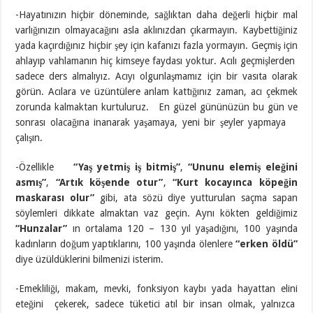
-Hayatınızın hiçbir döneminde, sağlıktan daha değerli hiçbir mal
varlığınızın olmayacağını asla aklınızdan çıkarmayın. Kaybettiğiniz
yada kaçırdığınız hiçbir şey için kafanızı fazla yormayın. Geçmiş için
ahlayıp vahlamanın hiç kimseye faydası yoktur. Acılı geçmişlerden
sadece ders almalıyız. Acıyı olgunlaşmamız için bir vasıta olarak
görün. Acılara ve üzüntülere anlam kattığınız zaman, acı çekmek
zorunda kalmaktan kurtuluruz. En güzel gününüzün bu gün ve
sonrası olacağına inanarak yaşamaya, yeni bir şeyler yapmaya
çalışın.
-Özellikle
“Yaş yetmiş iş bitmiş”
,
“Ununu elemiş eleğini
asmış”
,
“Artık köşende otur”
,
“Kurt kocayınca köpeğin
maskarası olur”
gibi, ata sözü diye yutturulan saçma sapan
söylemleri dikkate almaktan vaz geçin. Aynı kökten geldiğimiz
“Hunzalar”
ın ortalama 120 – 130 yıl yaşadığını, 100 yaşında
kadınların doğum yaptıklarını, 100 yaşında ölenlere
“erken öldü”
diye üzüldüklerini bilmenizi isterim.
-Emekliliği, makam, mevki, fonksiyon kaybı yada hayattan elini
eteğini çekerek, sadece tüketici atıl bir insan olmak, yalnızca