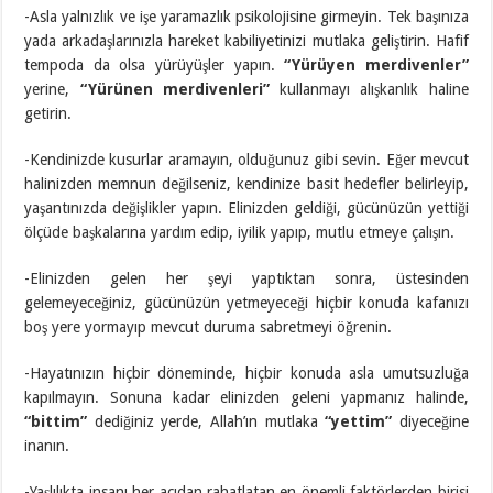
-Asla yalnızlık ve işe yaramazlık psikolojisine girmeyin. Tek başınıza
yada arkadaşlarınızla hareket kabiliyetinizi mutlaka geliştirin. Hafif
tempoda da olsa yürüyüşler yapın.
“Yürüyen merdivenler”
yerine,
“Yürünen merdivenleri”
kullanmayı alışkanlık haline
getirin.
-Kendinizde kusurlar aramayın, olduğunuz gibi sevin. Eğer mevcut
halinizden memnun değilseniz, kendinize basit hedefler belirleyip,
yaşantınızda değişlikler yapın. Elinizden geldiği, gücünüzün yettiği
ölçüde başkalarına yardım edip, iyilik yapıp, mutlu etmeye çalışın.
-Elinizden gelen her şeyi yaptıktan sonra, üstesinden
gelemeyeceğiniz, gücünüzün yetmeyeceği hiçbir konuda kafanızı
boş yere yormayıp mevcut duruma sabretmeyi öğrenin.
-Hayatınızın hiçbir döneminde, hiçbir konuda asla umutsuzluğa
kapılmayın. Sonuna kadar elinizden geleni yapmanız halinde,
“bittim”
dediğiniz yerde, Allah’ın mutlaka
“yettim”
diyeceğine
inanın.
-Yaşlılıkta insanı her açıdan rahatlatan en önemli faktörlerden birisi