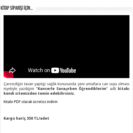
KİTAP SİPARİŞİ İÇİN…
Çaresizliğin tavan yaptığı sağlık konusunda yeni umutlara can suyu olması
niyetiyle yazdığım “
Kanserle Savaşırken Öğrendiklerim
” adlı
kitabı
kendi sitemizden temin edebilirsiniz.
Kitabı PDF olarak ücretsiz indirin
Kargo hariç 350 TL/adet