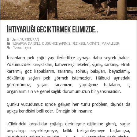
İhtiyarlığı Geciktirmek Elimizde..
Ümit YURTKURAN
1.SAYFAYA DA EKLE
,
DÜŞÜNCE YAPIMIZ
,
FİZİKSEL AKTİVİTE
,
MAKALELER
Yorumlayın
İnsanların pek çoğu yaşı ilerledikçe aynaya daha seyrek bakar.
Yüzümüzdeki kırışıklıkları, kahverengi lekeleri, şişmiş, sarkmış, etrafı
kararmış göz kapaklarını, sararmış solmuş bakışları, beyazlamış,
dökülmüş saçları pek görmek istemezler. Hâlbuki aynadaki
görüntümüz, yaşam tarzımızın, yaptığımız hataların, iç
organlarımızın ve genel sağlık durumumuzun bir yansımasıdır.
Çünkü vücudumuz içinde gelişen her türlü problem, dışında da
açıkça kendisini belli eder. Örneğin bir insanın;
-Cildindeki kırışıklıklar çoğalıp derinleşme eğilimine girmiş, saçlar
beyazlaşıp seyrekleşmeye, kellik belirginleşmeye başlamışsa,