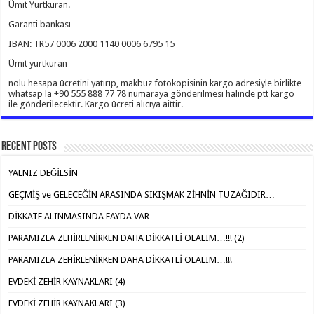
Ümit Yurtkuran.
Garanti bankası
IBAN: TR57 0006 2000 1140 0006 6795 15
Ümit yurtkuran
nolu hesapa ücretini yatırıp, makbuz fotokopisinin kargo adresiyle birlikte
whatsap la +90 555 888 77 78 numaraya gönderilmesi halinde ptt kargo
ile gönderilecektir. Kargo ücreti alıcıya aittir.
Recent Posts
YALNIZ DEĞİLSİN
GEÇMİŞ ve GELECEĞİN ARASINDA SIKIŞMAK ZİHNİN TUZAĞIDIR…
DİKKATE ALINMASINDA FAYDA VAR…
PARAMIZLA ZEHİRLENİRKEN DAHA DİKKATLİ OLALIM…!!! (2)
PARAMIZLA ZEHİRLENİRKEN DAHA DİKKATLİ OLALIM…!!!
EVDEKİ ZEHİR KAYNAKLARI (4)
EVDEKİ ZEHİR KAYNAKLARI (3)