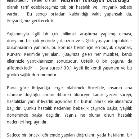
elimizdedir. Temel olarak
“Hücresel fonksiyon bozukluğu”
olarak tarif edebileceğimiz tek bir hastalık ve ihtiyarlık sebebi
vardır. Bu sebep ortadan kaldırıldığı vakit yaşlansak da,
ihtiyarlığımız gecikecektir.
Yaşlanmayla ilgili bir çok bilimsel araştırma yapılmış olması,
dünyanın bir çok yerinde çok uzun ve sağlıklı yaşayan topluluklar
bulunmasının yanında, bu konuda benim için en büyük dayanak,
Kur-an’ı Kerim’de yer alan, (‘Başınıza gelen her musibet, kendi
ellerinizle yaptıklarınızın sonucudur. Üstelik O bir çoğunu da
affetmektedir’ – Şura suresi/ 30.) Ayeti ile kendi yaşantım ve bu
günkü sağlık durumumdur.
Bana göre ihtiyarlığa engel olabilmek öncelikle, insanın ana
rahmine düştüğü andan itibaren ölünceye kadar geçen süreyi,
hastalıklar yani ihtiyarlık açısından bir bütün olarak ele almamıza
bağlıdır. Çünkü hastalık nedenleri bebeklik çağında başka, yaşlılık
döneminde başka değildir. Yaşınız ne olursa olsun hastalık
nedenleri hep aynıdır.
Sadece bir önceki dönemde yapılan doğruların yada hataların, bir