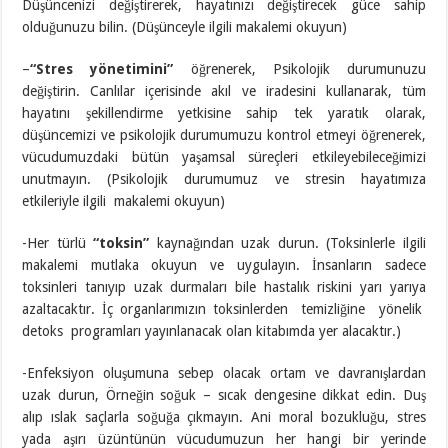
Düşüncenizi değiştirerek, hayatınızı değiştirecek güce sahip
olduğunuzu bilin. (Düşünceyle ilgili makalemi okuyun)
–
“Stres yönetimini”
öğrenerek, Psikolojik durumunuzu
değiştirin. Canlılar içerisinde akıl ve iradesini kullanarak, tüm
hayatını şekillendirme yetkisine sahip tek yaratık olarak,
düşüncemizi ve psikolojik durumumuzu kontrol etmeyi öğrenerek,
vücudumuzdaki bütün yaşamsal süreçleri etkileyebileceğimizi
unutmayın. (Psikolojik durumumuz ve stresin hayatımıza
etkileriyle ilgili makalemi okuyun)
-Her türlü
“toksin”
kaynağından uzak durun. (Toksinlerle ilgili
makalemi mutlaka okuyun ve uygulayın. İnsanların sadece
toksinleri tanıyıp uzak durmaları bile hastalık riskini yarı yarıya
azaltacaktır. İç organlarımızın toksinlerden temizliğine yönelik
detoks programları yayınlanacak olan kitabımda yer alacaktır.)
-Enfeksiyon oluşumuna sebep olacak ortam ve davranışlardan
uzak durun, Örneğin soğuk – sıcak dengesine dikkat edin. Duş
alıp ıslak saçlarla soğuğa çıkmayın. Ani moral bozukluğu, stres
yada aşırı üzüntünün vücudumuzun her hangi bir yerinde