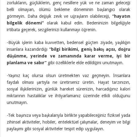
zorlukların, güçlüklerin, genç nesillere yük ve ne zaman geleceği
belli olmayan, ölümü bekleme döneminin başlangıcı olarak
görmeyin. Daha değişik zevk ve uğraşların olabileceği,
“hayatın
bilgelik dönemi”
olarak kabul edin. Bedeninizin bilgeliğiyle
irtibata geçerek, sezgilerinizi kullanmayı öğrenin.
-Büyük işlerin kaba kuvvetten, bedensel güçten ziyade, yaşlılığın
insanlara kazandırdığı
“bilgi birikimi, geniş bakış açısı, doğru
düşünme, yerinde ve zamanında karar verme, iyi bir
planlama ve sabır”
gibi özelliklerle elde edildiğini unutmayın.
-Yaşınız kaç olursa olsun üretmekten vaz geçmeyin. İnsanlara
faydalı olması şartıyla ne üretirseniz üretin. Hayat tarzınızın,
sosyal ilişkilerinizin, günlük hareket sürenizin, harcadığınız kalori
miktarının hastalıklar ve ihtiyarlamanız üzerinde etkili olduğunu
unutmayın.
-Tek başınıza veya başkalarıyla birlikte yapabileceğiniz fiziksel yada
zihinsel aktiviteler, hobiler, entelektüel çalışmalar, deneyim ve bilgi
paylaşımı gibi sosyal aktiviteler tespit edip uygulayın.