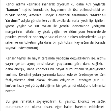
Kendi adıma kesinlikle inanarak diyorum ki, daha 45’li yaşlarda
“kanser”
teşhisi konularak, hayatımın alt üst edilmesindeki en
büyük neden, Amerika Birleşik Devletleri tarafından
“Marshall
Yardımı”
adıyla gönderilen ve ilk okullarda zorla yedirilip içirilen
iğrenç yağlar ve süt tozları ile gençlik döneminde yediğimiz
margarinler, vitalar, ay çiçek yağları ve alüminyum tencerelerde
pişirilen yemekler nedeniyle vücudumda biriken toksinlerdir. (Aşırı
şeker ve un tüketimi gibi daha bir çok toksin kaynağını da burada
saymak istemiyorum)
Kanser teşhisi ile hayat tarzımda yaptığım değişikliklerin ise, altmış
yaşını çoktan aşmış birisi olarak, yaşıtlarıma göre daha sağlıklı,
daha enerjik, daha konforlu bir hayat sürdürmemi sağladığından
eminim. Kendimi yolun yarısında kabul ederek üretmeye ve tüm
faaliyetlerime aktif olarak devam ediyorum. İstediğim gün 30
km’den fazla yol yürüyebildiğimin bir çok şahidi olduğunu bilmenizi
isterim.
Bu gün rahatlıkla söyleyebilirim ki, yaşınız, kilonuz ve sağlık
durumunuz ne olursa olsun, eğer halen hareket edebilecek