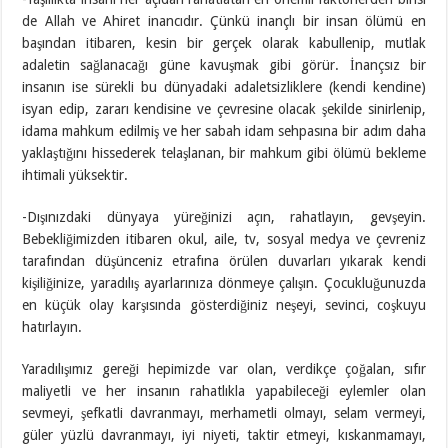
de Allah ve Ahiret inancıdır. Çünkü inançlı bir insan ölümü en
başından itibaren, kesin bir gerçek olarak kabullenip, mutlak
adaletin sağlanacağı güne kavuşmak gibi görür. İnançsız bir
insanın ise sürekli bu dünyadaki adaletsizliklere (kendi kendine)
isyan edip, zararı kendisine ve çevresine olacak şekilde sinirlenip,
idama mahkum edilmiş ve her sabah idam sehpasına bir adım daha
yaklaştığını hissederek telaşlanan, bir mahkum gibi ölümü bekleme
ihtimali yüksektir.
-Dışınızdaki dünyaya yüreğinizi açın, rahatlayın, gevşeyin.
Bebekliğimizden itibaren okul, aile, tv, sosyal medya ve çevreniz
tarafından düşünceniz etrafına örülen duvarları yıkarak kendi
kişiliğinize, yaradılış ayarlarınıza dönmeye çalışın. Çocukluğunuzda
en küçük olay karşısında gösterdiğiniz neşeyi, sevinci, coşkuyu
hatırlayın.
Yaradılışımız gereği hepimizde var olan, verdikçe çoğalan, sıfır
maliyetli ve her insanın rahatlıkla yapabileceği eylemler olan
sevmeyi, şefkatli davranmayı, merhametli olmayı, selam vermeyi,
güler yüzlü davranmayı, iyi niyeti, taktir etmeyi, kıskanmamayı,