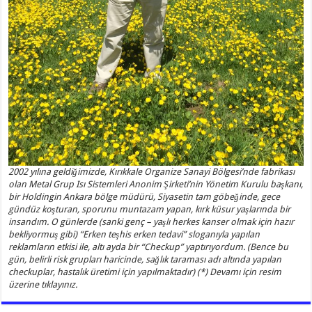
2002 yılına geldiğimizde, Kırıkkale Organize Sanayi Bölgesi’nde fabrikası
olan Metal Grup Isı Sistemleri Anonim Şirketi’nin Yönetim Kurulu başkanı,
bir Holdingin Ankara bölge müdürü, Siyasetin tam göbeğinde, gece
gündüz koşturan, sporunu muntazam yapan, kırk küsur yaşlarında bir
insandım. O günlerde (sanki genç – yaşlı herkes kanser olmak için hazır
bekliyormuş gibi) “Erken teşhis erken tedavi” sloganıyla yapılan
reklamların etkisi ile, altı ayda bir “Checkup” yaptırıyordum. (Bence bu
gün, belirli risk grupları haricinde, sağlık taraması adı altında yapılan
checkuplar, hastalık üretimi için yapılmaktadır) (*) Devamı için resim
üzerine tıklayınız.