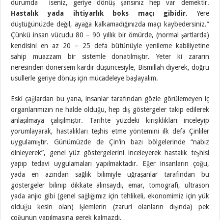
durumda iseniz, geriye dönüş şansınız hep var demektir.
Hastalık yada ihtiyarlık boks maçı gibidir.
Yere
düştüğünüzde değil, ayağa kalkamadığınızda maçı kaybedersiniz.”
Çünkü insan vücudu 80 – 90 yıllık bir ömürde, (normal şartlarda)
kendisini en az 20 – 25 defa bütünüyle yenileme kabiliyetine
sahip muazzam bir sistemle donatılmıştır. Yeter ki zararın
neresinden dönersem kardır düşüncesiyle, Bismillah diyerek, doğru
usullerle geriye dönüş için mücadeleye başlayalım.
Eski çağlardan bu yana, insanlar tarafından gözle görülemeyen iç
organlarımızın ne halde olduğu, hep dış göstergeler takip edilerek
anlaşılmaya çalışılmıştır. Tarihte yüzdeki kırışıklıkları inceleyip
yorumlayarak, hastalıkları teşhis etme yöntemini ilk defa Çinliler
uygulamıştır. Günümüzde de Çin’in bazı bölgelerinde “nabız
dinleyerek”, genel yüz göstergelerini inceleyerek hastalık teşhisi
yapıp tedavi uygulamaları yapılmaktadır. Eğer insanların çoğu,
yada en azından sağlık bilimiyle uğraşanlar tarafından bu
göstergeler bilinip dikkate alınsaydı, emar, tomografi, ultrason
yada anjio gibi (genel sağlığımız için tehlikeli, ekonomimiz için yük
olduğu kesin olan) işlemlerin (zaruri olanların dışında) pek
çoğunun yapılmasına gerek kalmazdı.