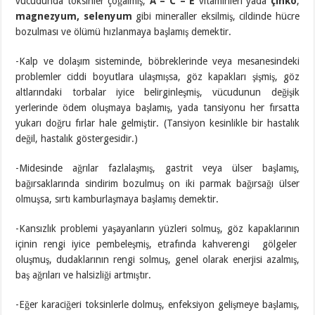
vücudunda toksinler çoğalmış,
A – C – E
vitaminleri yada
çinko
,
magnezyum, selenyum
gibi mineraller eksilmiş, cildinde hücre
bozulması ve ölümü hızlanmaya başlamış demektir.
-Kalp ve dolaşım sisteminde, böbreklerinde veya mesanesindeki
problemler ciddi boyutlara ulaşmışsa, göz kapakları şişmiş, göz
altlarındaki torbalar iyice belirginleşmiş, vücudunun değişik
yerlerinde ödem oluşmaya başlamış, yada tansiyonu her fırsatta
yukarı doğru fırlar hale gelmiştir. (Tansiyon kesinlikle bir hastalık
değil, hastalık göstergesidir.)
-Midesinde ağrılar fazlalaşmış, gastrit veya ülser başlamış,
bağırsaklarında sindirim bozulmuş on iki parmak bağırsağı ülser
olmuşsa, sırtı kamburlaşmaya başlamış demektir.
-Kansızlık problemi yaşayanların yüzleri solmuş, göz kapaklarının
içinin rengi iyice pembeleşmiş, etrafında kahverengi gölgeler
oluşmuş, dudaklarının rengi solmuş, genel olarak enerjisi azalmış,
baş ağrıları ve halsizliği artmıştır.
-Eğer karaciğeri toksinlerle dolmuş, enfeksiyon gelişmeye başlamış,