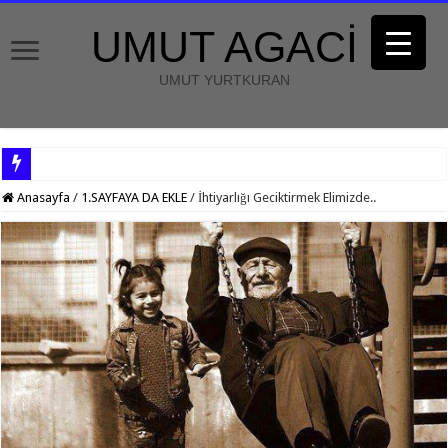
UMUT AGACİ
UMUT YURTKURAN
Anasayfa
/
1.SAYFAYA DA EKLE
/
İhtiyarlığı Geciktirmek Elimizde..