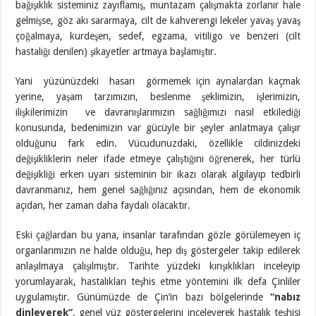
bağışıklık sisteminiz zayıflamış, muntazam çalışmakta zorlanır hale
gelmişse, göz akı sararmaya, cilt de kahverengi lekeler yavaş yavaş
çoğalmaya, kurdeşen, sedef, egzama, vitiligo ve benzeri (cilt
hastalığı denilen) şikayetler artmaya başlamıştır.
Yani yüzünüzdeki hasarı görmemek için aynalardan kaçmak
yerine, yaşam tarzımızın, beslenme şeklimizin, işlerimizin,
ilişkilerimizin ve davranışlarımızın sağlığımızı nasıl etkilediği
konusunda, bedenimizin var gücüyle bir şeyler anlatmaya çalışır
olduğunu fark edin. Vücudunuzdaki, özellikle cildinizdeki
değişikliklerin neler ifade etmeye çalıştığını öğrenerek, her türlü
değişikliği erken uyarı sisteminin bir ikazı olarak algılayıp tedbirli
davranmanız, hem genel sağlığınız açısından, hem de ekonomik
açıdan, her zaman daha faydalı olacaktır.
Eski çağlardan bu yana, insanlar tarafından gözle görülemeyen iç
organlarımızın ne halde olduğu, hep dış göstergeler takip edilerek
anlaşılmaya çalışılmıştır. Tarihte yüzdeki kırışıklıkları inceleyip
yorumlayarak, hastalıkları teşhis etme yöntemini ilk defa Çinliler
uygulamıştır. Günümüzde de Çin’in bazı bölgelerinde
“nabız
dinleyerek”
, genel yüz göstergelerini inceleyerek hastalık teşhisi