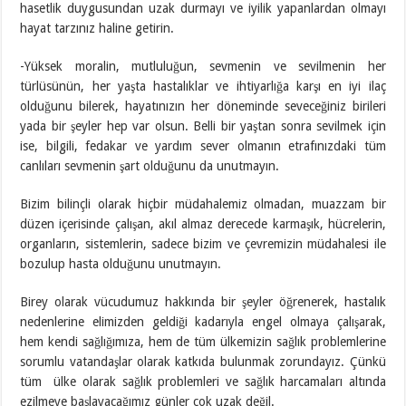
hasetlik duygusundan uzak durmayı ve iyilik yapanlardan olmayı
hayat tarzınız haline getirin.
-Yüksek moralin, mutluluğun, sevmenin ve sevilmenin her
türlüsünün, her yaşta hastalıklar ve ihtiyarlığa karşı en iyi ilaç
olduğunu bilerek, hayatınızın her döneminde seveceğiniz birileri
yada bir şeyler hep var olsun. Belli bir yaştan sonra sevilmek için
ise, bilgili, fedakar ve yardım sever olmanın etrafınızdaki tüm
canlıları sevmenin şart olduğunu da unutmayın.
Bizim bilinçli olarak hiçbir müdahalemiz olmadan, muazzam bir
düzen içerisinde çalışan, akıl almaz derecede karmaşık, hücrelerin,
organların, sistemlerin, sadece bizim ve çevremizin müdahalesi ile
bozulup hasta olduğunu unutmayın.
Birey olarak vücudumuz hakkında bir şeyler öğrenerek, hastalık
nedenlerine elimizden geldiği kadarıyla engel olmaya çalışarak,
hem kendi sağlığımıza, hem de tüm ülkemizin sağlık problemlerine
sorumlu vatandaşlar olarak katkıda bulunmak zorundayız. Çünkü
tüm ülke olarak sağlık problemleri ve sağlık harcamaları altında
ezilmeye başlayacağımız günler çok uzak değil.