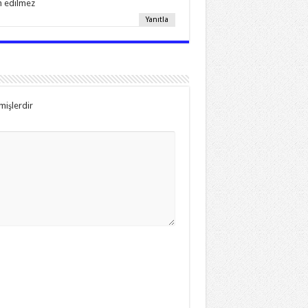
ah edilmez
Yanıtla
mişlerdir