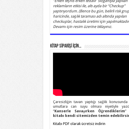
“Erken teşhis erken tedavi” sloganıyla yapılan
reklamların etkisi ile, altı ayda bir “Checkup”
yaptırıyordum. (Bence bu gün, belirli risk grup
haricinde, sağlık taraması adı altında yapılan
checkuplar, hastalık üretimi için yapılmaktadır)
Devamı için resim üzerine tıklayınız.
KİTAP SİPARİŞİ İÇİN…
Çaresizliğin tavan yaptığı sağlık konusunda
umutlara can suyu olması niyetiyle yazd
“
Kanserle Savaşırken Öğrendiklerim
” 
kitabı kendi sitemizden temin edebilirsin
Kitabı PDF olarak ücretsiz indirin