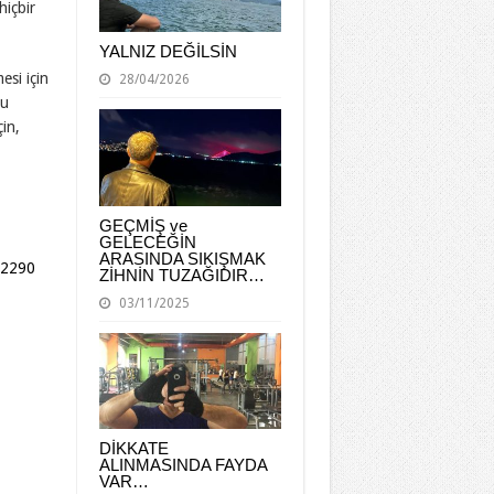
hiçbir
YALNIZ DEĞİLSİN
esi için
28/04/2026
Bu
in,
GEÇMİŞ ve
GELECEĞİN
ARASINDA SIKIŞMAK
=2290
ZİHNİN TUZAĞIDIR…
03/11/2025
DİKKATE
ALINMASINDA FAYDA
VAR…