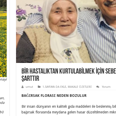
BİR HASTALIKTAN KURTULABİLMEK İÇİN SEB
ŞARTTIR
anayi
umut
1.SAYFAYA DA EKLE
,
MAKALE ÖZETLERİ
Yorum
BAĞIRSAK FLORASI NEDEN BOZULUR
an,
nda
Bir insan dünyanın en kaliteli gıda maddeleri ile beslenmiş bil
bağırsak florasında meydana gelen hasar düzeltilmeden mik
bi)