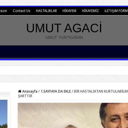
yazın
Contact Us
HASTALIKLAR
HİKAYEM
HİKAYEMİZ
iLETiŞiM FOR
UMUT AGACİ
UMUT YURTKURAN
Anasayfa
/
1.SAYFAYA DA EKLE
/
BİR HASTALIKTAN KURTULABİLM
ŞARTTIR