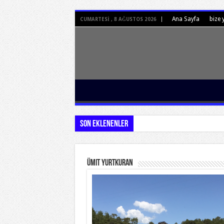
Ana Sayfa
bize 
CUMARTESI , 8 AĞUSTOS 2026
Son Eklenenler
Ümit Yurtkuran