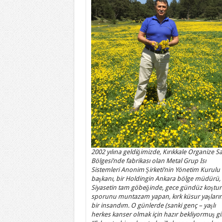
2002 yılına geldiğimizde, Kırıkkale Organize S
Bölgesi’nde fabrikası olan Metal Grup Isı
Sistemleri Anonim Şirketi’nin Yönetim Kurulu
başkanı, bir Holdingin Ankara bölge müdürü,
Siyasetin tam göbeğinde, gece gündüz koştur
sporunu muntazam yapan, kırk küsur yaşları
bir insandım. O günlerde (sanki genç – yaşlı
herkes kanser olmak için hazır bekliyormuş gi