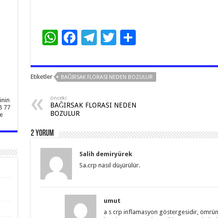
W
F
T
T
S
h
ac
el
wi
h
at
e
e
tt
ar
Etiketler
BAĞIRSAK FLORASI NEDEN BOZULUR
sA
b
gr
er
e
p
o
a
önceki
inin
BAĞIRSAK FLORASI NEDEN
8 77
p
o
m
BOZULUR
e
k
2 Yorum
Salih demiryürek
Sa.crp nasıl düşürülür.
umut
a s crp inflamasyon göstergesidir, ömrün