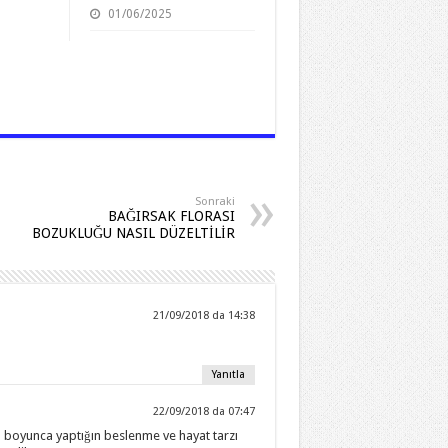
01/06/2025
Sonraki
BAĞIRSAK FLORASI
BOZUKLUĞU NASIL DÜZELTİLİR
21/09/2018 da 14:38
Yanıtla
22/09/2018 da 07:47
 boyunca yaptığın beslenme ve hayat tarzı