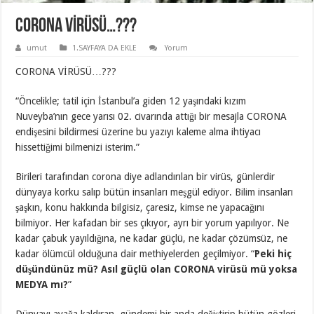
CORONA VİRÜSÜ…???
umut
1.SAYFAYA DA EKLE
Yorum
CORONA VİRÜSÜ…???
“Öncelikle; tatil için İstanbul’a giden 12 yaşındaki kızım
Nuveyba’nın gece yarısı 02. civarında attığı bir mesajla CORONA
endişesini bildirmesi üzerine bu yazıyı kaleme alma ihtiyacı
hissettiğimi bilmenizi isterim.”
Birileri tarafından corona diye adlandırılan bir virüs, günlerdir
dünyaya korku salıp bütün insanları meşgül ediyor. Bilim insanları
şaşkın, konu hakkında bilgisiz, çaresiz, kimse ne yapacağını
bilmiyor. Her kafadan bir ses çıkıyor, ayrı bir yorum yapılıyor. Ne
kadar çabuk yayıldığına, ne kadar güçlü, ne kadar çözümsüz, ne
kadar ölümcül olduğuna dair methiyelerden geçilmiyor. “
Peki hiç
düşündünüz mü? Asıl güçlü olan CORONA virüsü mü yoksa
MEDYA mı?
”
Dünyayı ayağa kaldıran, gündemi bir anda değiştirip bütün gözleri