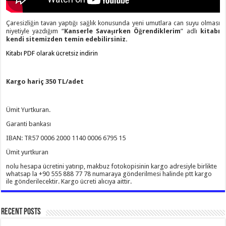
Çaresizliğin tavan yaptığı sağlık konusunda yeni umutlara can suyu olması
niyetiyle yazdığım “
Kanserle Savaşırken Öğrendiklerim
” adlı
kitabı
kendi sitemizden temin edebilirsiniz.
Kitabı PDF olarak ücretsiz indirin
Kargo hariç 350 TL/adet
Ümit Yurtkuran.
Garanti bankası
IBAN: TR57 0006 2000 1140 0006 6795 15
Ümit yurtkuran
nolu hesapa ücretini yatırıp, makbuz fotokopisinin kargo adresiyle birlikte
whatsap la +90 555 888 77 78 numaraya gönderilmesi halinde ptt kargo
ile gönderilecektir. Kargo ücreti alıcıya aittir.
Recent Posts