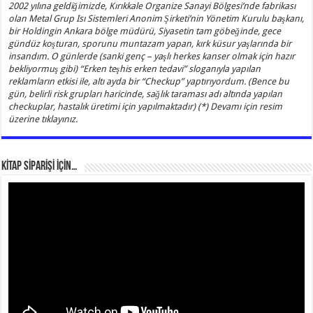
2002 yılına geldiğimizde, Kırıkkale Organize Sanayi Bölgesi’nde fabrikası
olan Metal Grup Isı Sistemleri Anonim Şirketi’nin Yönetim Kurulu başkanı,
bir Holdingin Ankara bölge müdürü, Siyasetin tam göbeğinde, gece
gündüz koşturan, sporunu muntazam yapan, kırk küsur yaşlarında bir
insandım. O günlerde (sanki genç – yaşlı herkes kanser olmak için hazır
bekliyormuş gibi) “Erken teşhis erken tedavi” sloganıyla yapılan
reklamların etkisi ile, altı ayda bir “Checkup” yaptırıyordum. (Bence bu
gün, belirli risk grupları haricinde, sağlık taraması adı altında yapılan
checkuplar, hastalık üretimi için yapılmaktadır) (*) Devamı için resim
üzerine tıklayınız.
KİTAP SİPARİŞİ İÇİN…