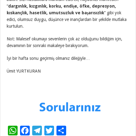
“
dargınlık, kızgınlık, korku, endişe, öfke, depresyon,
kıskançlık, hasetlik, umutsuzluk ve başarısızlık
” gibi yok
edici, olumsuz duygu, düşünce ve inançlardan bir şekilde mutlaka
kurtulun.
Not: Malesef okumayı sevenlerin çok az olduğunu bildiğim için,
devamının bir sonraki makaleye bırakıyorum.
İyi bir hafta sonu geçirmiş olmanız dileğiyle…
Ümit YURTKURAN
W
F
T
T
S