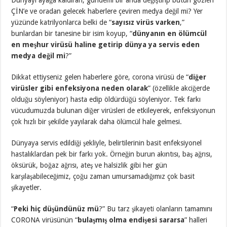
ÇİN’e ve oradan gelecek haberlere çeviren medya değil mi? Yer
yüzünde katrilyonlarca belki de “
sayısız virüs varken
,”
bunlardan bir tanesine bir isim koyup, “
dünyanın en ölümcül
en meşhur virüsü haline getirip dünya ya servis eden
medya değil mi
?”
Dikkat ettiyseniz gelen haberlere göre, corona virüsü de “
diğer
virüsler gibi enfeksiyona neden olarak
” (özellikle akciğerde
olduğu söyleniyor) hasta edip öldürdüğü söyleniyor. Tek farkı
vücudumuzda bulunan diğer virüsleri de etkileyerek, enfeksiyonun
çok hızlı bir şekilde yayılarak daha ölümcül hale gelmesi.
Dünyaya servis edildiği şekliyle, belirtilerinin basit enfeksiyonel
hastalıklardan pek bir farkı yok. Örneğin burun akıntısı, baş ağrısı,
öksürük, boğaz ağrısı, ateş ve halsizlik gibi her gün
karşılaşabileceğimiz, çoğu zaman umursamadığımız çok basit
şikayetler.
“
Peki hiç düşündünüz mü
?” Bu tarz şikayeti olanların tamamını
CORONA virüsünün “
bulaşmış olma endişesi sararsa
” halleri