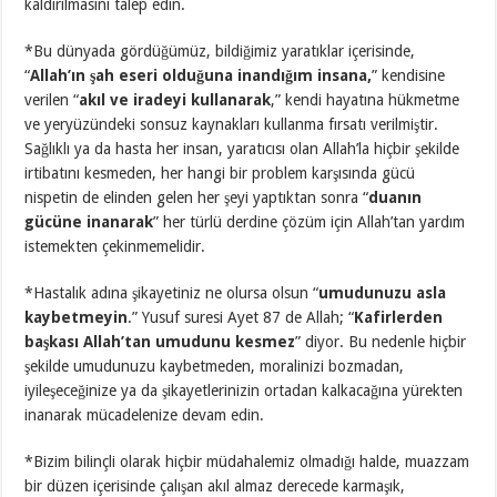
kaldırılmasını talep edin.
*Bu dünyada gördüğümüz, bildiğimiz yaratıklar içerisinde,
“
Allah’ın şah eseri olduğuna inandığım insana,
” kendisine
verilen “
akıl ve iradeyi kullanarak
,” kendi hayatına hükmetme
ve yeryüzündeki sonsuz kaynakları kullanma fırsatı verilmiştir.
Sağlıklı ya da hasta her insan, yaratıcısı olan Allah’la hiçbir şekilde
irtibatını kesmeden, her hangi bir problem karşısında gücü
nispetin de elinden gelen her şeyi yaptıktan sonra “
duanın
gücüne inanarak
” her türlü derdine çözüm için Allah’tan yardım
istemekten çekinmemelidir.
*Hastalık adına şikayetiniz ne olursa olsun “
umudunuzu asla
kaybetmeyin
.” Yusuf suresi Ayet 87 de Allah; “
Kafirlerden
başkası Allah’tan umudunu kesmez
” diyor. Bu nedenle hiçbir
şekilde umudunuzu kaybetmeden, moralinizi bozmadan,
iyileşeceğinize ya da şikayetlerinizin ortadan kalkacağına yürekten
inanarak mücadelenize devam edin.
*Bizim bilinçli olarak hiçbir müdahalemiz olmadığı halde, muazzam
bir düzen içerisinde çalışan akıl almaz derecede karmaşık,