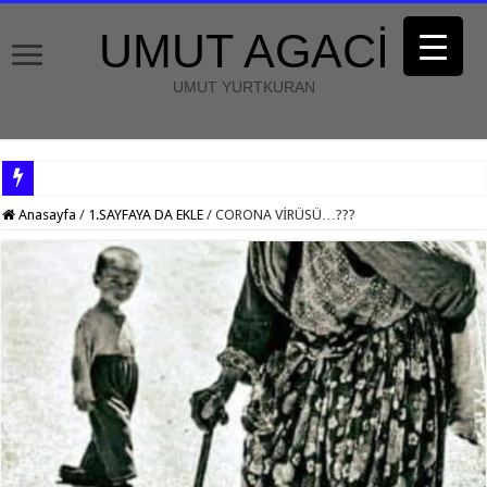
UMUT AGACİ
UMUT YURTKURAN
Anasayfa
/
1.SAYFAYA DA EKLE
/
CORONA VİRÜSÜ…???