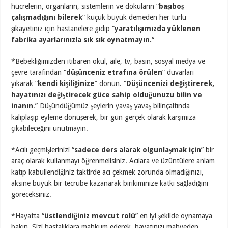
hücrelerin, organların, sistemlerin ve dokuların “
başıboş
çalışmadığını bilerek
” küçük büyük demeden her türlü
şikayetiniz için hastanelere gidip “
yaratılışımızda yüklenen
fabrika ayarlarınızla sık sık oynatmayın.
“
*Bebekliğimizden itibaren okul, aile, tv, basın, sosyal medya ve
çevre tarafından “
düşünceniz etrafına örülen
” duvarları
yıkarak “
kendi kişiliğinize
” dönün. “
Düşüncenizi değiştirerek,
hayatınızı değiştirecek güce sahip olduğunuzu bilin ve
inanın
.” Düşündüğümüz şeylerin yavaş yavaş bilinçaltında
kalıplaşıp eyleme dönüşerek, bir gün gerçek olarak karşımıza
çıkabileceğini unutmayın.
*Acılı geçmişlerinizi “
sadece ders alarak olgunlaşmak için
” bir
araç olarak kullanmayı öğrenmelisiniz. Acılara ve üzüntülere anlam
katıp kabullendiğiniz taktirde acı çekmek zorunda olmadığınızı,
aksine büyük bir tecrübe kazanarak birikiminize katkı sağladığını
göreceksiniz.
*Hayatta “
üstlendiğiniz mevcut rolü
” en iyi şekilde oynamaya
bakın. Sizi hastalıklara mahkum ederek, hayatınızı mahveden