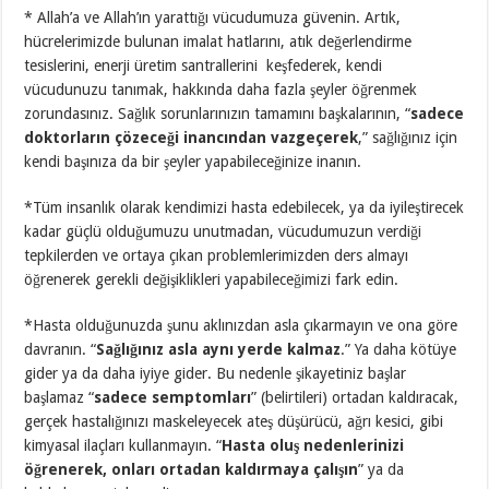
* Allah’a ve Allah’ın yarattığı vücudumuza güvenin. Artık,
hücrelerimizde bulunan imalat hatlarını, atık değerlendirme
tesislerini, enerji üretim santrallerini keşfederek, kendi
vücudunuzu tanımak, hakkında daha fazla şeyler öğrenmek
zorundasınız. Sağlık sorunlarınızın tamamını başkalarının, “
sadece
doktorların çözeceği inancından vazgeçerek
,” sağlığınız için
kendi başınıza da bir şeyler yapabileceğinize inanın.
*Tüm insanlık olarak kendimizi hasta edebilecek, ya da iyileştirecek
kadar güçlü olduğumuzu unutmadan, vücudumuzun verdiği
tepkilerden ve ortaya çıkan problemlerimizden ders almayı
öğrenerek gerekli değişiklikleri yapabileceğimizi fark edin.
*Hasta olduğunuzda şunu aklınızdan asla çıkarmayın ve ona göre
davranın. “
Sağlığınız asla aynı yerde kalmaz
.” Ya daha kötüye
gider ya da daha iyiye gider. Bu nedenle şikayetiniz başlar
başlamaz “
sadece semptomları
” (belirtileri) ortadan kaldıracak,
gerçek hastalığınızı maskeleyecek ateş düşürücü, ağrı kesici, gibi
kimyasal ilaçları kullanmayın. “
Hasta oluş nedenlerinizi
öğrenerek, onları ortadan kaldırmaya çalışın
” ya da