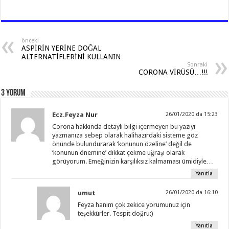
h
ac
el
wi
h
at
e
e
tt
ar
sA
b
gr
er
e
önceki
ASPİRİN YERİNE DOĞAL
p
o
a
ALTERNATİFLERİNİ KULLANIN
Sonraki
p
o
m
CORONA VİRÜSÜ…!!!
k
3 Yorum
Ecz.Feyza Nur
26/01/2020 da 15:23
Corona hakkında detaylı bilgi içermeyen bu yazıyı
yazmanıza sebep olarak halihazırdaki sisteme göz
önünde bulundurarak ‘konunun özeline’ değil de
‘konunun önemine’ dikkat çekme uğraşı olarak
görüyorum. Emeğinizin karşılıksız kalmaması ümidiyle…
Yanıtla
umut
26/01/2020 da 16:10
Feyza hanım çok zekice yorumunuz için
teşekkürler. Tespit doğru:)
Yanıtla