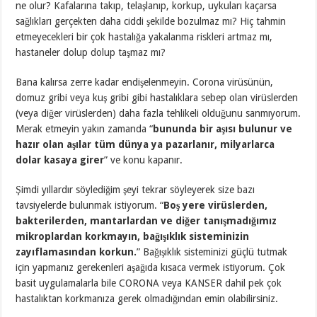
ne olur? Kafalarına takıp, telaşlanıp, korkup, uykuları kaçarsa
sağlıkları gerçekten daha ciddi şekilde bozulmaz mı? Hiç tahmin
etmeyecekleri bir çok hastalığa yakalanma riskleri artmaz mı,
hastaneler dolup dolup taşmaz mı?
Bana kalırsa zerre kadar endişelenmeyin. Corona virüsünün,
domuz gribi veya kuş gribi gibi hastalıklara sebep olan virüslerden
(veya diğer virüslerden) daha fazla tehlikeli olduğunu sanmıyorum.
Merak etmeyin yakın zamanda “
bununda bir aşısı bulunur ve
hazır olan aşılar tüm dünya ya pazarlanır, milyarlarca
dolar kasaya girer
” ve konu kapanır.
Şimdi yıllardır söylediğim şeyi tekrar söyleyerek size bazı
tavsiyelerde bulunmak istiyorum. “
Boş yere virüslerden,
bakterilerden, mantarlardan ve diğer tanışmadığımız
mikroplardan korkmayın, bağışıklık sisteminizin
zayıflamasından korkun.
” Bağışıklık sisteminizi güçlü tutmak
için yapmanız gerekenleri aşağıda kısaca vermek istiyorum. Çok
basit uygulamalarla bile CORONA veya KANSER dahil pek çok
hastalıktan korkmanıza gerek olmadığından emin olabilirsiniz.