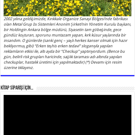
2002 yılına geldiğimizde, Kırıkkale Organize Sanayi Bölgesi’nde fabrikası
olan Metal Grup Isı Sistemleri Anonim Şirketi’nin Yönetim Kurulu başkanı,
bir Holdingin Ankara bölge müdürü, Siyasetin tam göbeğinde, gece
gündüz koşturan, sporunu muntazam yapan, kırk küsur yaşlarında bir
insandım. O günlerde (sanki genç – yaşlı herkes kanser olmak için hazır
bekliyormuş gibi) “Erken teşhis erken tedavi” sloganıyla yapılan
reklamların etkisi ile, altı ayda bir “Checkup” yaptırıyordum. (Bence bu
gün, belirli risk grupları haricinde, sağlık taraması adı altında yapılan
checkuplar, hastalık üretimi için yapılmaktadır) (*) Devamı için resim
üzerine tıklayınız.
KİTAP SİPARİŞİ İÇİN…