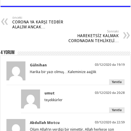
at
e
e
tt
ar
sA
b
gr
er
e
önceki
CORONA YA KARŞI TEDBİR
p
o
a
ALALIM ANCAK…
Sonraki
p
o
m
HAREKETSİZ KALMAK
CORONADAN TEHLİKELİ…
k
4 Yorum
Gülnihan
03/12/2020 da 19:19
Harika bir yazı olmuş…Kaleminize aağlık
Yanıtla
umut
03/12/2020 da 20:28
teşekkürler
Yanıtla
Abdullah Motcu
03/12/2020 da 22:59
Ölüm Allah’ın verdiği bir nimettir. Allah herkese son