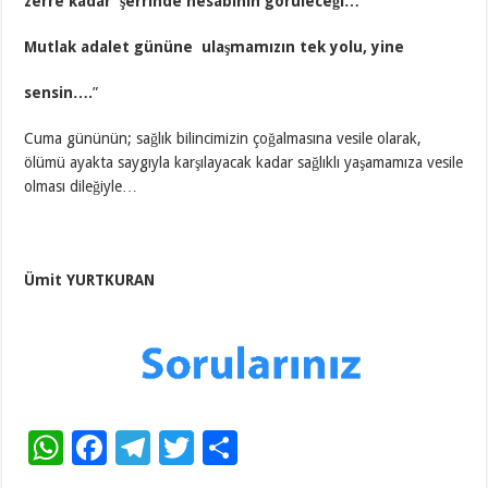
zerre kadar şerrinde hesabının görüleceği…
Mutlak adalet gününe ulaşmamızın tek yolu, yine
sensin….
”
Cuma gününün; sağlık bilincimizin çoğalmasına vesile olarak,
ölümü ayakta saygıyla karşılayacak kadar sağlıklı yaşamamıza vesile
olması dileğiyle…
Ümit YURTKURAN
W
F
T
T
S
h
ac
el
wi
h