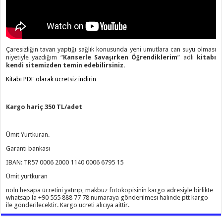
Çaresizliğin tavan yaptığı sağlık konusunda yeni umutlara can suyu olması
niyetiyle yazdığım “
Kanserle Savaşırken Öğrendiklerim
” adlı
kitabı
kendi sitemizden temin edebilirsiniz.
Kitabı PDF olarak ücretsiz indirin
Kargo hariç 350 TL/adet
Ümit Yurtkuran.
Garanti bankası
IBAN: TR57 0006 2000 1140 0006 6795 15
Ümit yurtkuran
nolu hesapa ücretini yatırıp, makbuz fotokopisinin kargo adresiyle birlikte
whatsap la +90 555 888 77 78 numaraya gönderilmesi halinde ptt kargo
ile gönderilecektir. Kargo ücreti alıcıya aittir.