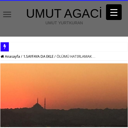
UMUT AGACİ
UMUT YURTKURAN
Anasayfa
/
1.SAYFAYA DA EKLE
/
ÖLÜMÜ HATIRLAMAK…