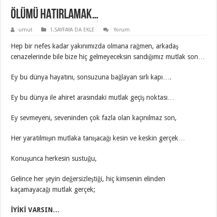
ÖLÜMÜ HATIRLAMAK…
umut
1.SAYFAYA DA EKLE
Yorum
Hep bir nefes kadar yakınımızda olmana rağmen, arkadaş
cenazelerinde bile bize hiç gelmeyeceksin sandığımız mutlak son…
Ey bu dünya hayatını, sonsuzuna bağlayan sırlı kapı….
Ey bu dünya ile ahiret arasındaki mutlak geçiş noktası…
Ey sevmeyeni, seveninden çok fazla olan kaçınılmaz son,
Her yaratılmışın mutlaka tanışacağı kesin ve keskin gerçek…
Konuşunca herkesin sustuğu,
Gelince her şeyin değersizleştiği, hiç kimsenin elinden
kaçamayacağı mutlak gerçek;
İYİKİ VARSIN…