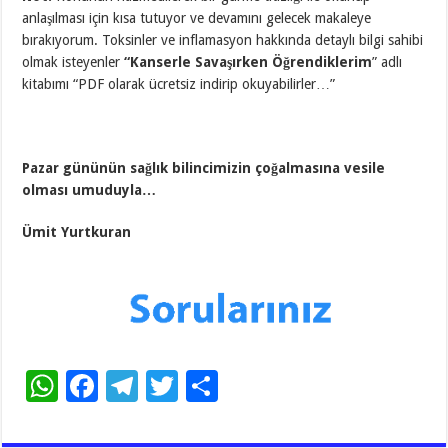
anlaşılması için kısa tutuyor ve devamını gelecek makaleye
bırakıyorum. Toksinler ve inflamasyon hakkında detaylı bilgi sahibi
olmak isteyenler
“Kanserle Savaşırken Öğrendiklerim
” adlı
kitabımı “PDF olarak ücretsiz indirip okuyabilirler…”
Pazar gününün sağlık bilincimizin çoğalmasına vesile
olması umuduyla…
Ümit Yurtkuran
W
F
T
T
S
h
ac
el
wi
h