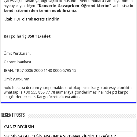
Çaresizliğin tavan yaptığı sağlık konusunda yeni umutlara can suyu olması
niyetiyle yazdığım “
Kanserle Savaşırken Öğrendiklerim
” adlı
kitabı
kendi sitemizden temin edebilirsiniz.
Kitabı PDF olarak ücretsiz indirin
Kargo hariç 350 TL/adet
Ümit Yurtkuran.
Garanti bankası
IBAN: TR57 0006 2000 1140 0006 6795 15
Ümit yurtkuran
nolu hesapa ücretini yatırıp, makbuz fotokopisinin kargo adresiyle birlikte
whatsap la +90 555 888 77 78 numaraya gönderilmesi halinde ptt kargo
ile gönderilecektir. Kargo ücreti alıcıya aittir.
Recent Posts
YALNIZ DEĞİLSİN
GEÇMİŞ ve GELECEĞİN ARASINDA SIKIŞMAK ZİHNİN TUZAĞIDIR…