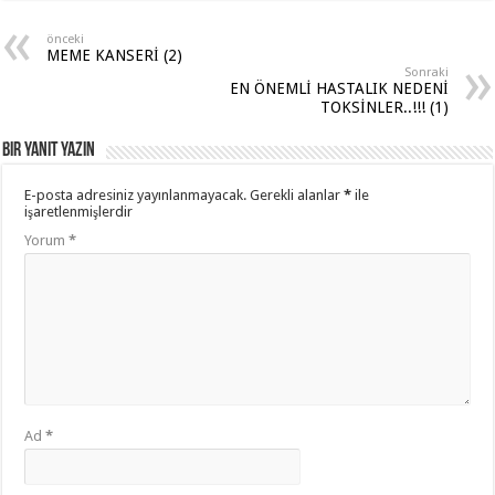
at
e
e
tt
ar
sA
b
gr
er
e
önceki
MEME KANSERİ (2)
p
o
a
Sonraki
EN ÖNEMLİ HASTALIK NEDENİ
p
o
m
TOKSİNLER..!!! (1)
k
Bir yanıt yazın
E-posta adresiniz yayınlanmayacak.
Gerekli alanlar
*
ile
işaretlenmişlerdir
Yorum
*
Ad
*