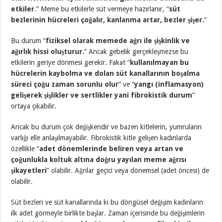
etkiler
.” Meme bu etkilerle süt vermeye hazırlanır, “
süt
bezlerinin hücreleri çoğalır, kanlanma artar, bezler şişer.
”
Bu durum “
fiziksel olarak memede ağrı ile şişkinlik ve
ağırlık hissi oluşturur.
” Ancak gebelik gerçekleşmezse bu
etkilerin geriye dönmesi gerekir. Fakat “
kullanılmayan bu
hücrelerin kaybolma ve dolan süt kanallarının boşalma
süreci çoğu zaman sorunlu olur
” ve “
yangı (inflamasyon)
gelişerek şişlikler ve sertlikler yani fibrokistik durum
”
ortaya çıkabilir.
Ancak bu durum çok değişkendir ve bazen kitlelerin, yumruların
varlığı elle anlaşılmayabilir. Fibrokistik kitle gelişen kadınlarda
özellikle “
adet dönemlerinde beliren veya artan ve
çoğunlukla koltuk altına doğru yayılan meme ağrısı
şikayetleri
” olabilir. Ağrılar geçici veya dönemsel (adet öncesi) de
olabilir.
Süt bezleri ve süt kanallarında ki bu döngüsel değişim kadınların
ilk adet görmeyle birlikte başlar. Zaman içerisinde bu değişimlerin