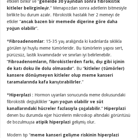
etkileri birikir ve “
genelde 30 yaşından sonra fibrokistik
kitleler belirginleşir
.” Menapozdan sonra adetlerin bitmesiyle
birlikte bu durum azalır. Fibrokistik hastalık her 2 memeyi de
etkiler “
ancak bazen bir memede diğerine göre daha
yoğun olabilir
”.
*
Fibroadenomlar
: 15-35 yaş aralığında ki kadınlarda sıklıkla
görülen iyi huylu meme tümörleridir. Bu tümörlerin yapısı sert,
pürüzsüz, lastik kıvamındadır ve sınırları iyi belirlenebilir.
“
Fibroadenomların, fibrokistlerden farkı, dışı gibi içinin
de katı doku ile dolu olmasıdır
”. Bu “
kitleler (tümörler)
kansere dönüşmeyen kitleler olup meme kanseri
taramalarında kafa karıştırabilirler
.”
*
Hiperplazi
: Hormon uyarıları sonucunda meme dokusundaki
fibrokistik değişiklikler “
aşırı yoğun olabilir ve süt
kanallarındaki hücreler fazlasıyla çoğalabilir
.”
Hiperplazi
denen bu durumda eğer hücrelerin mikroskop altındaki görüntüsü
de bozulmuşsa
atipik hiperplazi
gelişmiş olur.
Modern tıp “
meme kanseri gelişme riskinin hiperplazi