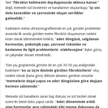
Yani “
fibrokist kelimesini duyduğunuzda aklınıza kanse
r”
değil, memede süt bezlerinin ve kanallarının oluşturduğu “
içi sıvı
dolu kesecikler ve çevresinde oluşan sertlikler
gelmelidir
.”
Kadınların meme ultrasonografilerinde en çok görülen problemler
arasında ilk sırada görülen meme fibrokist oluşumunun nedeni
kesin olarak bilinmemekle birlikte, “
adet döngüsü, salgılanan
hormonlar, psikolojik yapı, çevresel toksinler ve
beslenme ile ilgili problemlerin olabileceğine
” ilişkin görüş
ve çalışmalar devam etmektedir.
Tüm yaş gruplarında görülse de en çok 30-50 yaş aralığındaki
kadınların “
en az üçte ikisinde görülen fibrokistlerin
” oluş
nedeni olarak (bana göre) dikkate almamız gereken unsurlar
“
memelerin doğal yapısı ve adet döngüsüne göre değişen
hormon salınımıdır
.”
Memede süt kanallarını saran bağ dokusu ve süt bezleri olmak
üzere iki temel doku yapısı vardır. “
Adet döneminde etkili
olan hormonlar aynı rahimdeki gibi meme dokusunu da