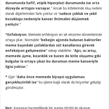
durumunda hafif, atipik hiperplazi durumunda ise orta
düzeyde arttığını varsayar
.” Ancak bu kitlelerinde oluş nedeni
olarak diğerlerinden farkı yoktur ve “
sadece çokluk ve şekil
bozukluğu nedeniyle kanser ihtimalini düşünmek
yanlıştır
.”
*
Enfeksiyon:
Memede enfeksiyon en sık emzirme dönemlerinde
ortaya çıkar. Normalde “
bebeğin ağzında bulunan bakteriler
meme başındaki çatlaklardan süt kanallarına girerek
enfeksiyon gelişmesine”
sebep olabilirler. “
Ağrı, ısı artışı,
memede şişme, kızarıklık ve bazen de kitle oluşumu gibi
bulgular la ortaya çıkan bu durumun meme kanseriyle
ilgisi yoktur.
”
*
Eğer “
daha önce memede biyopsi uygulaması
gerçekleştirildi ise
” bu işleme bağlı olarak da lezyonlar geliştiği
görülmüştür.
Not:
Konunun hazmedilerek bir gurme titizliği ile okunup