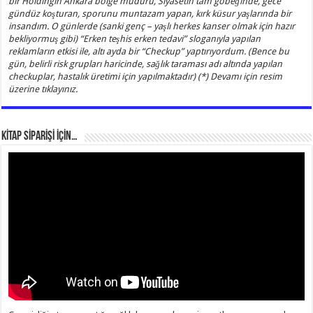
bir Holdingin Ankara bölge müdürü, Siyasetin tam göbeğinde, gece
gündüz koşturan, sporunu muntazam yapan, kırk küsur yaşlarında bir
insandım. O günlerde (sanki genç – yaşlı herkes kanser olmak için hazır
bekliyormuş gibi) “Erken teşhis erken tedavi” sloganıyla yapılan
reklamların etkisi ile, altı ayda bir “Checkup” yaptırıyordum. (Bence bu
gün, belirli risk grupları haricinde, sağlık taraması adı altında yapılan
checkuplar, hastalık üretimi için yapılmaktadır) (*) Devamı için resim
üzerine tıklayınız.
KİTAP SİPARİŞİ İÇİN…