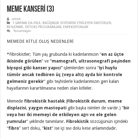
MEME KANSERİ (3)
umut
1.SAYFAYA DA EKLE
,
BAĞIŞIKLIK SİSTEMİNİ ETKİLEYEN FAKTÖRLER
,
BESLENME
,
DETOKS PROGRAMLARI
,
ENFEKSİYONLAR
Yorumlayın
MEMEDE KİTLE OLUŞ NEDENLERİ
*Fibrokistler; Tüm yaş grubunda ki kadınlarımızın “
en az üçte
ikisinde görülen
” ve
“mamografi, ultrasonografi peşinden
biyopsi gibi kanser yapıcı”
işlemlerden sonra “
iyi huylu
tümör ancak tedbiren üç (veya altı) ayda bir kontrole
gelmeniz gerekir
” gibi teşhislerle kadınlarımızın geri kalan
hayatlarının karartılmasına neden olan kitleler.
Memede
fibrokistik hastalık
(
Fibrokistik durum
,
meme
displazisi
,
yaygın mastopati
gibi başka isimleri de vardır.) “
bir
veya her iki memeyi de etkileyen ağrı ve ele gelen
yumrular
” şeklinde tanımlanır.
Fibrokistik
sözcüğünün içindeki
“
fibro
” sert doku, “
kist
” ise içi sıvı dolu kese anlamındadır.