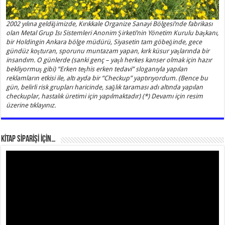
2002 yılına geldiğimizde, Kırıkkale Organize Sanayi Bölgesi’nde fabrikası
olan Metal Grup Isı Sistemleri Anonim Şirketi’nin Yönetim Kurulu başkanı,
bir Holdingin Ankara bölge müdürü, Siyasetin tam göbeğinde, gece
gündüz koşturan, sporunu muntazam yapan, kırk küsur yaşlarında bir
insandım. O günlerde (sanki genç – yaşlı herkes kanser olmak için hazır
bekliyormuş gibi) “Erken teşhis erken tedavi” sloganıyla yapılan
reklamların etkisi ile, altı ayda bir “Checkup” yaptırıyordum. (Bence bu
gün, belirli risk grupları haricinde, sağlık taraması adı altında yapılan
checkuplar, hastalık üretimi için yapılmaktadır) (*) Devamı için resim
üzerine tıklayınız.
KİTAP SİPARİŞİ İÇİN…