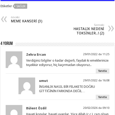
at
e
e
tt
ar
Etiketler
SAĞLIK
sA
b
gr
er
e
p
o
a
önceki
MEME KANSERİ (3)
p
o
m
Sonraki
HASTALIK NEDENİ
k
TOKSİNLER..! (2)
4 Yorum
Zehra Ercan
29/01/2022 da 11:25
Verdiğiniz bilgiler o kadar değerli, faydalı ki emeklerinize
teşekkür ediyoruz, hiç kaçırmadan okuyoruz..
Yanıtla
umut
29/01/2022 da 16:08
İNSANLIK NASIL BİR FELAKETE DOĞRU
GİTTİĞİNİN FARKINDA DEĞİL…
Yanıtla
Bülent Özdil
20/02/2026 da 09:10
Hayati konular, hayati uyarılar. Yüce Allah (c.c.), razı olsun