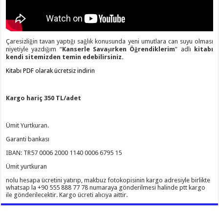
Çaresizliğin tavan yaptığı sağlık konusunda yeni umutlara can suyu olması
niyetiyle yazdığım “
Kanserle Savaşırken Öğrendiklerim
” adlı
kitabı
kendi sitemizden temin edebilirsiniz.
Kitabı PDF olarak ücretsiz indirin
Kargo hariç 350 TL/adet
Ümit Yurtkuran.
Garanti bankası
IBAN: TR57 0006 2000 1140 0006 6795 15
Ümit yurtkuran
nolu hesapa ücretini yatırıp, makbuz fotokopisinin kargo adresiyle birlikte
whatsap la +90 555 888 77 78 numaraya gönderilmesi halinde ptt kargo
ile gönderilecektir. Kargo ücreti alıcıya aittir.