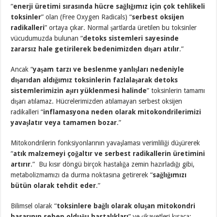
“
enerji üretimi sırasında hücre sağlığımız için çok tehlikeli
toksinler
” olan (Free Oxygen Radicals) “
serbest oksijen
radikalleri
” ortaya çıkar. Normal şartlarda üretilen bu toksinler
vücudumuzda bulunan “
detoks sistemleri sayesinde
zararsız hale getirilerek bedenimizden dışarı atılır
.”
Ancak “
yaşam tarzı ve beslenme yanlışları nedeniyle
dışarıdan aldığımız toksinlerin fazlalaşarak detoks
sistemlerimizin aşırı yüklenmesi halinde
” toksinlerin tamamı
dışarı atılamaz. Hücrelerimizden atılamayan serbest oksijen
radikalleri “
inflamasyona neden olarak mitokondrilerimizi
yavaşlatır veya tamamen bozar
.”
Mitokondrilerin fonksiyonlarının yavaşlaması verimliliği düşürerek
“
atık malzemeyi çoğaltır ve serbest radikallerin üretimini
artırır
.” Bu kısır döngü birçok hastalığa zemin hazırladığı gibi,
metabolizmamızı da durma noktasına getirerek “
sağlığımızı
bütün olarak tehdit eder
.”
Bilimsel olarak “
toksinlere bağlı olarak oluşan mitokondri
hasarının sebep olduğu hastalıkları
” ve şikayetleri kısaca;