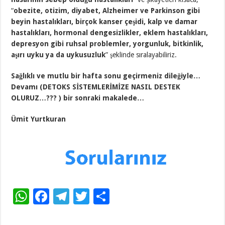
“
obezite, otizim, diyabet, Alzheimer ve Parkinson gibi
beyin hastalıkları, birçok kanser çeşidi, kalp ve damar
hastalıkları, hormonal dengesizlikler, eklem hastalıkları,
depresyon gibi ruhsal problemler, yorgunluk, bitkinlik,
aşırı uyku ya da uykusuzluk
” şeklinde sıralayabiliriz.
Sağlıklı ve mutlu bir hafta sonu geçirmeniz dileğiyle…
Devamı (
DETOKS SİSTEMLERİMİZE NASIL DESTEK
OLURUZ…??? )
bir sonraki makalede…
Ümit Yurtkuran
W
F
T
T
S
h
ac
el
wi
h