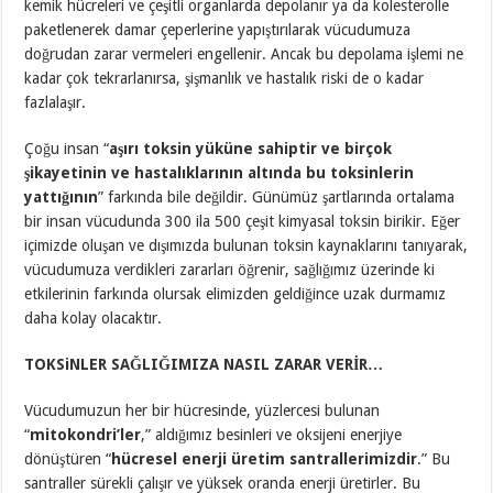
kemik hücreleri ve çeşitli organlarda depolanır ya da kolesterolle
paketlenerek damar çeperlerine yapıştırılarak vücudumuza
doğrudan zarar vermeleri engellenir. Ancak bu depolama işlemi ne
kadar çok tekrarlanırsa, şişmanlık ve hastalık riski de o kadar
fazlalaşır.
Çoğu insan “
aşırı toksin yüküne sahiptir ve birçok
şikayetinin ve hastalıklarının altında bu toksinlerin
yattığının
” farkında bile değildir. Günümüz şartlarında ortalama
bir insan vücudunda 300 ila 500 çeşit kimyasal toksin birikir. Eğer
içimizde oluşan ve dışımızda bulunan toksin kaynaklarını tanıyarak,
vücudumuza verdikleri zararları öğrenir, sağlığımız üzerinde ki
etkilerinin farkında olursak elimizden geldiğince uzak durmamız
daha kolay olacaktır.
TOKSiNLER SAĞLIĞIMIZA NASIL ZARAR VERİR…
Vücudumuzun her bir hücresinde, yüzlercesi bulunan
“
mitokondri’ler
,” aldığımız besinleri ve oksijeni enerjiye
dönüştüren “
hücresel enerji üretim santrallerimizdir
.” Bu
santraller sürekli çalışır ve yüksek oranda enerji üretirler. Bu