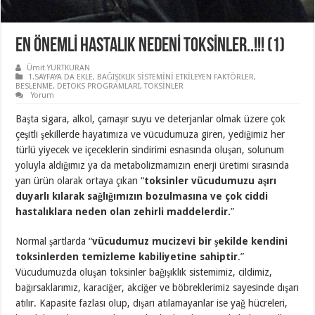
EN ÖNEMLİ HASTALIK NEDENİ TOKSİNLER..!!! (1)
Ümit YURTKURAN
1.SAYFAYA DA EKLE
,
BAĞIŞIKLIK SİSTEMİNİ ETKİLEYEN FAKTÖRLER
,
BESLENME
,
DETOKS PROGRAMLARI
,
TOKSİNLER
Yorum
Başta sigara, alkol, çamaşır suyu ve deterjanlar olmak üzere çok
çeşitli şekillerde hayatımıza ve vücudumuza giren, yediğimiz her
türlü yiyecek ve içeceklerin sindirimi esnasında oluşan, solunum
yoluyla aldığımız ya da metabolizmamızın enerji üretimi sırasında
yan ürün olarak ortaya çıkan “
toksinler vücudumuzu aşırı
duyarlı kılarak sağlığımızın bozulmasına ve çok ciddi
hastalıklara neden olan zehirli maddelerdir.
”
Normal şartlarda “
vücudumuz mucizevi bir şekilde kendini
toksinlerden temizleme kabiliyetine sahiptir
.”
Vücudumuzda oluşan toksinler bağışıklık sistemimiz, cildimiz,
bağırsaklarımız, karaciğer, akciğer ve böbreklerimiz sayesinde dışarı
atılır. Kapasite fazlası olup, dışarı atılamayanlar ise yağ hücreleri,