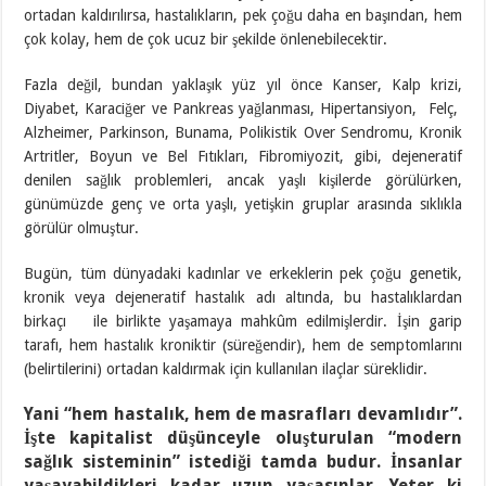
ortadan kaldırılırsa, hastalıkların, pek çoğu daha en başından, hem
çok kolay, hem de çok ucuz bir şekilde önlenebilecektir.
Fazla değil, bundan yaklaşık yüz yıl önce Kanser, Kalp krizi,
Diyabet, Karaciğer ve Pankreas yağlanması, Hipertansiyon, Felç,
Alzheimer, Parkinson, Bunama, Polikistik Over Sendromu, Kronik
Artritler, Boyun ve Bel Fıtıkları, Fibromiyozit, gibi, dejeneratif
denilen sağlık problemleri, ancak yaşlı kişilerde görülürken,
günümüzde genç ve orta yaşlı, yetişkin gruplar arasında sıklıkla
görülür olmuştur.
Bugün, tüm dünyadaki kadınlar ve erkeklerin pek çoğu genetik,
kronik veya dejeneratif hastalık adı altında, bu hastalıklardan
birkaçı ile birlikte yaşamaya mahkûm edilmişlerdir. İşin garip
tarafı, hem hastalık kroniktir (süreğendir), hem de semptomlarını
(belirtilerini) ortadan kaldırmak için kullanılan ilaçlar süreklidir.
Yani “hem hastalık, hem de masrafları devamlıdır”.
İşte kapitalist düşünceyle oluşturulan “modern
sağlık sisteminin” istediği tamda budur. İnsanlar
yaşayabildikleri kadar uzun yaşasınlar. Yeter ki