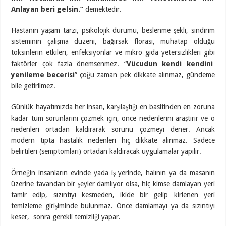
Anlayan beri gelsin.”
demektedir.
Hastanın yaşam tarzı, psikolojik durumu, beslenme şekli, sindirim
sisteminin çalışma düzeni, bağırsak florası, muhatap olduğu
toksinlerin etkileri, enfeksiyonlar ve mikro gıda yetersizlikleri gibi
faktörler çok fazla önemsenmez. “
Vücudun kendi kendini
yenileme becerisi
” çoğu zaman pek dikkate alınmaz, gündeme
bile getirilmez.
Günlük hayatımızda her insan, karşılaştığı en basitinden en zoruna
kadar tüm sorunlarını çözmek için, önce nedenlerini araştırır ve o
nedenleri ortadan kaldırarak sorunu çözmeyi dener. Ancak
modern tıpta hastalık nedenleri hiç dikkate alınmaz. Sadece
belirtileri (semptomları) ortadan kaldıracak uygulamalar yapılır.
Örneğin insanların evinde yada iş yerinde, halının ya da masanın
üzerine tavandan bir şeyler damlıyor olsa, hiç kimse damlayan yeri
tamir edip, sızıntıyı kesmeden, ikide bir gelip kirlenen yeri
temizleme girişiminde bulunmaz. Önce damlamayı ya da sızıntıyı
keser, sonra gerekli temizliği yapar.