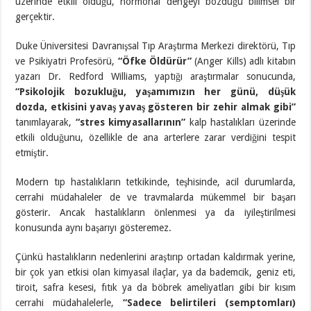
üzerinde etkili olduğu, hormonal dengeyi bozduğu bilimsel bir
gerçektir.
Duke Üniversitesi Davranışsal Tıp Araştırma Merkezi direktörü, Tıp
ve Psikiyatri Profesörü,
“Öfke Öldürür”
(Anger Kills) adlı kitabın
yazarı Dr. Redford Williams, yaptığı araştırmalar sonucunda,
“Psikolojik bozukluğu, yaşamımızın her günü, düşük
dozda, etkisini yavaş yavaş gösteren bir zehir almak gibi”
tanımlayarak,
“stres kimyasallarının”
kalp hastalıkları üzerinde
etkili olduğunu, özellikle de ana arterlere zarar verdiğini tespit
etmiştir.
Modern tıp hastalıkların tetkikinde, teşhisinde, acil durumlarda,
cerrahi müdahaleler de ve travmalarda mükemmel bir başarı
gösterir. Ancak hastalıkların önlenmesi ya da iyileştirilmesi
konusunda aynı başarıyı gösteremez.
Çünkü hastalıkların nedenlerini araştırıp ortadan kaldırmak yerine,
bir çok yan etkisi olan kimyasal ilaçlar, ya da bademcik, geniz eti,
tiroit, safra kesesi, fıtık ya da böbrek ameliyatları gibi bir kısım
cerrahi müdahalelerle,
“Sadece belirtileri (semptomları)