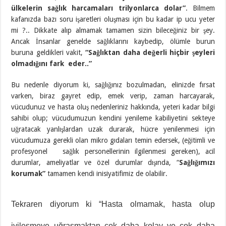
ülkelerin sağlık harcamaları trilyonlarca dolar”
. Bilmem
kafanızda bazı soru işaretleri oluşması için bu kadar ip ucu yeter
mi ?.. Dikkate alıp almamak tamamen sizin bileceğiniz bir şey.
Ancak İnsanlar genelde sağlıklarını kaybedip, ölümle burun
buruna geldikleri vakit,
“Sağlıktan daha değerli hiçbir şeyleri
olmadığını fark eder..”
Bu nedenle diyorum ki, sağlığınız bozulmadan, elinizde fırsat
varken, biraz gayret edip, emek verip, zaman harcayarak,
vücudunuz ve hasta oluş nedenleriniz hakkında, yeteri kadar bilgi
sahibi olup; vücudumuzun kendini yenileme kabiliyetini sekteye
uğratacak yanlışlardan uzak durarak, hücre yenilenmesi için
vücudumuza gerekli olan mikro gıdaları temin edersek, (eğitimli ve
profesyonel sağlık personellerinin ilgilenmesi gereken), acil
durumlar, ameliyatlar ve özel durumlar dışında, “
Sağlığımızı
korumak”
tamamen kendi inisiyatifimiz de olabilir.
Tekraren diyorum ki “Hasta olmamak, hasta olup
iyileşmeye uğraşmaktan çok daha kolay ve çok daha