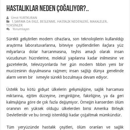
Hastalıklar neden çoğalıyor?..
Ümit YURTKURAN
1.SAYFAYA DA EKLE
,
BESLENME
,
HASTALIK NEDENLERİ
,
MAKALELER
,
TOKSİNLER
Yorumlayın
Sürekli geliştirilen modern cihazlara, son teknolojilerin kullanıldığı
araştırma laboratuvarlarına, biteviye çeşitlendirilen ilaçlara yüz
milyarlarca dolar harcanmasına, teşhis amaçlı olarak insan
vücudunun hücrelerine, molekül yapılarına kadar inilmesine ve
gazetelerde, televizyonlarda her gün modern tıbbın yeni bir
mucizesinin duyulmasına rağmen; insan sağlığı dünya genelinde
alarm veren bir ivmeyle sürekli bozulmaya devam ediyor.
Üstelik bu kötü gidişat ülkelerin gelişmişliğine, sağlık harcaması
miktarına, eğitim düzeyine, zenginliğine, fakirliğine, ya da geri
kalmışlığına göre de çok fazla değişmiyor. Örneğin kanserden ölüm
oranının en yüksek olduğu ülkelerden birisi Amerika Birleşik
Devletleridir ve bu örneği istenildiği kadar çoğaltmak mümkündür.
Tüm yeryüzünde hastalık çeşitleri, ölüm oranları ve sağlık