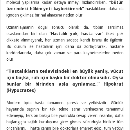
molekül yapılarına kadar detaya inmeyi hızlandırırken,
“bütün
üzerindeki hâkimiyeti kaybettirerek”
hastalıkların daha da
içinden çıkılmaz bir hal almasına neden olur.
Uzmanlaşmanın doğal sonucu olarak da, tıbbın sarsılmaz
esaslarından biri olan “
Hastalık yok, hasta var
” ilkesi pek
dikkate alınmayarak, her uzman sadece kendi branşı ile ilgilenir.
Bu durum ise hastaların işini daha da zorlaştırarak, hastane
koridorlarında, daha çok zaman ve para kaybetmelerine neden
olur.
“Hastalıkların tedavisindeki en büyük yanlış, vücut
için başka, ruh için başka bir doktor olmasıdır. Oysa
bunlar bir birinden asla ayrılamaz..” Hipokrat
(Hypocrates)
Modern tıpta hasta tamamen çaresiz ve yetkisizdir. Günlük
hayatında saçının bir tek teline zarar verilmesine tahammül
edemeyip, ters bir bakışa bile yumrukla cevap veren insanlar; daha
başlangıçta sağlık kuruluşuna girer girmez vücuduyla birlikte tüm
organlarını, hatta canını bile doktorlara emanet edip, tüm yetkiyi