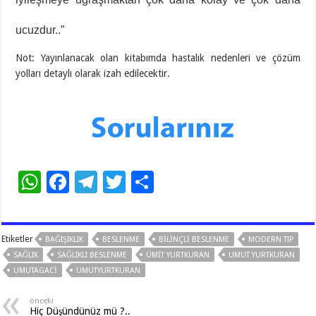
ucuzdur..”
Not: Yayınlanacak olan kitabımda hastalık nedenleri ve çözüm
yolları detaylı olarak izah edilecektir.
W
F
T
T
S
h
ac
el
wi
h
at
e
e
tt
ar
Etiketler
BAĞIŞIKLIK
BESLENME
BİLİNÇLİ BESLENME
MODERN TIP
sA
b
gr
er
e
SAĞLIK
SAĞLIKLI BESLENME
ÜMİT YURTKURAN
UMUT YURTKURAN
p
o
a
UMUTAGACI
UMUTYURTKURAN
p
o
m
önceki
Hiç Düşündünüz mü ?..