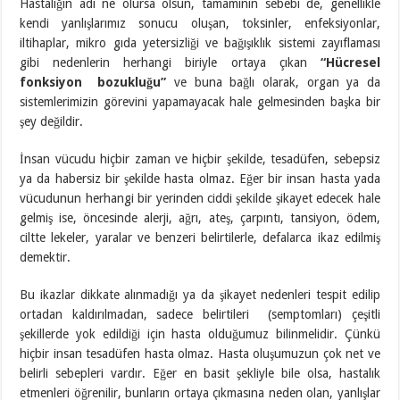
Hastalığın adı ne olursa olsun, tamamının sebebi de, genellikle
kendi yanlışlarımız sonucu oluşan, toksinler, enfeksiyonlar,
iltihaplar, mikro gıda yetersizliği ve bağışıklık sistemi zayıflaması
gibi nedenlerin herhangi biriyle ortaya çıkan
“Hücresel
fonksiyon bozukluğu”
ve buna bağlı olarak, organ ya da
sistemlerimizin görevini yapamayacak hale gelmesinden başka bir
şey değildir.
İnsan vücudu hiçbir zaman ve hiçbir şekilde, tesadüfen, sebepsiz
ya da habersiz bir şekilde hasta olmaz. Eğer bir insan hasta yada
vücudunun herhangi bir yerinden ciddi şekilde şikayet edecek hale
gelmiş ise, öncesinde alerji, ağrı, ateş, çarpıntı, tansiyon, ödem,
ciltte lekeler, yaralar ve benzeri belirtilerle, defalarca ikaz edilmiş
demektir.
Bu ikazlar dikkate alınmadığı ya da şikayet nedenleri tespit edilip
ortadan kaldırılmadan, sadece belirtileri (semptomları) çeşitli
şekillerde yok edildiği için hasta olduğumuz bilinmelidir. Çünkü
hiçbir insan tesadüfen hasta olmaz. Hasta oluşumuzun çok net ve
belirli sebepleri vardır. Eğer en basit şekliyle bile olsa, hastalık
etmenleri öğrenilir, bunların ortaya çıkmasına neden olan, yanlışlar