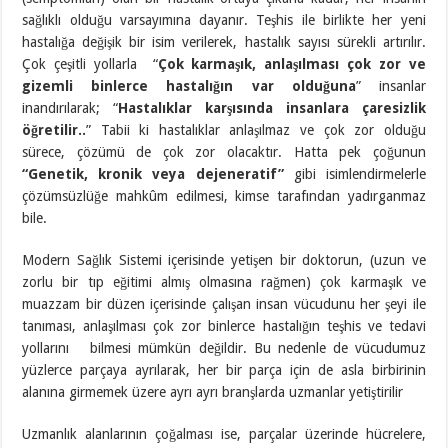
sağlıklı olduğu varsayımına dayanır. Teşhis ile birlikte her yeni
hastalığa değişik bir isim verilerek, hastalık sayısı sürekli artırılır.
Çok çeşitli yollarla “
Çok karmaşık, anlaşılması çok zor ve
gizemli binlerce hastalığın var olduğuna
” insanlar
inandırılarak; “
Hastalıklar karşısında insanlara çaresizlik
öğretilir..
” Tabii ki hastalıklar anlaşılmaz ve çok zor olduğu
sürece, çözümü de çok zor olacaktır. Hatta pek çoğunun
“Genetik, kronik veya dejeneratif”
gibi isimlendirmelerle
çözümsüzlüğe mahkûm edilmesi, kimse tarafından yadırganmaz
bile.
Modern Sağlık Sistemi içerisinde yetişen bir doktorun, (uzun ve
zorlu bir tıp eğitimi almış olmasına rağmen) çok karmaşık ve
muazzam bir düzen içerisinde çalışan insan vücudunu her şeyi ile
tanıması, anlaşılması çok zor binlerce hastalığın teşhis ve tedavi
yollarını bilmesi mümkün değildir. Bu nedenle de vücudumuz
yüzlerce parçaya ayrılarak, her bir parça için de asla birbirinin
alanına girmemek üzere ayrı ayrı branşlarda uzmanlar yetiştirilir
Uzmanlık alanlarının çoğalması ise, parçalar üzerinde hücrelere,