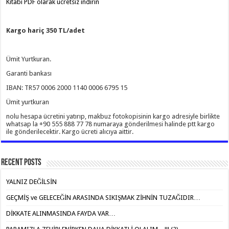
Kitabı PDF olarak ücretsiz indirin
Kargo hariç 350 TL/adet
Ümit Yurtkuran.
Garanti bankası
IBAN: TR57 0006 2000 1140 0006 6795 15
Ümit yurtkuran
nolu hesapa ücretini yatırıp, makbuz fotokopisinin kargo adresiyle birlikte
whatsap la +90 555 888 77 78 numaraya gönderilmesi halinde ptt kargo
ile gönderilecektir. Kargo ücreti alıcıya aittir.
Recent Posts
YALNIZ DEĞİLSİN
GEÇMİŞ ve GELECEĞİN ARASINDA SIKIŞMAK ZİHNİN TUZAĞIDIR…
DİKKATE ALINMASINDA FAYDA VAR…