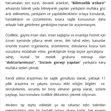
harcamaları son sürat, devamlı artarken,
“Bilimsellik etiketi”
arkasında bilerek yada bilmeyerek yapılan yanlışların mutlaka göz
ardı edilmemesi, yanlışların ve yapılabileceklerin ortaya konularak,
hastalıkların ve çözümlerinin, kısaca sağlık konusunun daha
anlaşılır hale getirilmesi gerektiğine inanan bir araştırmacıyım.
Özellikle, gayesi insan olan, insan sağlığına ve insanlığa hizmet için
özveri içerisinde yıllarca emek veren, ilim tahsil eden, kanunlar
önünde insanın organlarına, sistemlerine, dokularına kısaca tüm
vücuduna müdahale etme, gerektiğinde kesip biçme ayrıcalığına
sahip, kutsal bir meslek grubuna mensup olan
“
doktorlarımızın”,
“
Sistem gereği yapılan
” yanlışlara karşı
mutlaka sesleri çıkmalı.
Kendi adıma araştırmacı bir sağlık gönüllüsü olarak, yaklaşık 17
yıllık araştırma ve çalışma sonucu elde ettiğim bilgileri ve
tecrübelerimi, sorumlu bir birey olmanın gereği olarak, sizlerle
paylaşıp, bazı konulara özellikle dikkatinizi çekmek istiyorum.
Modern tıp teşhis edilebilir ya da rahatsız edici belirtileri
(semptomları) olan bir hastalık ortaya çıkana kadar, her insanın