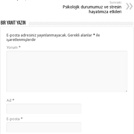
k
Sonraki
Psikolojik durumumuz ve stresin
hayatımıza etkileri
Bir yanıt yazın
E-posta adresiniz yayınlanmayacak.
Gerekli alanlar
*
ile
işaretlenmişlerdir
Yorum
*
Ad
*
E-posta
*