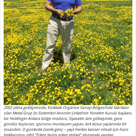
2002 yılına geldiğimizde, Kırıkkale Organize Sanayi Bölgesi’nde fabrikası
olan Metal Grup Isı Sistemleri Anonim Şirketi’nin Yönetim Kurulu başkanı,
bir Holdingin Ankara bölge müdürü, Siyasetin tam göbeğinde, gece
gündüz koşturan, sporunu muntazam yapan, kırk küsur yaşlarında bir
insandım. O günlerde (sanki genç – yaşlı herkes kanser olmak için hazır
bekliyormuş gibi) “Erken teşhis erken tedavi” sloganıyla yapılan