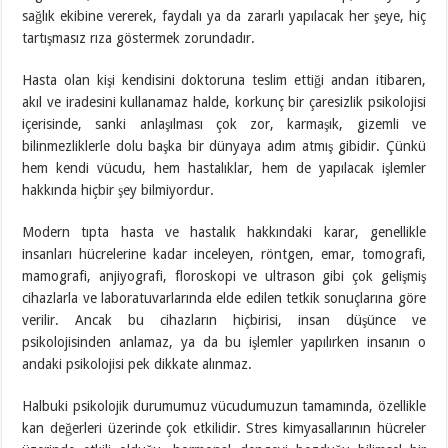
sağlık ekibine vererek, faydalı ya da zararlı yapılacak her şeye, hiç
tartışmasız rıza göstermek zorundadır.
Hasta olan kişi kendisini doktoruna teslim ettiği andan itibaren,
akıl ve iradesini kullanamaz halde, korkunç bir çaresizlik psikolojisi
içerisinde, sanki anlaşılması çok zor, karmaşık, gizemli ve
bilinmezliklerle dolu başka bir dünyaya adım atmış gibidir. Çünkü
hem kendi vücudu, hem hastalıklar, hem de yapılacak işlemler
hakkında hiçbir şey bilmiyordur.
Modern tıpta hasta ve hastalık hakkındaki karar, genellikle
insanları hücrelerine kadar inceleyen, röntgen, emar, tomografi,
mamografi, anjiyografi, floroskopi ve ultrason gibi çok gelişmiş
cihazlarla ve laboratuvarlarında elde edilen tetkik sonuçlarına göre
verilir. Ancak bu cihazların hiçbirisi, insan düşünce ve
psikolojisinden anlamaz, ya da bu işlemler yapılırken insanın o
andaki psikolojisi pek dikkate alınmaz.
Halbuki psikolojik durumumuz vücudumuzun tamamında, özellikle
kan değerleri üzerinde çok etkilidir. Stres kimyasallarının hücreler