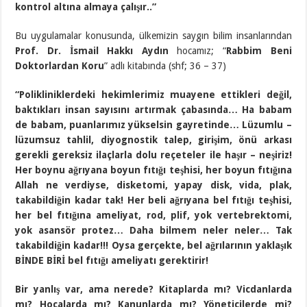
kontrol altına almaya çalışır..”
Bu uygulamalar konusunda, ülkemizin saygın bilim insanlarından
Prof. Dr. İsmail Hakkı Aydın
hocamız; “
Rabbim Beni
Doktorlardan Koru
” adlı kitabında (shf; 36 – 37)
“Polikliniklerdeki hekimlerimiz muayene ettikleri değil,
baktıkları insan sayısını artırmak çabasında… Ha babam
de babam, puanlarımız yükselsin gayretinde… Lüzumlu –
lüzumsuz tahlil, diyognostik talep, girişim, önü arkası
gerekli gereksiz ilaçlarla dolu reçeteler ile haşır – neşiriz!
Her boynu ağrıyana boyun fıtığı teşhisi, her boyun fıtığına
Allah ne verdiyse, disketomi, yapay disk, vida, plak,
takabildiğin kadar tak! Her beli ağrıyana bel fıtığı teşhisi,
her bel fıtığına ameliyat, rod, plif, yok vertebrektomi,
yok asansör protez… Daha bilmem neler neler… Tak
takabildiğin kadar!!! Oysa gerçekte, bel ağrılarının yaklaşık
BİNDE BİRİ bel fıtığı ameliyatı gerektirir!
Bir yanlış var, ama nerede? Kitaplarda mı? Vicdanlarda
mı? Hocalarda mı? Kanunlarda mı? Yöneticilerde mi?