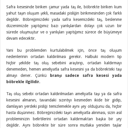
Safra kesesinde biriken çamur yada taş ile, böbrekte biriken kum
yahut taşın oluşum şekli, masadaki pisliğin birikmesinden çok farklı
değildir. Böbreğimizdeki yada safra kesemizdeki taş, beslenme
düzenimizde yaptığımız bazı yanlışlardan dolayı çok uzun bir
sürede oluşmuştur ve o yanlışları yaptığımız sürece de büyümeye
devam edecektir.
Yani bu problemden kurtulabilmek için, önce taş oluşum
nedenlerinin ortadan kaldırılması gerekir. Halbuki modern tıp
hiçbir şekilde taş oluş sebebini araştırıp, ortadan kaldırmayı
denemeden, hemen ameliyatla safra kesesini ya da böbrekteki taşı
almayı dener. Çünkü
branşı sadece safra kesesi yada
böbrekle ilgilidir.
Taş oluş sebebi ortadan kaldırılmadan ameliyatla taşı ya da safra
kesesini almanın, tavandaki sızıntıyı kesmeden ikide bir gidip,
damlayan yerdeki pisliği temizlemekle aynı şey olduğunu da, hiçbir
hasta düşünmez. Böbreğinizdeki taşın ameliyatla alınması, sizin asıl
probleminizin belirtilerini ortadan kaldırmaktan başka bir şey
değildir. Aynı böbrekte bir süre sonra mutlaka yeniden taşlar