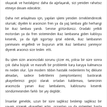
oluşacak ve hastalığınız daha da ağırlaşarak, sizi yeniden rahatsız
etmeye devam edecektir.
Daha net anlaşılması için, yapılan işlemi yeniden örneklendirecek
olursak; diyelim ki aracınızın fren ya da yağ lambası gibi herhangi
bir ikaz lambası yandı. Servise götürdünüz. Oradaki yetkili
motordan ya da fren sisteminden ikaz lambasına giden kabloyu
keserek, ya da ilgili sigortayı iptal ederek, ikaz lambasının
yanmasını engelledi ve buyurun artık ikaz lambanız yanmıyor
diyerek aracınızı size teslim etti.
Bu işlem sizin aracınızdaki sorunu çözer mi, yoksa bir süre sonra
çok daha büyük ve masraflı bir problemle karşı karşıya kalmanıza
mı neden olur. İşte modern tıbbın hastalık nedenlerini hiç dikkate
almadan, sadece belirtilerini (semptomlarını) bastırarak
şikayetlerinizi geçici olarak ortadan kaldırması, tamircinin
aracınızda yanan ikaz lambalarını, kablosunu keserek
söndürmesinden farklı bir şey değildir.
İnsanlar genelde, uzun bir süre sağlıksız beslenip sağlıksız bir
yaşam sürerek şikayetleri artıp, organları ya da sistemleri hasta