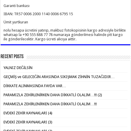
Garanti bankası
IBAN: TR57 0006 2000 1140 0006 6795 15
Ümit yurtkuran
nolu hesapa ücretini yatırıp, makbuz fotokopisinin kargo adresiyle birlikte
whatsap la +90 555 888 77 78 numaraya gönderilmesi halinde ptt kargo
ile gönderilecektir. Kargo ücreti alıcıya aittir.
Recent Posts
YALNIZ DEĞİLSİN
GEÇMİŞ ve GELECEĞİN ARASINDA SIKIŞMAK ZİHNİN TUZAĞIDIR…
DİKKATE ALINMASINDA FAYDA VAR…
PARAMIZLA ZEHİRLENİRKEN DAHA DİKKATLİ OLALIM…!!! (2)
PARAMIZLA ZEHİRLENİRKEN DAHA DİKKATLİ OLALIM…!!!
EVDEKİ ZEHİR KAYNAKLARI (4)
EVDEKİ ZEHİR KAYNAKLARI (3)