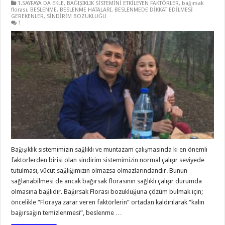
1.SAYFAYA DA EKLE
,
BAĞIŞIKLIK SİSTEMİNİ ETKİLEYEN FAKTÖRLER
,
bağırsak
florası
,
BESLENME
,
BESLENME HATALARI
,
BESLENMEDE DİKKAT EDİLMESİ
GEREKENLER
,
SİNDİRİM BOZUKLUĞU
1
Bağışıklık sistemimizin sağlıklı ve muntazam çalışmasında ki en önemli
faktörlerden birisi olan sindirim sistemimizin normal çalışır seviyede
tutulması, vücut sağlığımızın olmazsa olmazlarındandır. Bunun
sağlanabilmesi de ancak bağırsak florasının sağlıklı çalışır durumda
olmasına bağlıdır. Bağırsak Florası bozukluğuna çözüm bulmak için;
öncelikle “Floraya zarar veren faktörlerin” ortadan kaldırılarak “kalın
bağırsağın temizlenmesi”, beslenme …