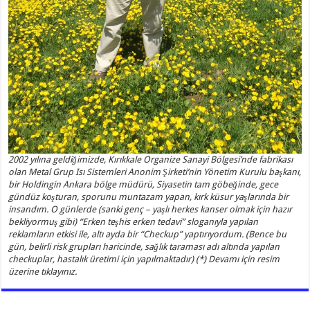
2002 yılına geldiğimizde, Kırıkkale Organize Sanayi Bölgesi’nde fabrikası
olan Metal Grup Isı Sistemleri Anonim Şirketi’nin Yönetim Kurulu başkanı,
bir Holdingin Ankara bölge müdürü, Siyasetin tam göbeğinde, gece
gündüz koşturan, sporunu muntazam yapan, kırk küsur yaşlarında bir
insandım. O günlerde (sanki genç – yaşlı herkes kanser olmak için hazır
bekliyormuş gibi) “Erken teşhis erken tedavi” sloganıyla yapılan
reklamların etkisi ile, altı ayda bir “Checkup” yaptırıyordum. (Bence bu
gün, belirli risk grupları haricinde, sağlık taraması adı altında yapılan
checkuplar, hastalık üretimi için yapılmaktadır) (*) Devamı için resim
üzerine tıklayınız.