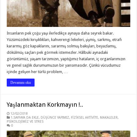
İnsanların pek çoğu yaşı ilerledikçe aynaya daha seyrek bakar.
Yüzümüzdeki kırışıklıkları, kahverengi lekeleri, şişmiş, sarkmış, etrafı
kararmış göz kapaklarını, sararmış solmuş bakışları, beyazlamış,
dökülmüş saçları pek görmek istemezler. Hâlbuki aynadaki
görüntümüz, yaşam tarzımızın, yaptığımız hataların, iç organlarımızın
ve genel sağlık durumumuzun bir yansımasıdır. Çünkü vücudumuz
içinde gelişen her türlü problem, …
Devamını oku
Yaşlanmaktan Korkmayın !..
12/02/2018
1.SAYFAYA DA EKLE
,
DÜŞÜNCE YAPIMIZ
,
FİZİKSEL AKTİVİTE
,
MAKALELER
,
PSİKOLOJİMİZ VE STRES
0