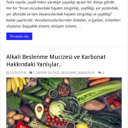
fazla sayıda, çeşitli mikro yaratığın yaşadığı apayrı bir dünya gibidir.
Her bir “İnsan vücudundaki hayatın zenginliği, çeşitliliği, yer yüzündeki,
yer altındaki ve tüm okyanuslardaki hayatın zenginliği ve çeşitliliği”
kadar şaşırtıcıdır. Vücudumuzda hücreler dokuları, organları, sistemleri
oluşturur. Bağışıklık sistemi, dolaşım sistemi, …
Devamını oku
Alkali Beslenme Mucizesi ve Karbonat
Hakkındaki Yanlışlar..
22/02/2018
1.SAYFAYA DA EKLE
,
BESLENME
,
MAKALELER
0