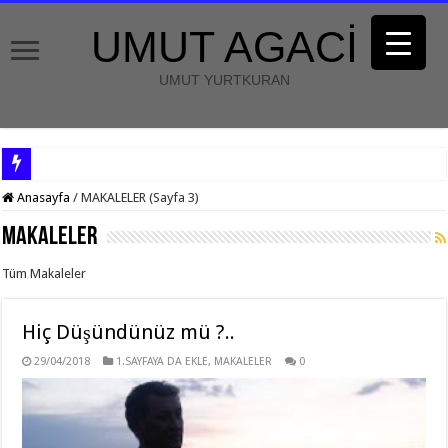
UMUT AGACİ
UMUT YURTKURAN
Anasayfa
/
MAKALELER (Sayfa 3)
MAKALELER
Tüm Makaleler
Hiç Düşündünüz mü ?..
29/04/2018
1.SAYFAYA DA EKLE
,
MAKALELER
0