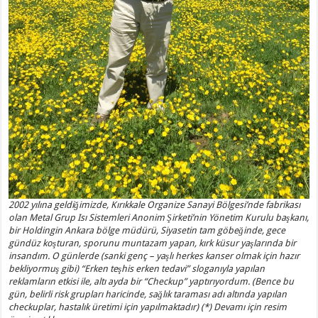
2002 yılına geldiğimizde, Kırıkkale Organize Sanayi Bölgesi’nde fabrikası
olan Metal Grup Isı Sistemleri Anonim Şirketi’nin Yönetim Kurulu başkanı,
bir Holdingin Ankara bölge müdürü, Siyasetin tam göbeğinde, gece
gündüz koşturan, sporunu muntazam yapan, kırk küsur yaşlarında bir
insandım. O günlerde (sanki genç – yaşlı herkes kanser olmak için hazır
bekliyormuş gibi) “Erken teşhis erken tedavi” sloganıyla yapılan
reklamların etkisi ile, altı ayda bir “Checkup” yaptırıyordum. (Bence bu
gün, belirli risk grupları haricinde, sağlık taraması adı altında yapılan
checkuplar, hastalık üretimi için yapılmaktadır) (*) Devamı için resim