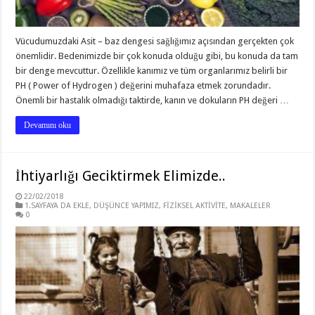
Vücudumuzdaki Asit – baz dengesi sağlığımız açısından gerçekten çok
önemlidir. Bedenimizde bir çok konuda olduğu gibi, bu konuda da tam
bir denge mevcuttur. Özellikle kanımız ve tüm organlarımız belirli bir
PH ( Power of Hydrogen ) değerini muhafaza etmek zorundadır.
Önemli bir hastalık olmadığı taktirde, kanın ve dokuların PH değeri …
Devamını oku
İhtiyarlığı Geciktirmek Elimizde..
22/02/2018
1.SAYFAYA DA EKLE
,
DÜŞÜNCE YAPIMIZ
,
FİZİKSEL AKTİVİTE
,
MAKALELER
0