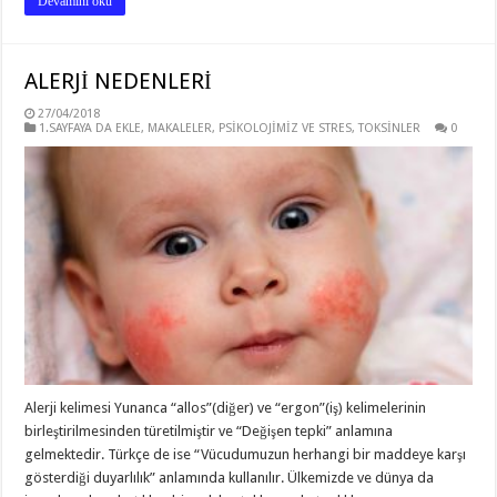
Devamını oku
ALERJİ NEDENLERİ
27/04/2018
1.SAYFAYA DA EKLE
,
MAKALELER
,
PSİKOLOJİMİZ VE STRES
,
TOKSİNLER
0
Alerji kelimesi Yunanca “allos”(diğer) ve “ergon”(iş) kelimelerinin
birleştirilmesinden türetilmiştir ve “Değişen tepki” anlamına
gelmektedir. Türkçe de ise “Vücudumuzun herhangi bir maddeye karşı
gösterdiği duyarlılık” anlamında kullanılır. Ülkemizde ve dünya da