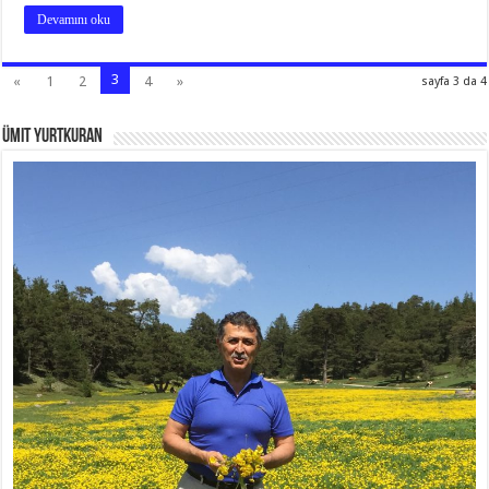
Devamını oku
3
«
1
2
4
»
sayfa 3 da 4
Ümit Yurtkuran