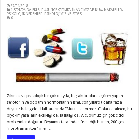
27/04/2018
1.SAYFAYA DA EKLE
,
DÜŞÜNCE YAPIMIZ
,
İNANCIMIZ VE DUA
,
MAKALELER
,
PSİKOLOJİK NEDENLER
,
PSİKOLOJİMİZ VE STRES
0
Zihinsel ve psikolojik bir çok olayda, baş aktör olarak görev yapan,
serotonin ve dopamin hormonlarının ismi, son yıllarda daha fazla
duyulur hale geldi. Halk arasında “Mutluluk hormonu” olarak bilinen, bu
biyokimyasalların eksikliği de, fazlalığı da, vücudumuz için çok ciddi
problemler doğurur. Beynimiz tarafından üretildiği bilinen, 200 çeşit
“nörotransmitter” in en …