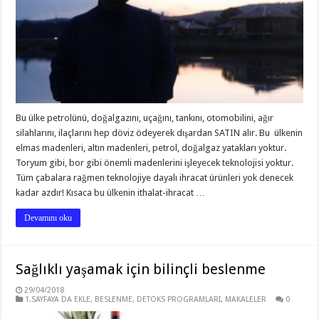
Bu ülke petrolünü, doğalgazını, uçağını, tankını, otomobilini, ağır
silahlarını, ilaçlarını hep döviz ödeyerek dışardan SATIN alır. Bu ülkenin
elmas madenleri, altın madenleri, petrol, doğalgaz yatakları yoktur.
Toryum gibi, bor gibi önemli madenlerini işleyecek teknolojisi yoktur.
Tüm çabalara rağmen teknolojiye dayalı ihracat ürünleri yok denecek
kadar azdır! Kısaca bu ülkenin ithalat-ihracat …
Devamını oku
Sağlıklı yaşamak için bilinçli beslenme
29/04/2018
1.SAYFAYA DA EKLE
,
BESLENME
,
DETOKS PROGRAMLARI
,
MAKALELER
0