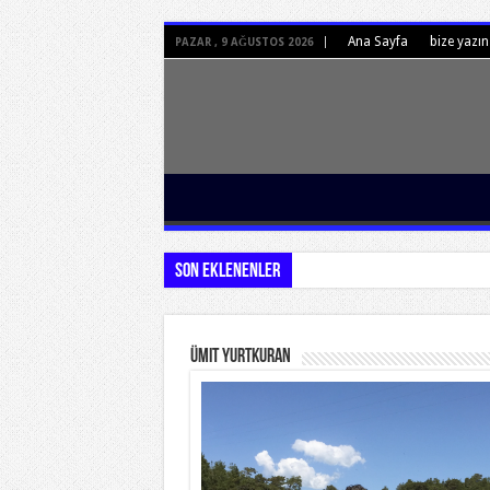
Ana Sayfa
bize yazın
PAZAR , 9 AĞUSTOS 2026
Son Eklenenler
Ümit Yurtkuran