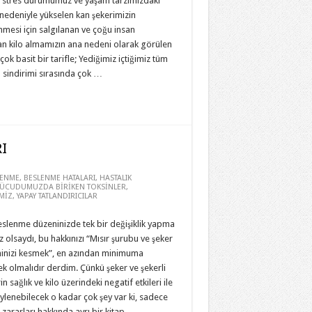
 stres durumumuz ve yaşam tarzımızdaki
 nedeniyle yükselen kan şekerimizin
mesi için salgılanan ve çoğu insan
an kilo almamızın ana nedeni olarak görülen
 çok basit bir tarifle; Yediğimiz içtiğimiz tüm
n sindirimi sırasında çok …
I
LENME
,
BESLENME HATALARI
,
HASTALIK
ÜCUDUMUZDA BİRİKEN TOKSİNLER
,
MİZ
,
YAPAY TATLANDIRICILAR
eslenme düzeninizde tek bir değişiklik yapma
z olsaydı, bu hakkınızı “Mısır şurubu ve şeker
minizi kesmek”, en azından minimuma
k olmalıdır derdim. Çünkü şeker ve şekerli
in sağlık ve kilo üzerindeki negatif etkileri ile
söylenebilecek o kadar çok şey var ki, sadece
 zararları hakkında ayrı bir kitap …