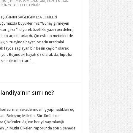
LENME
,
DETOKS PROGRAMLARI
,
KAPALI MEKAN
İÇİN YAPABİLECEKLERİMİZ
IŞIĞININ SAĞLIĞIMIZA ETKİLERİ
uğumuzda büyüklerimiz “Güneş girmeyen
tor girer” diyerek özellikle yazın perdeleri,
 hep açık tutarlardı. Çin eski tıp metinleri de
şığını “Beyinde hayati özlerin üretimini
k fayda sağlayan bir besin çeşidi” olarak
diyor. Beyindeki hayati öz olarak da; hipofiz
sinir ileticileri tarif …
landiya’nın sırrı ne?
lsefeci memleketlerinde hiç yapmadıkları üç
lattı Birleşmiş Milletler Sürdürülebilir
a Çözümleri Ağı’nın her yıl yayımladığı
ın En Mutlu Ülkeleri raporunda son 5 senede