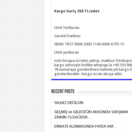
Kargo hariç 350 TL/adet
Ümit Yurtkuran.
Garanti bankası
IBAN: TR57 0006 2000 1140 0006 6795 15
Ümit yurtkuran
nolu hesapa ücretini yatırıp, makbuz fotokopis
kargo adresiyle birlikte whatsap la +90 555 88
78 numaraya gönderilmesi halinde ptt kargo il
gönderilecektir. Kargo ücreti alıcıya aittir.
Recent Posts
YALNIZ DEĞİLSİN
GEÇMİŞ ve GELECEĞİN ARASINDA SIKIŞMAK
ZİHNİN TUZAĞIDIR…
DİKKATE ALINMASINDA FAYDA VAR…