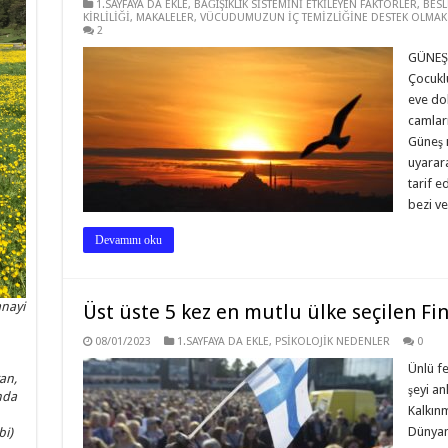
1.SAYFAYA DA EKLE
,
BAĞIŞIKLIK SİSTEMİNİ ETKİLEYEN FAKTÖRLER
,
BES
KİRLİLİĞİ
,
MAKALELER
,
VÜCUDUMUZUN İÇ TEMİZLİĞİNE DESTEK OLMAK 
2
GÜNEŞ 
Çocukl
eve dok
camları
Güneş ı
uyarara
tarif e
bezi ve 
Devamını oku
anayi
Üst üste 5 kez en mutlu ülke seçilen Fin
08/01/2023
1.SAYFAYA DA EKLE
,
PSİKOLOJİK NEDENLER
0
Ünlü fe
an,
şeyi an
nda
Kalkınm
Dünyan
bi)