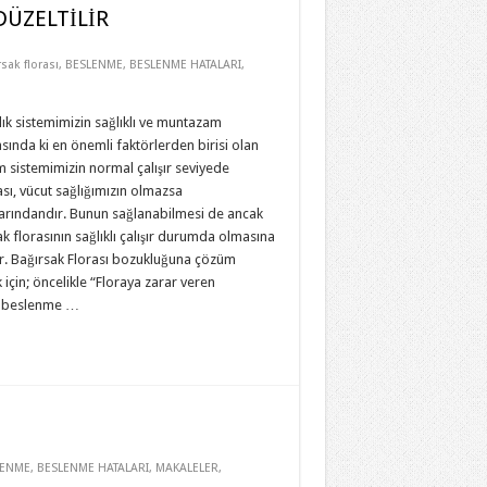
DÜZELTİLİR
sak florası
,
BESLENME
,
BESLENME HATALARI
,
lık sistemimizin sağlıklı ve muntazam
sında ki en önemli faktörlerden birisi olan
m sistemimizin normal çalışır seviyede
sı, vücut sağlığımızın olmazsa
arındandır. Bunun sağlanabilmesi de ancak
k florasının sağlıklı çalışır durumda olmasına
ır. Bağırsak Florası bozukluğuna çözüm
için; öncelikle “Floraya zarar veren
”, beslenme …
LENME
,
BESLENME HATALARI
,
MAKALELER
,