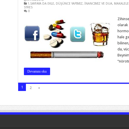
1.SAYFAYA DA EKLE
,
DÜŞÜNCE YAPIMIZ
,
İNANCIMIZ VE DUA
,
MAKALELE
STRES
0
Zihinse
olarak
hormonl
hale ge
bilinen
da, vü
Beynimi
“nörot
Devamını oku
1
2
»