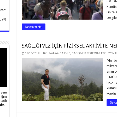
üst üst
Kendisi
ları
Fin fel
sergil
 (*)
Devamını oku
SAĞLIĞIMIZ İÇİN FİZİKSEL AKTİVİTE 
05/10/2018
1.SAYFAYA DA EKLE
,
BAĞIŞIKLIK SİSTEMİNİ ETKİLEYEN 
“Her bi
miktard
emin y
– MÖ 3
hiçbir
Yunan F
 yeni
kondis
ığım
adlı
Devam
iz.