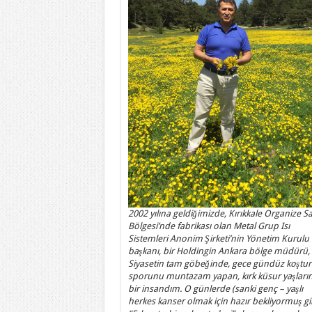
2002 yılına geldiğimizde, Kırıkkale Organize S
Bölgesi’nde fabrikası olan Metal Grup Isı
Sistemleri Anonim Şirketi’nin Yönetim Kurulu
başkanı, bir Holdingin Ankara bölge müdürü,
Siyasetin tam göbeğinde, gece gündüz koştur
sporunu muntazam yapan, kırk küsur yaşları
bir insandım. O günlerde (sanki genç – yaşlı
herkes kanser olmak için hazır bekliyormuş gi