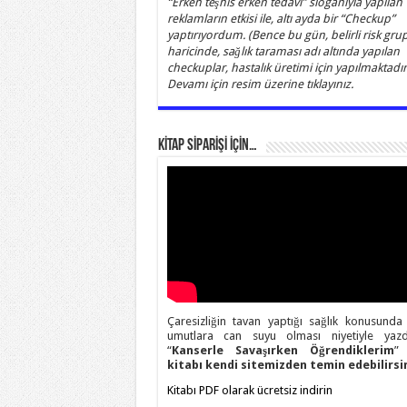
“Erken teşhis erken tedavi” sloganıyla yapılan
reklamların etkisi ile, altı ayda bir “Checkup”
yaptırıyordum. (Bence bu gün, belirli risk grup
haricinde, sağlık taraması adı altında yapılan
checkuplar, hastalık üretimi için yapılmaktadır)
Devamı için resim üzerine tıklayınız.
KİTAP SİPARİŞİ İÇİN…
Çaresizliğin tavan yaptığı sağlık konusunda
umutlara can suyu olması niyetiyle yazd
“
Kanserle Savaşırken Öğrendiklerim
” 
kitabı kendi sitemizden temin edebilirsin
Kitabı PDF olarak ücretsiz indirin