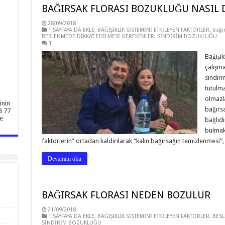
BAĞIRSAK FLORASI BOZUKLUĞU NASIL 
28/09/2018
1.SAYFAYA DA EKLE
,
BAĞIŞIKLIK SİSTEMİNİ ETKİLEYEN FAKTÖRLER
,
bağır
BESLENMEDE DİKKAT EDİLMESİ GEREKENLER
,
SİNDİRİM BOZUKLUĞU
1
Bağışık
çalışma
sindiri
tutulma
olmazl
inin
bağırsa
8 77
e
bağlıd
bulmak 
faktörlerin” ortadan kaldırılarak “kalın bağırsağın temizlenmesi
Devamını oku
BAĞIRSAK FLORASI NEDEN BOZULUR
21/09/2018
1.SAYFAYA DA EKLE
,
BAĞIŞIKLIK SİSTEMİNİ ETKİLEYEN FAKTÖRLER
,
BES
SİNDİRİM BOZUKLUĞU