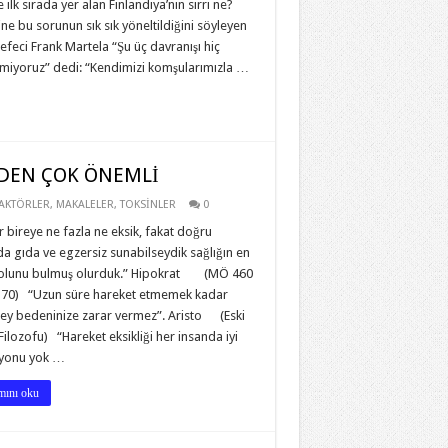
e ilk sırada yer alan Finlandiya’nın sırrı ne?
ne bu sorunun sık sık yöneltildiğini söyleyen
sefeci Frank Martela “Şu üç davranışı hiç
emiyoruz” dedi: “Kendimizi komşularımızla …
NEDEN ÇOK ÖNEMLİ
FAKTÖRLER
,
MAKALELER
,
TOKSİNLER
0
r bireye ne fazla ne eksik, fakat doğru
a gıda ve egzersiz sunabilseydik sağlığın en
olunu bulmuş olurduk.” Hipokrat (MÖ 460
70) “Uzun süre hareket etmemek kadar
 şey bedeninize zarar vermez”. Aristo (Eski
ilozofu) “Hareket eksikliği her insanda iyi
yonu yok …
ını oku