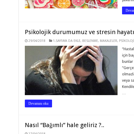
Devam
Psikolojik durumumuz ve stresin hayatı
29/04/2018
1.SAYFAYA DA EKLE
,
BESLENME
,
MAKALELER
,
PSİKOLOJ
“Hastal
için ba
bunlar 
“Gerçek
olmazla
veya sa
Kendile
…
Devamını oku
Nasıl “Bağımlı” hale geliriz ?..
27/04/2018