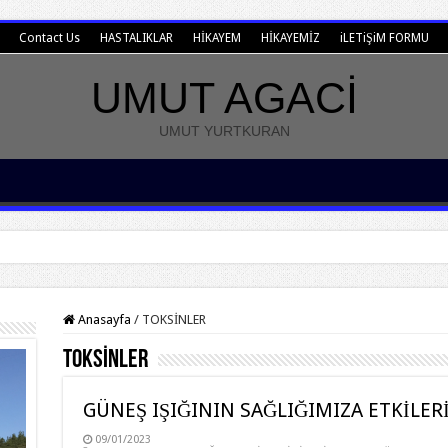
Contact Us
HASTALIKLAR
HİKAYEM
HİKAYEMİZ
iLETiŞiM FORMU
UMUT AGACİ
UMUT YURTKURAN
Anasayfa
/
TOKSİNLER
TOKSİNLER
GÜNEŞ IŞIĞININ SAĞLIĞIMIZA ETKİLER
09/01/2023