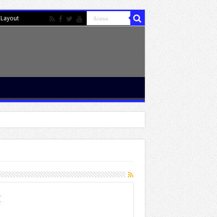
Layout
İ