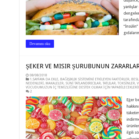
düşünce,
yanlışlar
dengelen
tarafınd
“İnsülin”
gıdaları
Devamını oku
ŞEKER VE MISIR ŞURUBUNUN ZARARLAR
08/08/2018
1.SAYFAYA DA EKLE
,
BAĞIŞIKLIK SİSTEMİNİ ETKİLEYEN FAKTÖRLER
,
BES
NEDENLERİ
,
MAKALELER
,
SUNİ TATLANDIRICILAR
,
TATLILAR
,
TOKSİNLER
,
V
VÜCUDUMUZUN İÇ TEMİZLİĞİNE DESTEK OLMAK İÇİN YAPABİLECEKLERİ
2
Eğer b
hakkını
tüketi
indirme
ürünler
ilgili 
şekerin