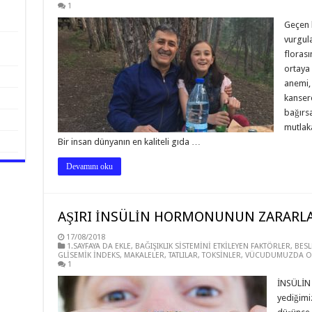
1
Geçen 
vurgula
florası
ortaya 
anemi, 
kanser
bağırs
mutlaka
Bir insan dünyanın en kaliteli gıda …
Devamını oku
AŞIRI İNSÜLİN HORMONUNUN ZARARLA
17/08/2018
1.SAYFAYA DA EKLE
,
BAĞIŞIKLIK SİSTEMİNİ ETKİLEYEN FAKTÖRLER
,
BES
GLİSEMİK İNDEKS
,
MAKALELER
,
TATLILAR
,
TOKSİNLER
,
VÜCUDUMUZDA O
1
İNSÜLİN 
yediğimiz