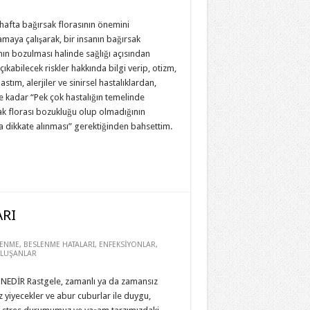
hafta bağırsak florasının önemini
maya çalışarak, bir insanın bağırsak
nın bozulması halinde sağlığı açısından
çıkabilecek riskler hakkında bilgi verip, otizm,
astım, alerjiler ve sinirsel hastalıklardan,
e kadar “Pek çok hastalığın temelinde
ak florası bozukluğu olup olmadığının
 dikkate alınması” gerektiğinden bahsettim.
RI
LENME
,
BESLENME HATALARI
,
ENFEKSİYONLAR
,
LUŞANLAR
NEDİR Rastgele, zamanlı ya da zamansız
 yiyecekler ve abur cuburlar ile duygu,