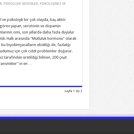
R
,
PSİKOLOJİK NEDENLER
,
PSİKOLOJİMİZ VE
l ve psikolojik bir çok olayda, baş aktör
 görev yapan, serotonin ve dopamin
arının ismi, son yıllarda daha fazla duyulur
ldi. Halk arasında “Mutluluk hormonu” olarak
, bu biyokimyasalların eksikliği de, fazlalığı
cudumuz için çok ciddi problemler doğurur.
z tarafından üretildiği bilinen, 200 çeşit
ransmitter” in en …
sayfa 1 da 2